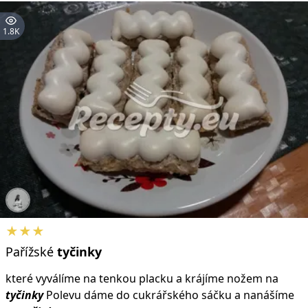
1.8K
★★★
Pařížské
tyčinky
které vyválíme na tenkou placku a krájíme nožem na
tyčinky
Polevu dáme do cukrářského sáčku a nanášíme