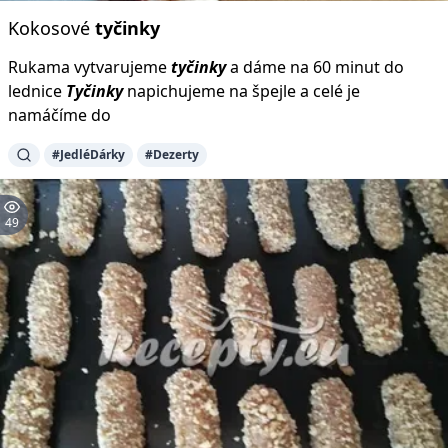
Kokosové
tyčinky
Rukama vytvarujeme
tyčinky
a dáme na 60 minut do
lednice
Tyčinky
napichujeme na špejle a celé je
namáčíme do
#JedléDárky
#Dezerty
49