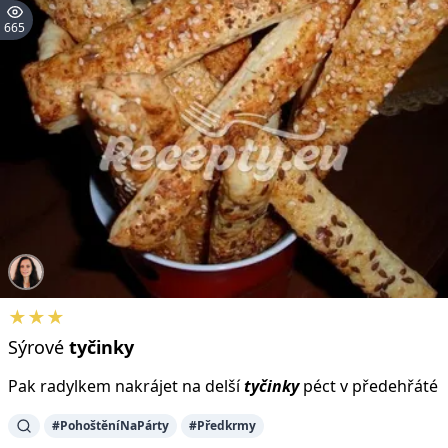
665
★★★
Sýrové
tyčinky
Pak radylkem nakrájet na delší
tyčinky
péct v předehřáté
#PohoštěníNaPárty
#Předkrmy