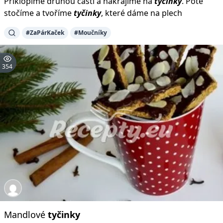
Přiklopíme druhou částí a nakrájíme na
tyčinky
. Poté
stočíme a tvoříme
tyčinky
, které dáme na plech
#ZaPárKaček
#Moučníky
354
Mandlové
tyčinky