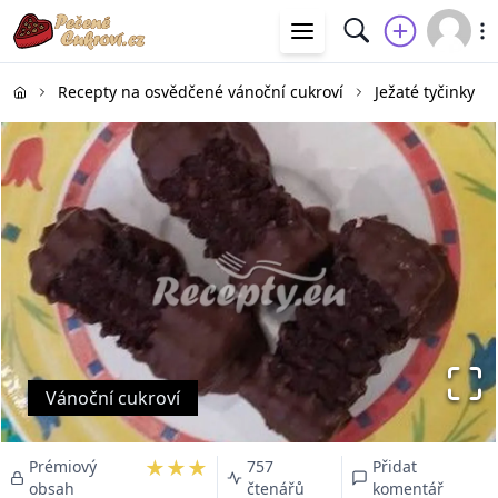
Recepty na osvědčené vánoční cukroví
Ježaté tyčinky
Vánoční cukroví
★★★
Prémiový
757
Přidat
obsah
čtenářů
komentář