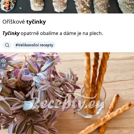
Oříškové
tyčinky
Tyčinky
opatrně obalíme a dáme je na plech.
#Velikonoční recepty
1K