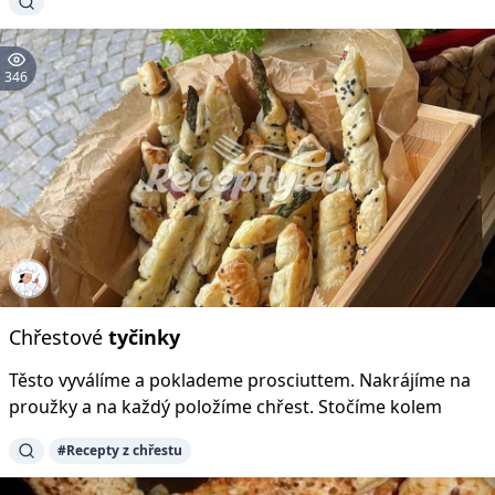
346
Chřestové
tyčinky
Těsto vyválíme a poklademe prosciuttem. Nakrájíme na
proužky a na každý položíme chřest. Stočíme kolem
#Recepty z chřestu