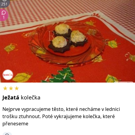
251
1
★★★
Ježatá
kolečka
Nejprve vypracujeme těsto, které necháme v lednici
trošku ztuhnout. Poté vykrajujeme kolečka, které
přeneseme