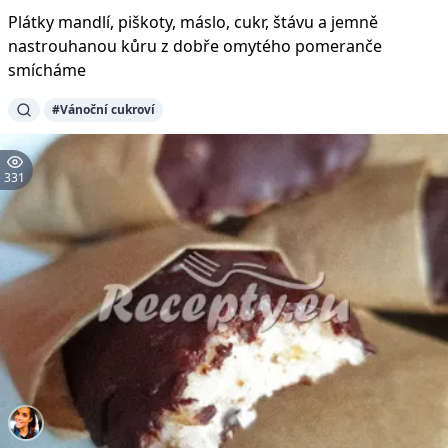
Plátky mandlí, piškoty, máslo, cukr, štávu a jemně
nastrouhanou kůru z dobře omytého pomeranče
smícháme
#Vánoční cukroví
331