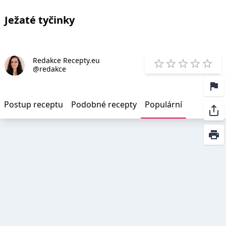
Ježaté tyčinky
Redakce Recepty.eu
E
@redakce
1 Star
2 Stars
3 Stars
4 Star
5 St
Postup receptu
Podobné recepty
Populární