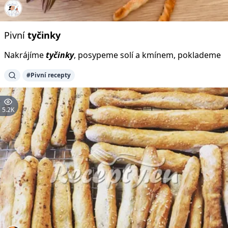
Pivní
tyčinky
Nakrájíme
tyčinky
, posypeme solí a kmínem, poklademe
#Pivní recepty
5.2K