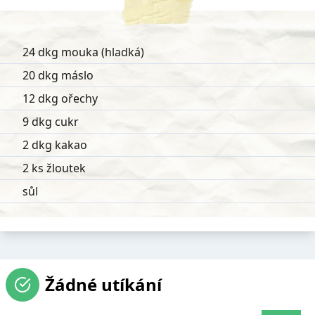
24 dkg mouka (hladká)
20 dkg máslo
12 dkg ořechy
9 dkg cukr
2 dkg kakao
2 ks žloutek
sůl
Žádné utíkání