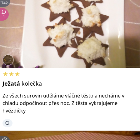
742
1
★★★
Ježatá
kolečka
Ze všech surovin uděláme vláčné těsto a necháme v
chladu odpočinout přes noc. Z těsta vykrajujeme
hvězdičky