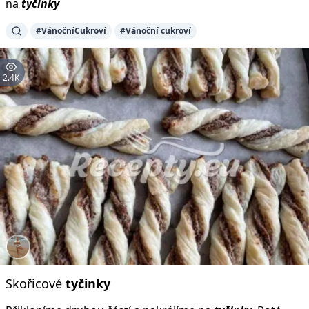
na
tyčinky
#VánočníCukroví
#Vánoční cukroví
2.4K
Skořicové
tyčinky