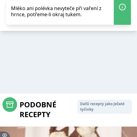
Mléko ani polévka nevyteče při vaření z
hrnce, potřeme-li okraj tukem.
PODOBNÉ
Další recepty jako Ježaté
tyčinky
RECEPTY