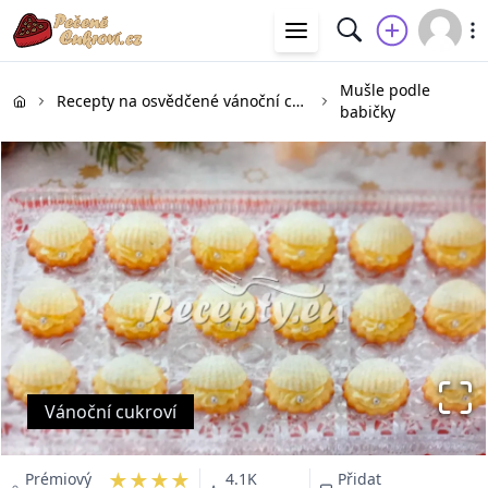
Mušle podle
Recepty na osvědčené vánoční cukroví
babičky
Vánoční cukroví
★★★★
Prémiový
4.1K
Přidat