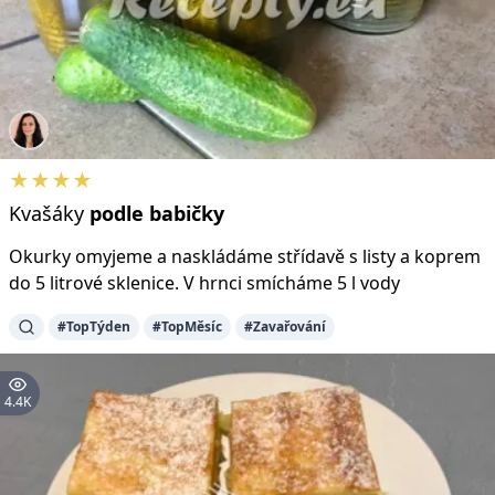
★★★★
Kvašáky
podle
babičky
Okurky omyjeme a naskládáme střídavě s listy a koprem
do 5 litrové sklenice. V hrnci smícháme 5 l vody
#TopTýden
#TopMěsíc
#Zavařování
4.4K