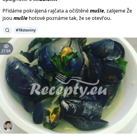
Přidáme pokrájená rajčata a očištěné
mušle
, zalijeme Že
jsou
mušle
hotové poznáme tak, že se otevřou.
#Těstoviny
27.8K