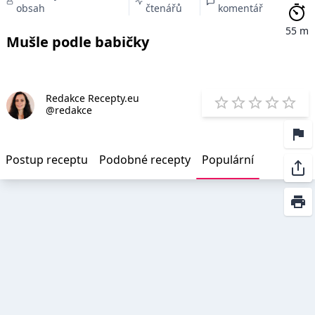
obsah
čtenářů
komentář
55 m
Mušle podle babičky
Redakce Recepty.eu
E
@redakce
1 Star
2 Stars
3 Stars
4 Star
5 St
Postup receptu
Podobné recepty
Populární