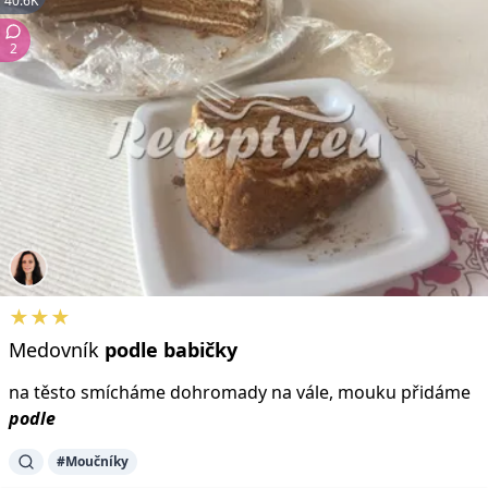
40.6K
2
★★★
Medovník
podle
babičky
na těsto smícháme dohromady na vále, mouku přidáme
podle
#Moučníky