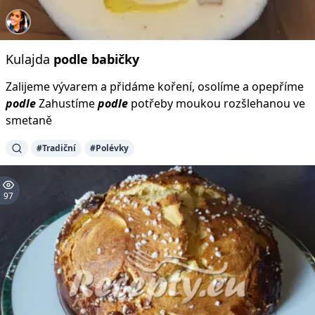
Kulajda
podle
babičky
Zalijeme vývarem a přidáme koření, osolíme a opepříme
podle
Zahustíme
podle
potřeby moukou rozšlehanou ve
smetaně
#Tradiční
#Polévky
97