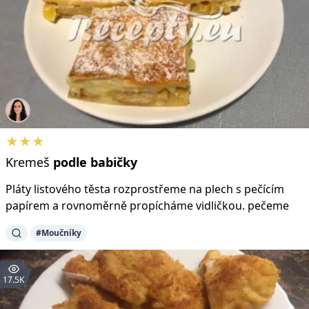
★★★
Kremeš
podle
babičky
Pláty listového těsta rozprostřeme na plech s pečícím
papírem a rovnoměrně propícháme vidličkou. pečeme
#Moučníky
17.5K