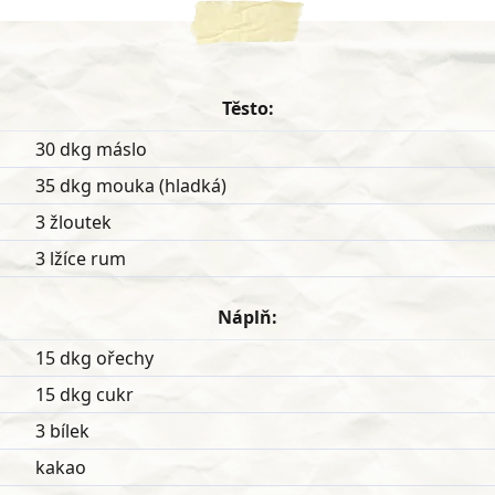
Těsto:
30 dkg máslo
35 dkg mouka (hladká)
3 žloutek
3 lžíce rum
Náplň:
15 dkg ořechy
15 dkg cukr
3 bílek
kakao