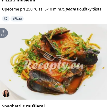
Upečeme při 250 °C asi 5-10 minut,
podle
tloušťky těsta
#Pizza
671
Spaghetti s
mušlemi