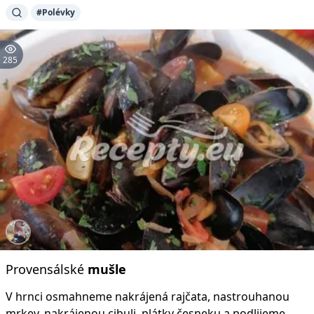
#Polévky
285
Provensálské
mušle
V hrnci osmahneme nakrájená rajčata, nastrouhanou
mrkev, nakrájenou cibuli, plátky česneku a podlijeme