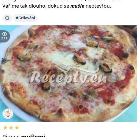
Vaříme tak dlouho, dokud se
mušle
neotevřou.
#Grilování
235
★★★
Pizza s
mušlemi