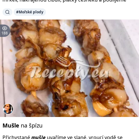
#Mořské plody
188
Mušle
na špízu
Přichystané
mušle
uvaříme ve slané, vroucí vodě se