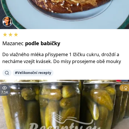
★★★
Mazanec
podle
babičky
Do vlažného mléka přisypeme 1 lžičku cukru, droždí a
necháme vzejít kvásek. Do mísy prosejeme obě mouky
#Velikonoční recepty
1
7.5K