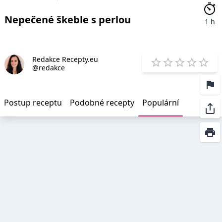
Nepečené škeble s perlou
1 h
Redakce Recepty.eu
E
@redakce
1 Star
2 Stars
3 Stars
4 Star
5 St
Postup receptu
Podobné recepty
Populární