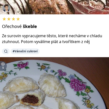
★★★★
Ořechové
škeble
Ze surovin vypracujeme těsto, které necháme v chladu
ztuhnout. Potom vyválíme plát a tvořítkem z něj
#Vánoční cukroví
9