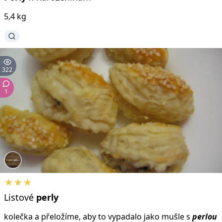
5,4 kg
322
1
★★★
Listové
perly
kolečka a přeložíme, aby to vypadalo jako mušle s
perlou