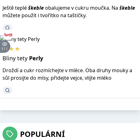
Ještě teplé
škeble
obalujeme v cukru moučka. Na
škeble
můžete použít i tvořítko na taštičky.
★★★
111
Bliny tety
Perly
Droždí a cukr rozmíchejte v mléce. Oba druhy mouky a
sůl prosijte do mísy, přidejte vejce, vlijte mléko
POPULÁRNÍ