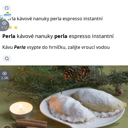
★★★
112
Perla
kávové nanuky
perla
espresso instantní
Kávu
Perla
vsypte do hrníčku, zalijte vroucí vodou
2.3K