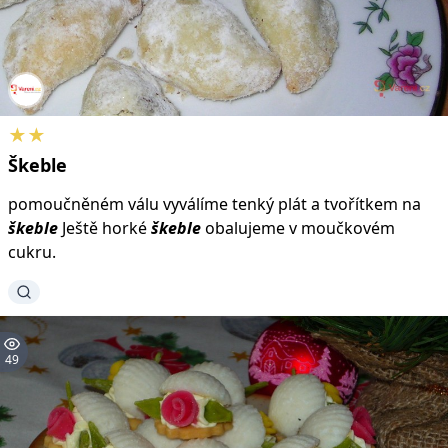
★★
Škeble
pomoučněném válu vyválíme tenký plát a tvořítkem na
škeble
Ještě horké
škeble
obalujeme v moučkovém
cukru.
49