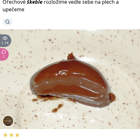
Ořechové
škeble
rozložíme vedle sebe na plech a
upečeme
1.1K
1
★★★