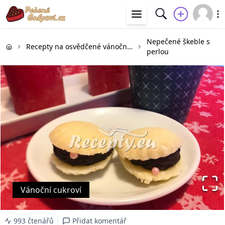
Nepečené škeble s
Recepty na osvědčené vánoční cukroví
perlou
Vánoční cukroví
993 čtenářů
Přidat komentář