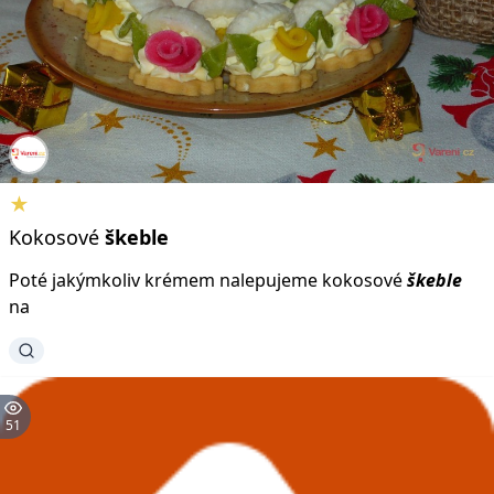
★
Kokosové
škeble
Poté jakýmkoliv krémem nalepujeme kokosové
škeble
na
51