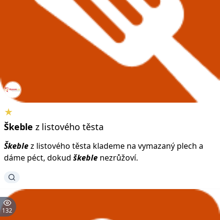
★
Škeble
z listového těsta
Škeble
z listového těsta klademe na vymazaný plech a
dáme péct, dokud
škeble
nezrůžoví.
132