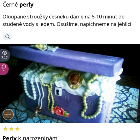
Černé
perly
Oloupané stroužky česneku dáme na 5-10 minut do
studené vody s ledem. Osušíme, napíchneme na jehlici
342
1
★★★
Perly
k narozeninám