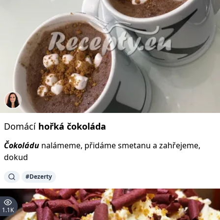
Domácí
hořká
čokoláda
Čokoládu
nalámeme, přidáme smetanu a zahřejeme,
dokud
#Dezerty
1.1K