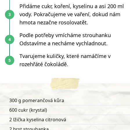
Přidáme cukr, koření, kyselinu a asi 200 ml
vody. Pokračujeme ve vaření, dokud nám
hmota nezačne rosolovatět.
Podle potřeby vmícháme strouhanku
Odstavíme a necháme vychladnout.
Tvarujeme kuličky, které namáčíme v
rozehřáté čokoládě.
300 g pomerančová kůra
600 cukr (krystal)
2 lžička kyselina citronová
2 hrst strouhanka