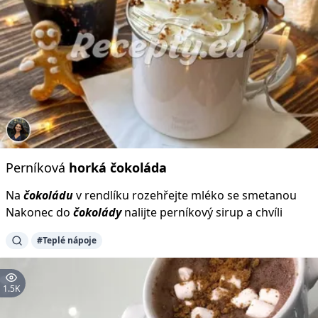
Perníková
horká
čokoláda
Na
čokoládu
v rendlíku rozehřejte mléko se smetanou
Nakonec do
čokolády
nalijte perníkový sirup a chvíli
#Teplé nápoje
1.5K