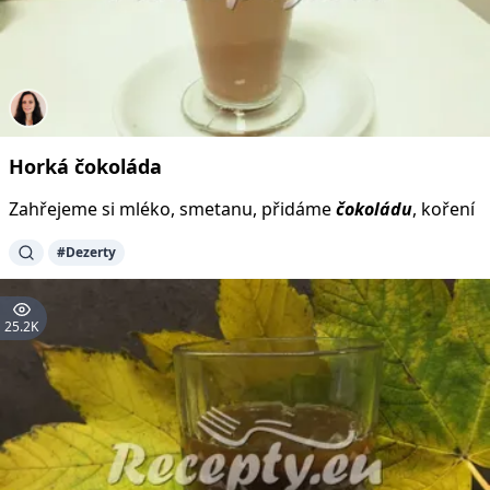
Horká
čokoláda
Zahřejeme si mléko, smetanu, přidáme
čokoládu
, koření
#Dezerty
25.2K