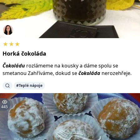
★★★
Horká
čokoláda
Čokoládu
rozlámeme na kousky a dáme spolu se
smetanou Zahříváme, dokud se
čokoláda
nerozehřeje.
#Teplé nápoje
445