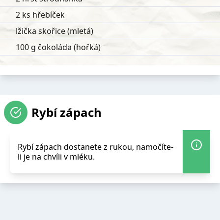
2 ks hřebíček
lžička skořice (mletá)
100 g čokoláda (hořká)
Rybí zápach
Rybí zápach dostanete z rukou, namočíte-
li je na chvíli v mléku.