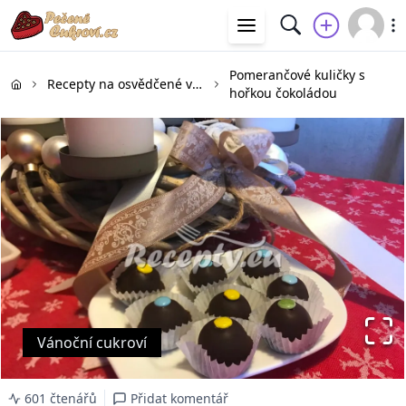
Pomerančové kuličky s
Recepty na osvědčené vánoční cukroví
hořkou čokoládou
Vánoční cukroví
601 čtenářů
Přidat komentář