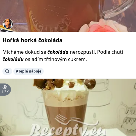
Hořká
horká
čokoláda
Mícháme dokud se
čokoláda
nerozpustí. Podle chuti
čokoládu
osladím třtinovým cukrem.
#Teplé nápoje
1.3K