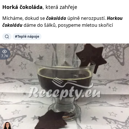
Horká
čokoláda
, která zahřeje
Mícháme, dokud se
čokoláda
úplně nerozpustí.
Horkou
čokoládu
dáme do šálků, posypeme mletou skořicí
#Teplé nápoje
7.7K