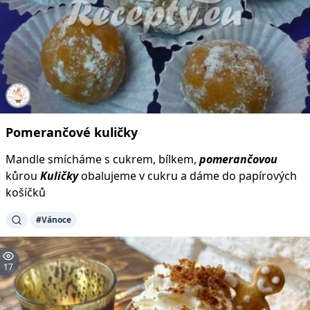
Pomerančové
kuličky
Mandle smícháme s cukrem, bílkem,
pomerančovou
kůrou
Kuličky
obalujeme v cukru a dáme do papírových
košíčků
#Vánoce
17