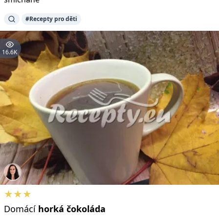
#Recepty pro děti
16.6K
★★★
Domácí
horká
čokoláda