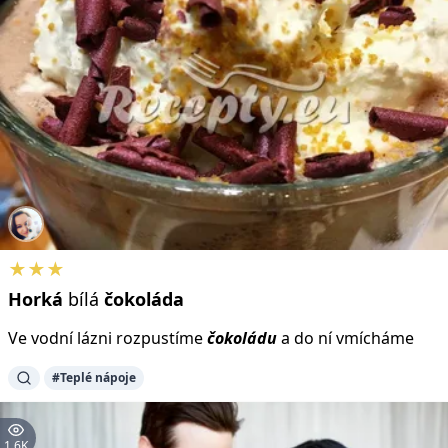
★★★
Horká
bílá
čokoláda
Ve vodní lázni rozpustíme
čokoládu
a do ní vmícháme
#Teplé nápoje
1.6K