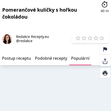
Pomerančové kuličky s hořkou
40 m
čokoládou
Redakce Recepty.eu
E
@redakce
1 Star
2 Stars
3 Stars
4 Star
5 St
Postup receptu
Podobné recepty
Populární