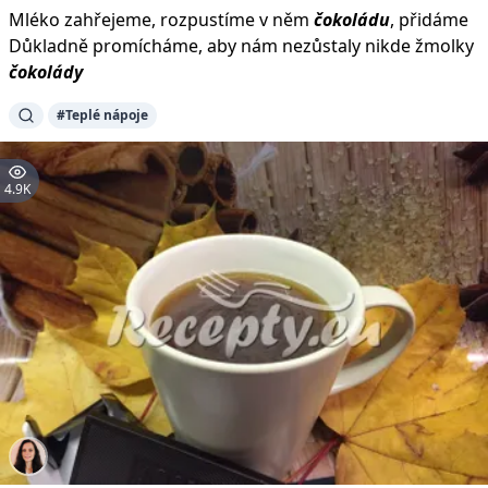
Mléko zahřejeme, rozpustíme v něm
čokoládu
, přidáme
Důkladně promícháme, aby nám nezůstaly nikde žmolky
čokolády
#Teplé nápoje
4.9K