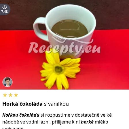
7.4K
★★★
Horká
čokoláda
s vanilkou
Hořkou
čokoládu
si rozpustíme v dostatečně velké
nádobě ve vodní lázni, přilijeme k ní
horké
mléko
smíchané