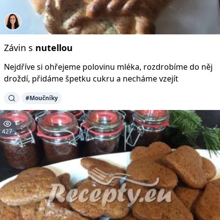
Závin s
nutellou
Nejdříve si ohřejeme polovinu mléka, rozdrobíme do něj
droždí, přidáme špetku cukru a necháme vzejít
#Moučníky
427