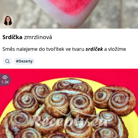
Srdíčka
zmrzlinová
Směs nalejeme do tvořítek ve tvaru
srdíček
a vložíme
#Dezerty
1.3K