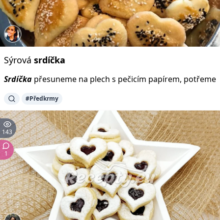
Sýrová
srdíčka
Srdíčka
přesuneme na plech s pečicím papírem, potřeme
#Předkrmy
143
1