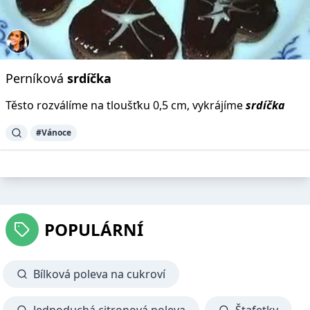
Perníková
srdíčka
Těsto rozválíme na tloušťku 0,5 cm, vykrájíme
srdíčka
#Vánoce
POPULÁRNÍ
Bílková poleva na cukroví