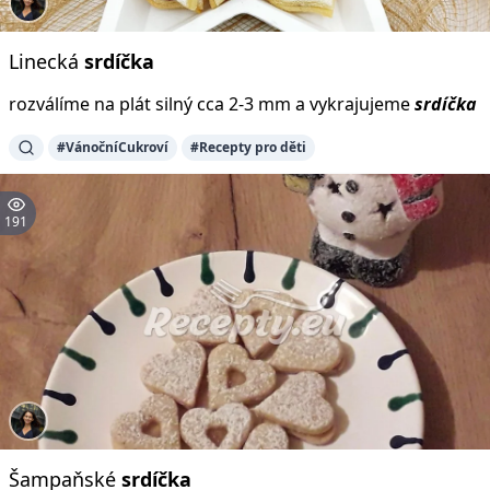
Linecká
srdíčka
rozválíme na plát silný cca 2-3 mm a vykrajujeme
srdíčka
#VánočníCukroví
#Recepty pro děti
191
Šampaňské
srdíčka