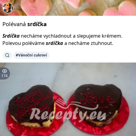
Polévaná
srdíčka
Srdíčka
necháme vychladnout a slepujeme krémem.
Polevou poléváme
srdíčka
a necháme ztuhnout.
#Vánoční cukroví
174