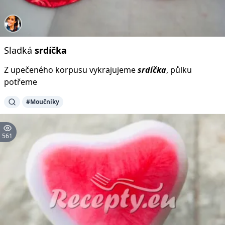
Sladká
srdíčka
Z upečeného korpusu vykrajujeme
srdíčka
, půlku
potřeme
#Moučníky
561