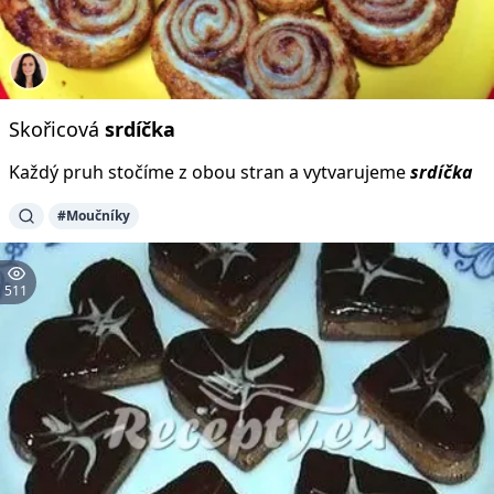
Skořicová
srdíčka
Každý pruh stočíme z obou stran a vytvarujeme
srdíčka
#Moučníky
511