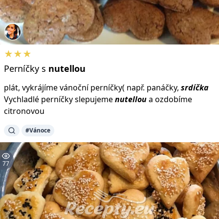
★★★
Perníčky s
nutellou
plát, vykrájíme vánoční perníčky( např. panáčky,
srdíčka
Vychladlé perníčky slepujeme
nutellou
a ozdobíme
citronovou
#Vánoce
77