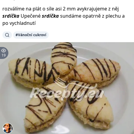
rozválíme na plát o síle asi 2 mm avykrajujeme z něj
srdíčka
Upečené
srdíčka
sundáme opatrně z plechu a
po vychladnutí
#Vánoční cukroví
19