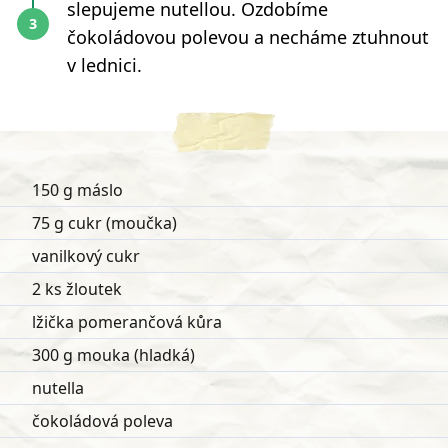
slepujeme nutellou. Ozdobíme
čokoládovou polevou a necháme ztuhnout
v lednici.
150 g máslo
75 g cukr (moučka)
vanilkový cukr
2 ks žloutek
lžička pomerančová kůra
300 g mouka (hladká)
nutella
čokoládová poleva