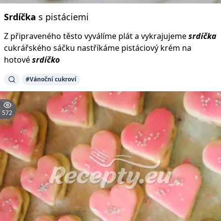
Srdíčka
s pistáciemi
Z připraveného těsto vyválíme plát a vykrajujeme
srdíčka
cukrářského sáčku nastříkáme pistáciový krém na
hotové
srdíčko
#Vánoční cukroví
572