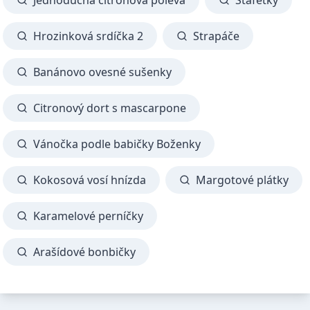
Jednoduchá citronová poleva
Štafetky
Hrozinková srdíčka 2
Strapáče
Banánovo ovesné sušenky
Citronový dort s mascarpone
Vánočka podle babičky Boženky
Kokosová vosí hnízda
Margotové plátky
Karamelové perníčky
Arašídové bonbičky