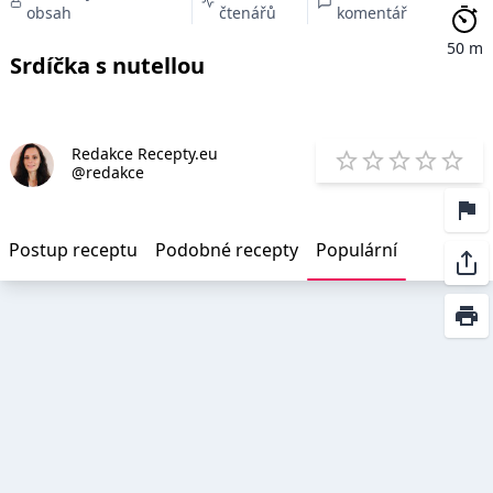
obsah
čtenářů
komentář
50 m
Srdíčka s nutellou
Redakce Recepty.eu
E
@redakce
1 Star
2 Stars
3 Stars
4 Star
5 St
Postup receptu
Podobné recepty
Populární