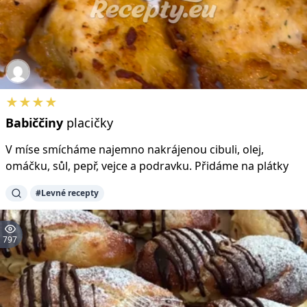
★★★★
Babiččiny
placičky
V míse smícháme najemno nakrájenou cibuli, olej,
omáčku, sůl, pepř, vejce a podravku. Přidáme na plátky
#Levné recepty
797