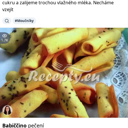
cukru a zalijeme trochou vlažného mléka. Necháme
vzejít
#Moučníky
1.7K
Babiččino
pečení