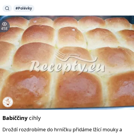
#Polévky
458
Babiččiny
cihly
Droždí rozdrobíme do hrníčku přidáme lžící mouky a