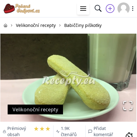
Velikonoční recepty
Babiččiny piškotky
Velikonoční recepty
★★★
Prémiový
1.9K
Přidat
obsah
čtenářů
komentář