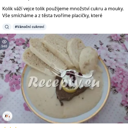
Kolik váží vejce tolik použijeme množství cukru a mouky.
Vše smícháme a z těsta tvoříme placičky, které
#Vánoční cukroví
948