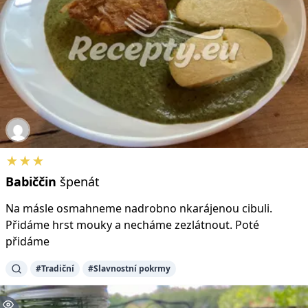
★★★
Babiččin
špenát
Na másle osmahneme nadrobno nkarájenou cibuli.
Přidáme hrst mouky a necháme zezlátnout. Poté
přidáme
#Tradiční
#Slavnostní pokrmy