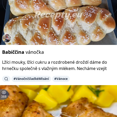
Babiččina
vánočka
Lžíci mouky, lžíci cukru a rozdrobené droždí dáme do
hrnečku společně s vlažným mlékem. Necháme vzejít
#VánočníSladkéMlsání
#Vánoce
388