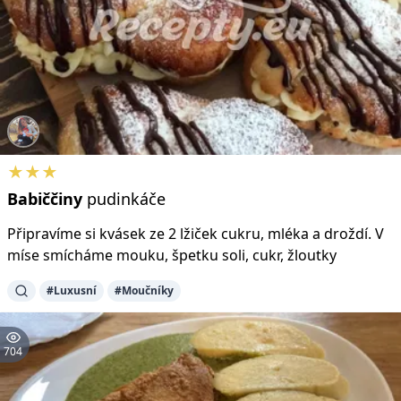
★★★
Babiččiny
pudinkáče
Připravíme si kvásek ze 2 lžiček cukru, mléka a droždí. V
míse smícháme mouku, špetku soli, cukr, žloutky
#Luxusní
#Moučníky
704