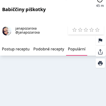
45 m
Babiččiny piškotky
janapozarova
E
@janapozarova
1 Star
2 Stars
3 Stars
4 Star
5 St
Postup receptu
Podobné recepty
Populární