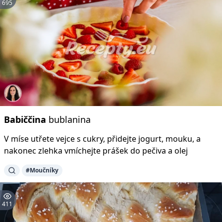
695
Babiččina
bublanina
V míse utřete vejce s cukry, přidejte jogurt, mouku, a
nakonec zlehka vmíchejte prášek do pečiva a olej
#Moučníky
411