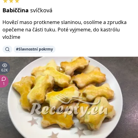
★★★
Babiččina
svíčková
Hovězí maso protkneme slaninou, osolíme a zprudka
opečeme na části tuku. Poté vyjmeme, do kastrólu
vložíme
#Slavnostní pokrmy
62K
1