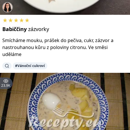
★★★★★
Babiččiny
zázvorky
Smícháme mouku, prášek do pečiva, cukr, zázvor a
nastrouhanou kůru z poloviny citronu. Ve směsi
uděláme
#Vánoční cukroví
23.9K