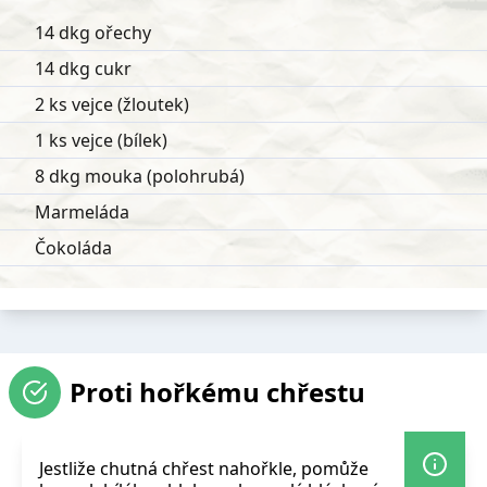
14 dkg ořechy
14 dkg cukr
2 ks vejce (žloutek)
1 ks vejce (bílek)
8 dkg mouka (polohrubá)
Marmeláda
Čokoláda
Proti hořkému chřestu
Jestliže chutná chřest nahořkle, pomůže