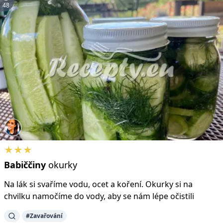
48
★★★
Babiččiny
okurky
Na lák si svaříme vodu, ocet a koření. Okurky si na
chvilku namočíme do vody, aby se nám lépe očistili
#Zavařování