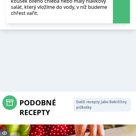
kousek bílého chleba nebo malý hlávkový
salát, který vložíme do vody, v níž budeme
chřest vařit.
PODOBNÉ
Další recepty jako Babiččiny
piškotky
RECEPTY