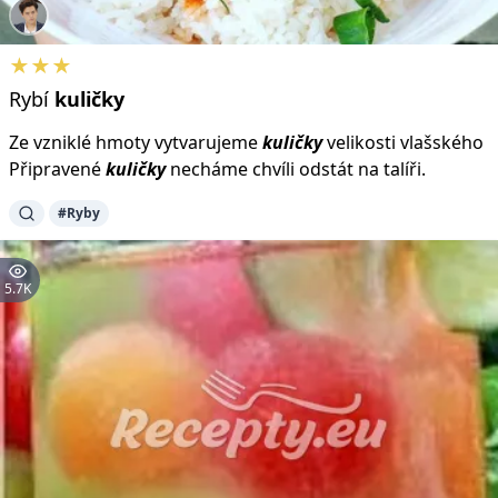
★★★
Rybí
kuličky
Ze vzniklé hmoty vytvarujeme
kuličky
velikosti vlašského
Připravené
kuličky
necháme chvíli odstát na talíři.
#Ryby
5.7K