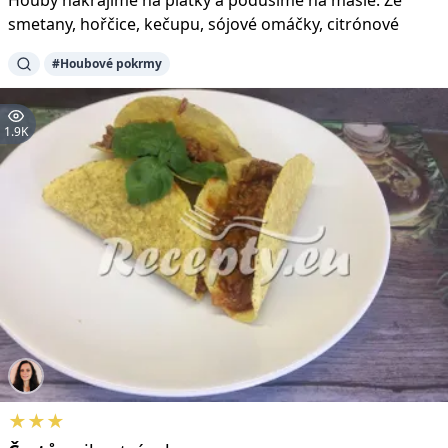
smetany, hořčice, kečupu, sójové omáčky, citrónové
#Houbové pokrmy
1.9K
★★★