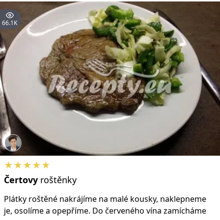
66.1K
★★★★★
Čertovy
roštěnky
Plátky roštěné nakrájíme na malé kousky, naklepneme
je, osolíme a opepříme. Do červeného vína zamícháme