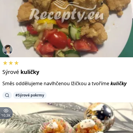
★★★
Sýrové
kuličky
Směs oddělujeme navlhčenou lžičkou a tvoříme
kuličky
#Sýrové pokrmy
10.3K