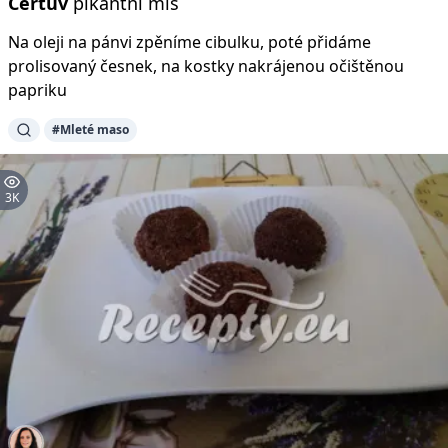
Čertův
pikantní mls
Na oleji na pánvi zpěníme cibulku, poté přidáme
prolisovaný česnek, na kostky nakrájenou očištěnou
papriku
#Mleté maso
3K