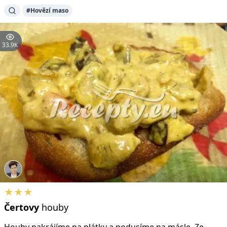
#Hovězí maso
33.9K
★★★
Čertovy
houby
Houby nakrájíme na plátky a podusíme na másle. Ze