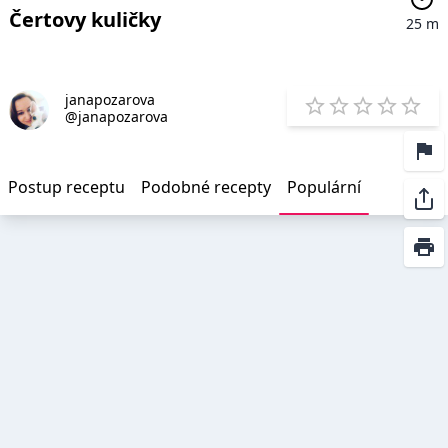
Čertovy kuličky
25 m
janapozarova
E
@janapozarova
1 Star
2 Stars
3 Stars
4 Star
5 St
Postup receptu
Podobné recepty
Populární