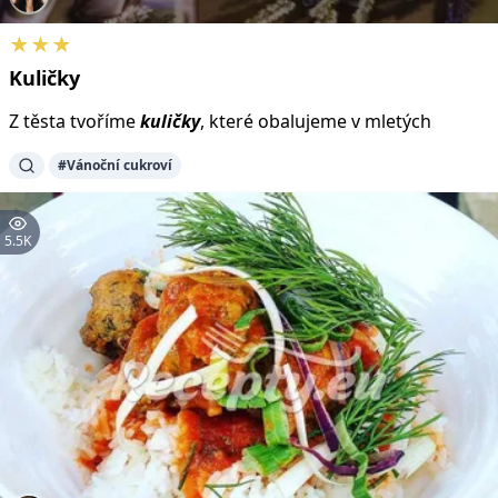
★★★
Kuličky
Z těsta tvoříme
kuličky
, které obalujeme v mletých
#Vánoční cukroví
5.5K