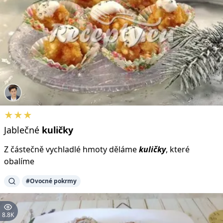
★★★
Jablečné
kuličky
Z částečně vychladlé hmoty děláme
kuličky
, které
obalíme
#Ovocné pokrmy
8.8K