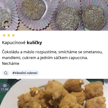
★★★
Kapucínové
kuličky
Čokoládu a máslo rozpustíme, smícháme se smetanou,
mandlemi, cukrem a jedním sáčkem capuccina.
Necháme
#Vánoční cukroví
11.9K