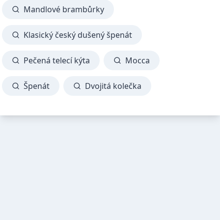
Mandlové brambůrky
Klasický český dušený špenát
Pečená telecí kýta
Mocca
Špenát
Dvojitá kolečka