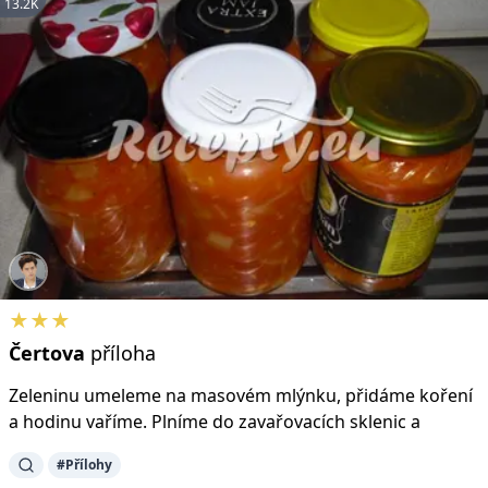
13.2K
★★★
Čertova
příloha
Zeleninu umeleme na masovém mlýnku, přidáme koření
a hodinu vaříme. Plníme do zavařovacích sklenic a
#Přílohy