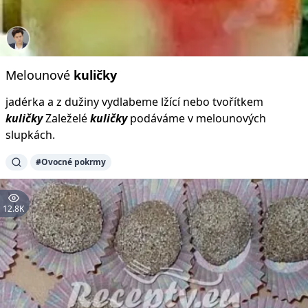
Melounové
kuličky
jadérka a z dužiny vydlabeme lžící nebo tvořítkem
kuličky
Zaleželé
kuličky
podáváme v melounových
slupkách.
#Ovocné pokrmy
12.8K