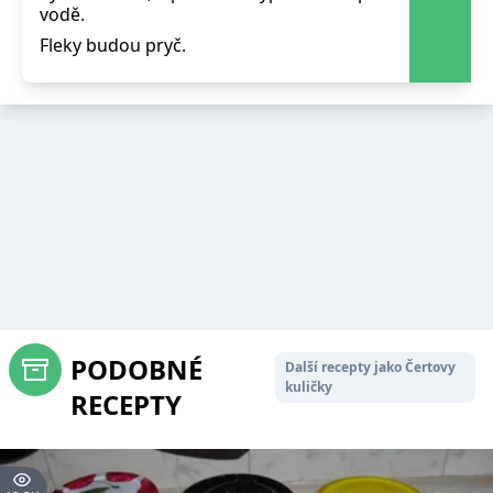
vodě.
Fleky budou pryč.
PODOBNÉ
Další recepty jako Čertovy
kuličky
RECEPTY