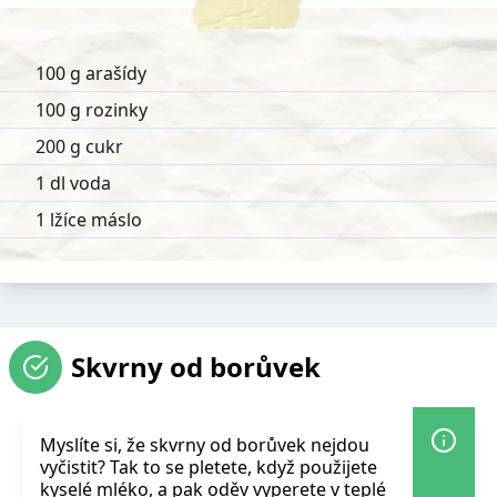
100 g arašídy
100 g rozinky
200 g cukr
1 dl voda
1 lžíce máslo
Skvrny od borůvek
Myslíte si, že skvrny od borůvek nejdou
vyčistit? Tak to se pletete, když použijete
kyselé mléko, a pak oděv vyperete v teplé