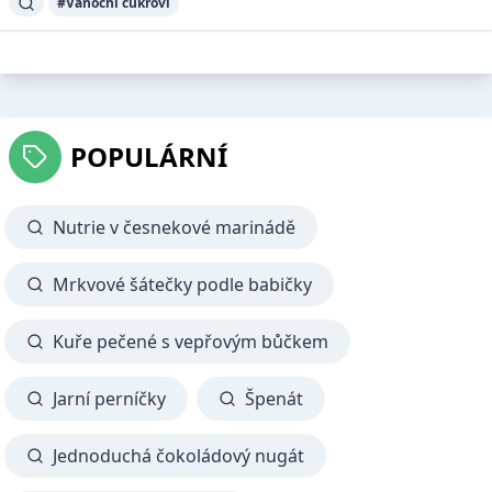
#Vánoční cukroví
POPULÁRNÍ
Nutrie v česnekové marinádě
Mrkvové šátečky podle babičky
Kuře pečené s vepřovým bůčkem
Jarní perníčky
Špenát
Jednoduchá čokoládový nugát