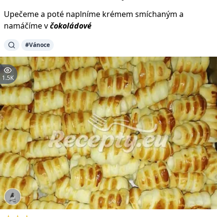
Upečeme a poté naplníme krémem smíchaným a
namáčíme v
čokoládové
#Vánoce
1.5K