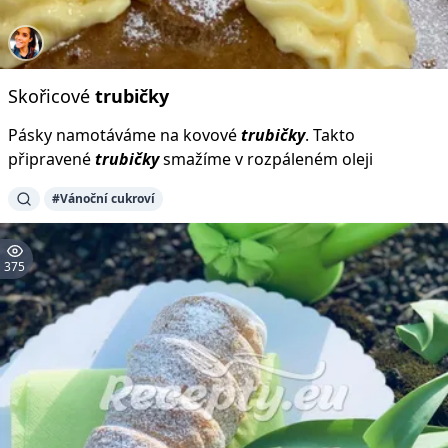
Skořicové
trubičky
Pásky namotáváme na kovové
trubičky
. Takto
připravené
trubičky
smažíme v rozpáleném oleji
#Vánoční cukroví
375