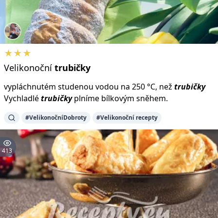
★★★
Velikonoční
trubičky
vypláchnutém studenou vodou na 250 °C, než
trubičky
Vychladlé
trubičky
plníme bílkovým sněhem.
#VelikonočníDobroty
#Velikonoční recepty
413