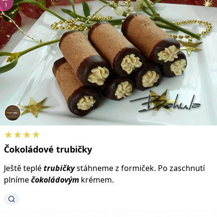
1
★★★★
Čokoládové
trubičky
Ještě teplé
trubičky
stáhneme z formiček. Po zaschnutí
plníme
čokoládovým
krémem.