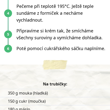
Pečeme při teplotě 195°C. Ještě teple
sundáme z formiček a necháme
vychladnout.
Připravíme si krém tak, že smícháme
všechny suroviny a vymícháme dohladka.
Poté pomocí cukrářského sáčku naplníme.
Na trubičky:
350 g mouka (hladká)
150 g cukr (moučka)
180 g máslo