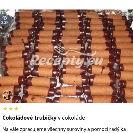
2.2K
★★★
Čokoládové
trubičky
v čokoládě
Na vále zpracujeme všechny suroviny a pomocí radýlka