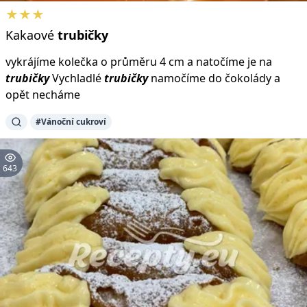
★★★
Kakaové
trubičky
vykrájíme kolečka o průměru 4 cm a natočíme je na
trubičky
Vychladlé
trubičky
namočíme do čokolády a
opět necháme
#Vánoční cukroví
643