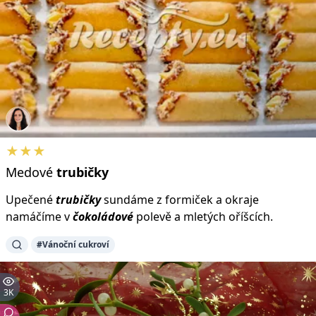
★★★
Medové
trubičky
Upečené
trubičky
sundáme z formiček a okraje
namáčíme v
čokoládové
polevě a mletých oříšcích.
#Vánoční cukroví
3K