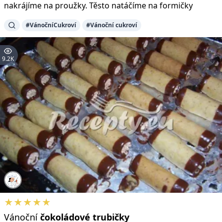
nakrájíme na proužky. Těsto natáčíme na formičky
#VánočníCukroví
#Vánoční cukroví
9.2K
★★★★★
Vánoční
čokoládové
trubičky