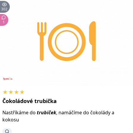
302
1
★★★★
Čokoládové
trubička
Nastříkáme do
trubiček
, namáčíme do čokolády a
kokosu