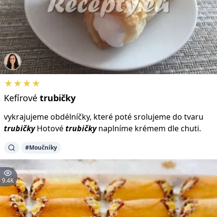
★★★★
Kefírové
trubičky
vykrajujeme obdélníčky, které poté srolujeme do tvaru
trubičky
Hotové
trubičky
naplníme krémem dle chuti.
#Moučníky
9.4K