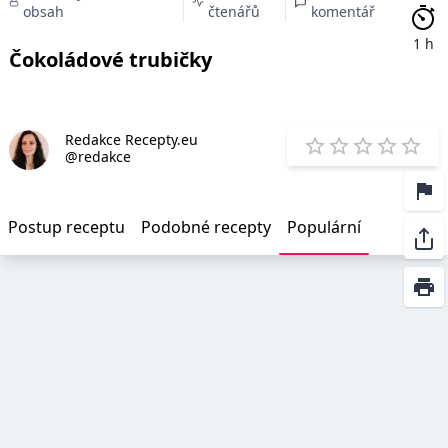
obsah
čtenářů
komentář
1 h
Čokoládové trubičky
Redakce Recepty.eu
E
@redakce
1 Star
2 Stars
3 Stars
4 Star
5 St
Postup receptu
Podobné recepty
Populární