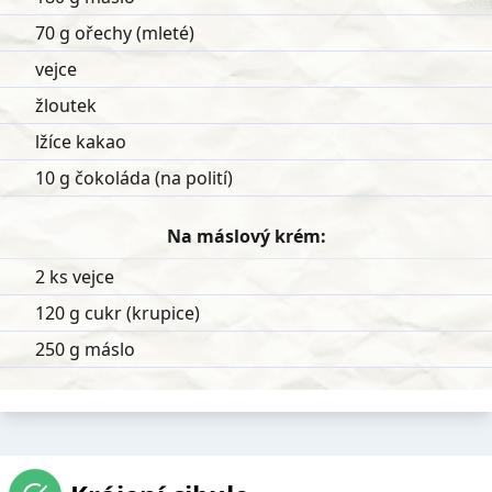
70 g ořechy (mleté)
vejce
žloutek
lžíce kakao
10 g čokoláda (na polití)
Na máslový krém:
2 ks vejce
120 g cukr (krupice)
250 g máslo