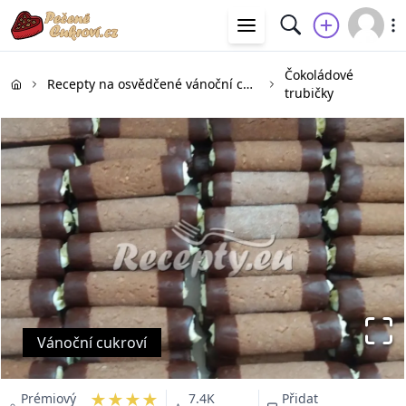
Čokoládové
Recepty na osvědčené vánoční cukroví
trubičky
Vánoční cukroví
★★★★
Prémiový
7.4K
Přidat