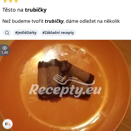
★★★
Těsto na
trubičky
Než budeme tvořit
trubičky
, dáme odležet na několik
#JedléDárky
#Základní recepty
1.4K