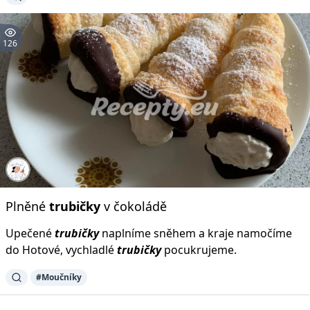
126
Plněné
trubičky
v čokoládě
Upečené
trubičky
naplníme sněhem a kraje namočíme
do Hotové, vychladlé
trubičky
pocukrujeme.
#Moučníky