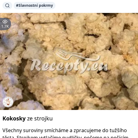
#Slavnostní pokrmy
1.7K
Kokosky
ze strojku
Všechny suroviny smícháme a zpracujeme do tužšího
těsta. Strojkem vytlačíme nudličky, pečeme na pečícím