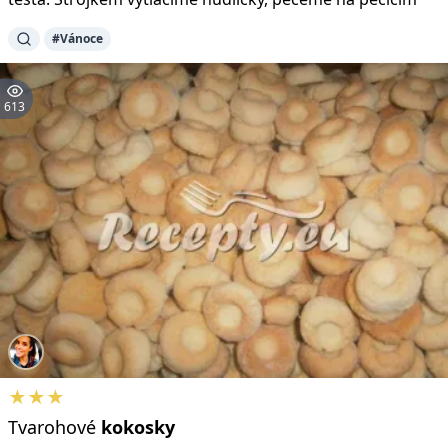
#Vánoce
613
★★★
Tvarohové
kokosky