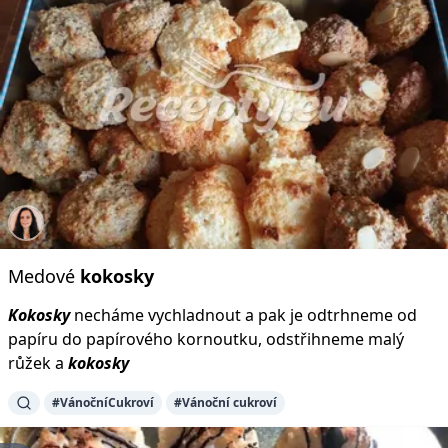
Medové
kokosky
Kokosky
necháme vychladnout a pak je odtrhneme od
papíru do papírového kornoutku, odstřihneme malý
růžek a
kokosky
#VánočníCukroví
#Vánoční cukroví