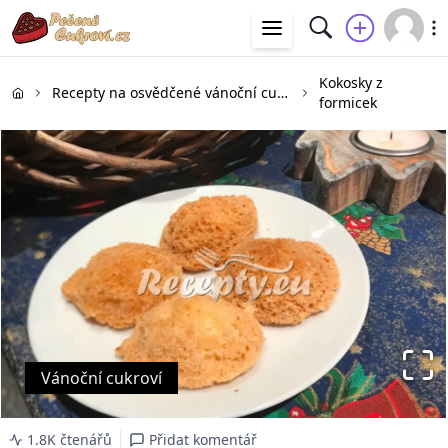
Kokosky z
Recepty na osvědčené vánoční cukroví
formicek
Vánoční cukroví
1.8K čtenářů
Přidat komentář