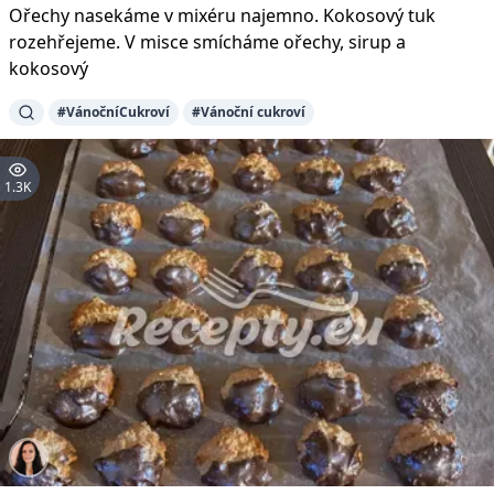
Ořechy nasekáme v mixéru najemno. Kokosový tuk
rozehřejeme. V misce smícháme ořechy, sirup a
kokosový
#VánočníCukroví
#Vánoční cukroví
1.3K