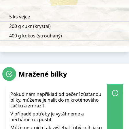
5 ks vejce
200 g cukr (krystal)
400 g kokos (strouhaný)
Mražené bílky
Pokud nám například od pečení zůstanou
bílky, můžeme je nalít do mikroténového
sáčku a zmrazit.
V případě potřeby je vytáhneme a
necháme rozpustit.
Můžeme z nich tak vyšlehat tuhý sníh jako