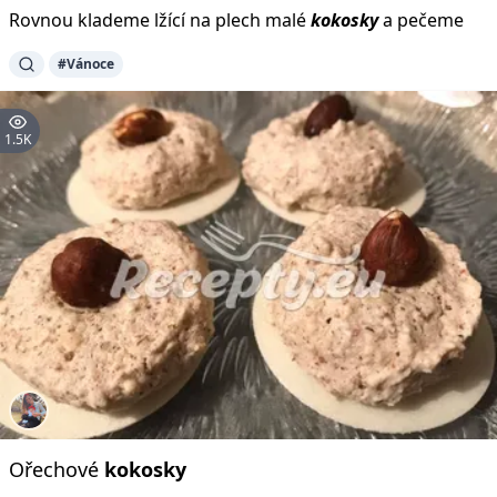
Rovnou klademe lžící na plech malé
kokosky
a pečeme
#Vánoce
1.5K
Ořechové
kokosky