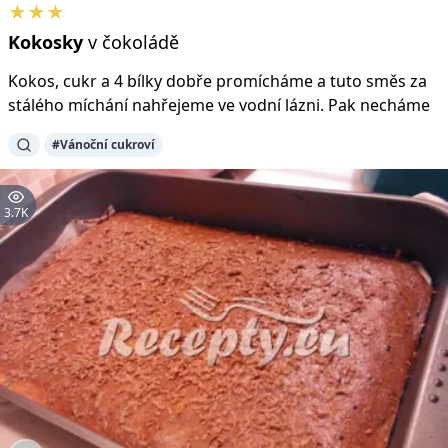
★★★
Kokosky
v čokoládě
Kokos, cukr a 4 bílky dobře promícháme a tuto směs za
stálého míchání nahřejeme ve vodní lázni. Pak necháme
#Vánoční cukroví
3.7K