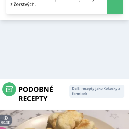
z čerstvých.
PODOBNÉ
Další recepty jako Kokosky z
formicek
RECEPTY
90.3K