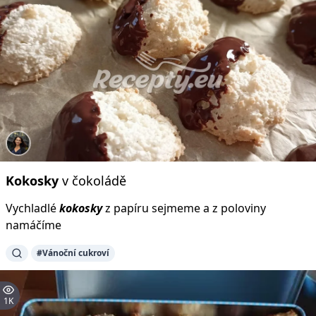
Kokosky
v čokoládě
Vychladlé
kokosky
z papíru sejmeme a z poloviny
namáčíme
#Vánoční cukroví
1K