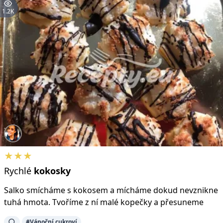
1.2K
★★★
Rychlé
kokosky
Salko smícháme s kokosem a mícháme dokud nevznikne
tuhá hmota. Tvoříme z ní malé kopečky a přesuneme
#Vánoční cukroví