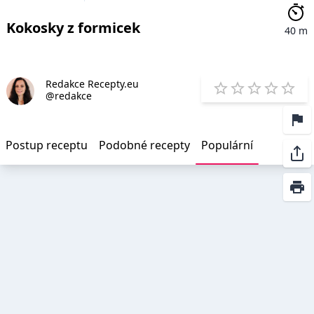
Kokosky z formicek
40 m
Redakce Recepty.eu
E
@redakce
1 Star
2 Stars
3 Stars
4 Star
5 St
Postup receptu
Podobné recepty
Populární