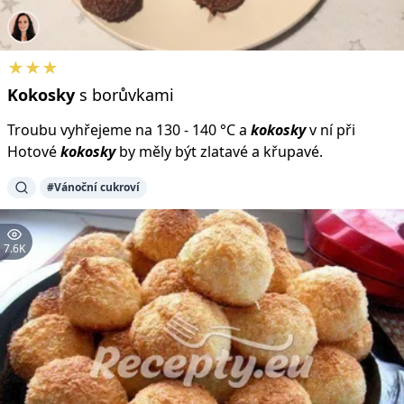
★★★
Kokosky
s borůvkami
Troubu vyhřejeme na 130 - 140 °C a
kokosky
v ní při
Hotové
kokosky
by měly být zlatavé a křupavé.
#Vánoční cukroví
7.6K