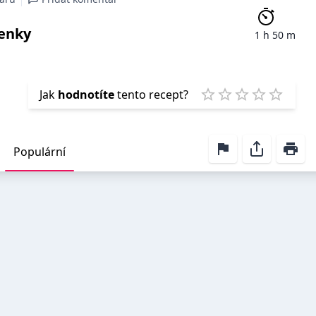
ženky
1 h 50 m
Emp
Jak
hodnotíte
tento recept?
1 Star
2 Stars
3 Stars
4 Stars
5 Star
Populární