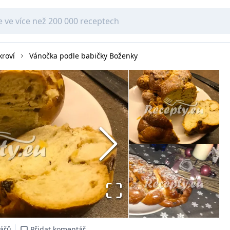
kroví
Vánočka podle babičky Boženky
nářů
Přidat komentář