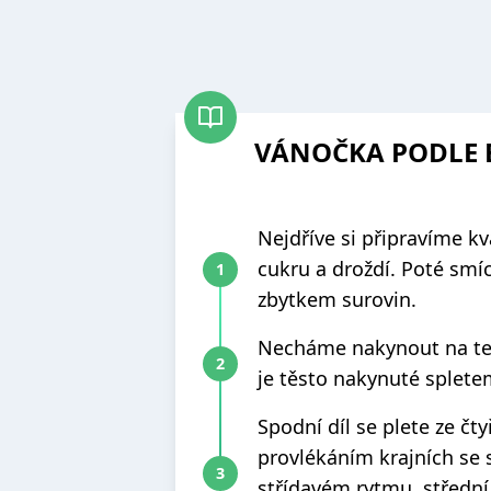
VÁNOČKA PODLE 
Nejdříve si připravíme k
cukru a droždí. Poté sm
zbytkem surovin.
Necháme nakynout na te
je těsto nakynuté splete
Spodní díl se plete ze čt
provlékáním krajních se 
střídavém rytmu, střední 