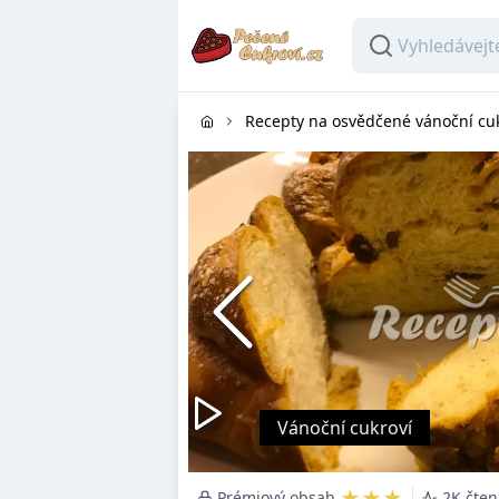
Recepty na osvědčené vánoční cu
Vánoční cukroví
★★★
Prémiový obsah
2K čte