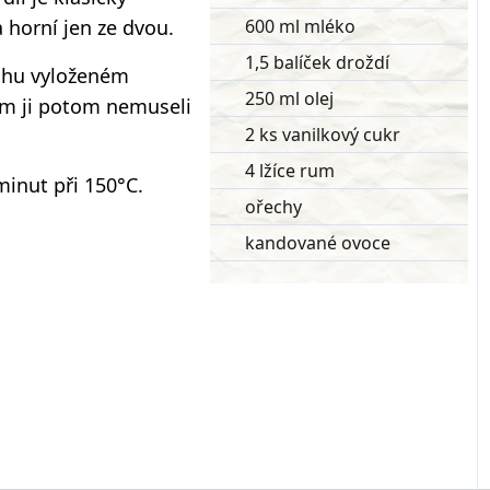
 horní jen ze dvou.
600 ml mléko
1,5 balíček droždí
chu vyloženém
250 ml olej
em ji potom nemuseli
2 ks vanilkový cukr
4 lžíce rum
inut při 150°C.
ořechy
kandované ovoce