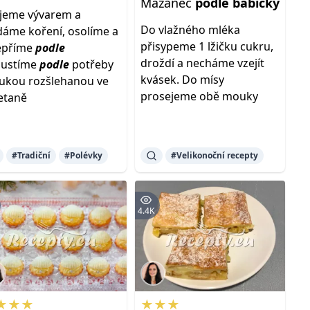
Mazanec
podle
babičky
ijeme vývarem a
Do vlažného mléka
dáme koření, osolíme a
přisypeme 1 lžičku cukru,
epříme
podle
droždí a necháme vzejít
hustíme
podle
potřeby
kvásek. Do mísy
kou rozšlehanou ve
prosejeme obě mouky
etaně
#Tradiční
#Polévky
#Velikonoční recepty
4.4K
★★★
★★★