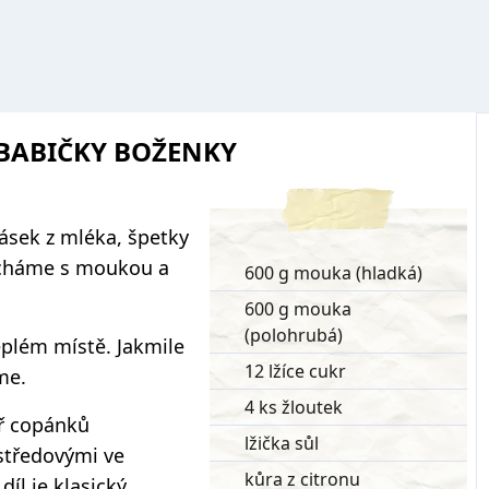
BABIČKY BOŽENKY
vásek z mléka, špetky
ícháme s moukou a
600 g mouka (hladká)
600 g mouka
(polohrubá)
plém místě. Jakmile
12 lžíce cukr
me.
4 ks žloutek
yř copánků
lžička sůl
středovými ve
kůra z citronu
díl je klasický