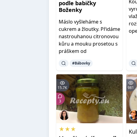
Ko
podle
babičky
vyr
Boženky
vla
Máslo vyšleháme s
roz
cukrem a žloutky. Přidáme
ope
nastrouhanou citronovou
kůru a mouku prosetou s
práškem od
#Bábovky
15.7K
981
3
★★★
Ku