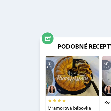
PODOBNÉ RECEPT
4.7K
1.7K
★★★★
Ky
Mramorová bábovka