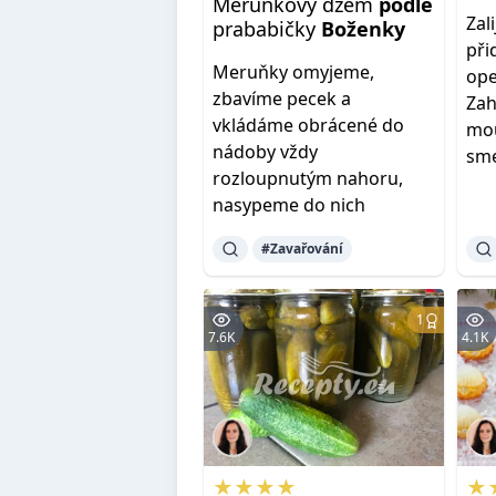
Meruňkový džem
podle
Zal
prababičky
Boženky
při
Meruňky omyjeme,
op
zbavíme pecek a
Za
vkládáme obrácené do
mou
nádoby vždy
sm
rozloupnutým nahoru,
nasypeme do nich
#Zavařování
1
7.6K
4.1K
★★★★
★