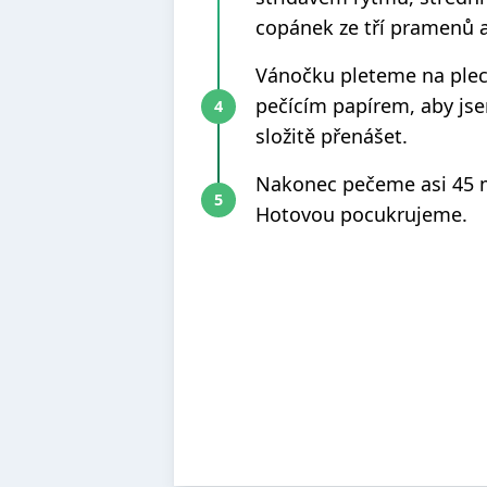
copánek ze tří pramenů a
Vánočku pleteme na ple
pečícím papírem, aby js
složitě přenášet.
Nakonec pečeme asi 45 m
Hotovou pocukrujeme.