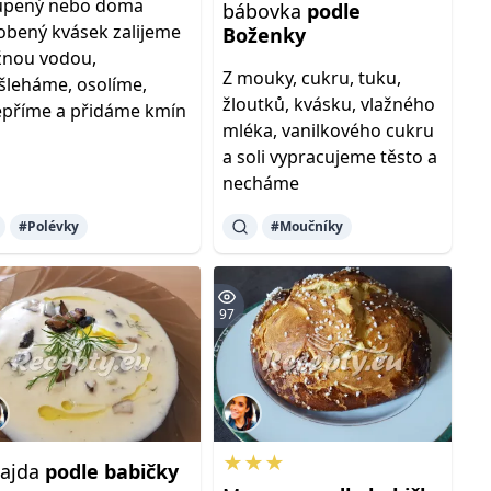
upený nebo doma
bábovka
podle
obený kvásek zalijeme
Boženky
žnou vodou,
Z mouky, cukru, tuku,
šleháme, osolíme,
žloutků, kvásku, vlažného
příme a přidáme kmín
mléka, vanilkového cukru
a soli vypracujeme těsto a
necháme
#Polévky
#Moučníky
97
★★★
lajda
podle
babičky