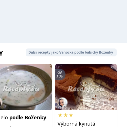
Y
Další recepty jako Vánočka podle babičky Boženky
3.2K
★★★
selo
podle
Boženky
Výborná kynutá