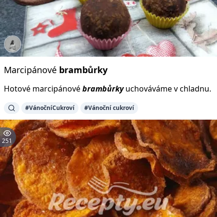
Marcipánové
brambůrky
Hotové marcipánové
brambůrky
uchováváme v chladnu.
#VánočníCukroví
#Vánoční cukroví
251