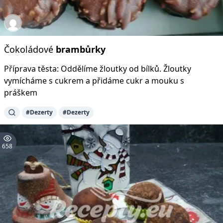
Čokoládové
brambůrky
Příprava těsta: Oddělíme žloutky od bílků. Žloutky
vymícháme s cukrem a přidáme cukr a mouku s
práškem
#Dezerty
#Dezerty
658