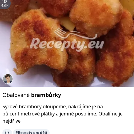
4.6K
Obalované
brambůrky
Syrové brambory oloupeme, nakrájíme je na
půlcentimetrové plátky a jemně posolíme. Obalíme je
nejdříve
#Recepty pro děti