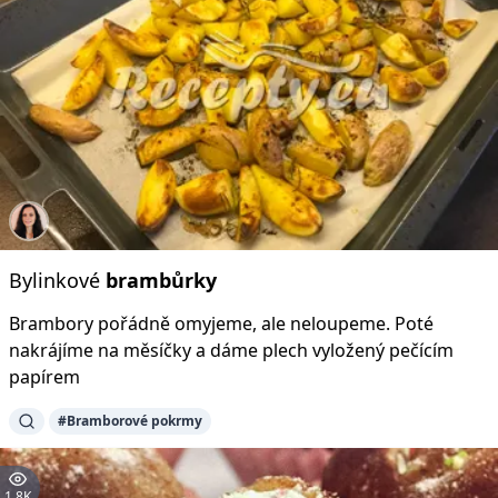
Bylinkové
brambůrky
Brambory pořádně omyjeme, ale neloupeme. Poté
nakrájíme na měsíčky a dáme plech vyložený pečícím
papírem
#Bramborové pokrmy
1.8K