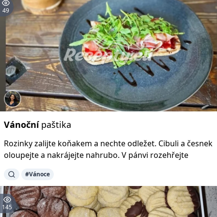
49
Vánoční
paštika
Rozinky zalijte koňakem a nechte odležet. Cibuli a česnek
oloupejte a nakrájejte nahrubo. V pánvi rozehřejte
#Vánoce
145