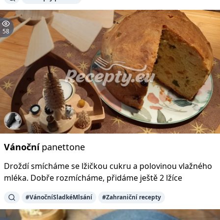
58
Vánoční
panettone
Droždí smícháme se lžičkou cukru a polovinou vlažného
mléka. Dobře rozmícháme, přidáme ještě 2 lžíce
#VánočníSladkéMlsání
#Zahraniční recepty