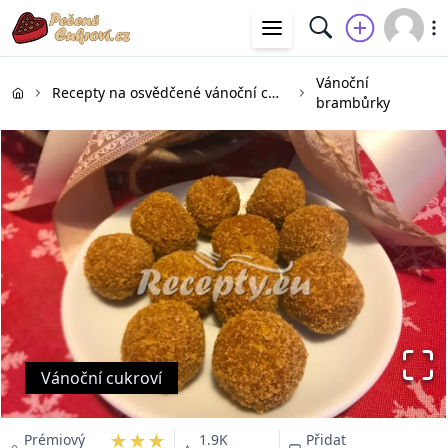
Vánoční
Recepty na osvědčené vánoční cukroví
brambůrky
Vánoční cukroví
★★★
Prémiový
1.9K
Přidat