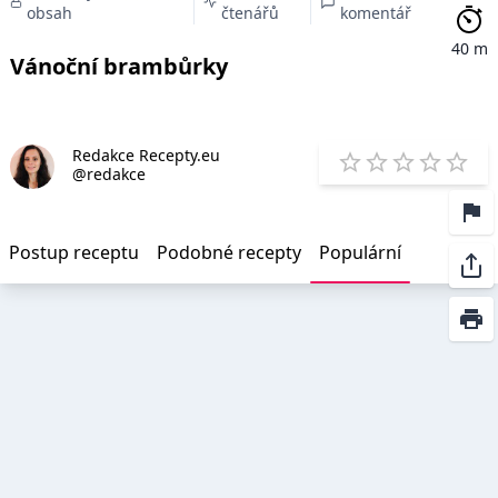
obsah
čtenářů
komentář
40 m
Vánoční brambůrky
Redakce Recepty.eu
E
@redakce
1 Star
2 Stars
3 Stars
4 Star
5 St
Postup receptu
Podobné recepty
Populární