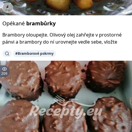
Opékané
brambůrky
Brambory oloupejte. Olivový olej zahřejte v prostorné
pánvi a brambory do ní urovnejte vedle sebe, vložte
#Bramborové pokrmy
209