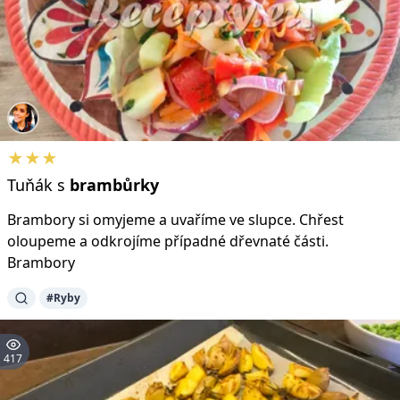
★★★
Tuňák s
brambůrky
Brambory si omyjeme a uvaříme ve slupce. Chřest
oloupeme a odkrojíme případné dřevnaté části.
Brambory
#Ryby
417