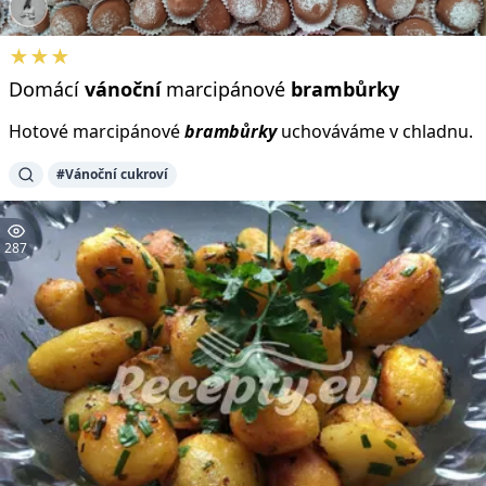
★★★
Domácí
vánoční
marcipánové
brambůrky
Hotové marcipánové
brambůrky
uchováváme v chladnu.
#Vánoční cukroví
287