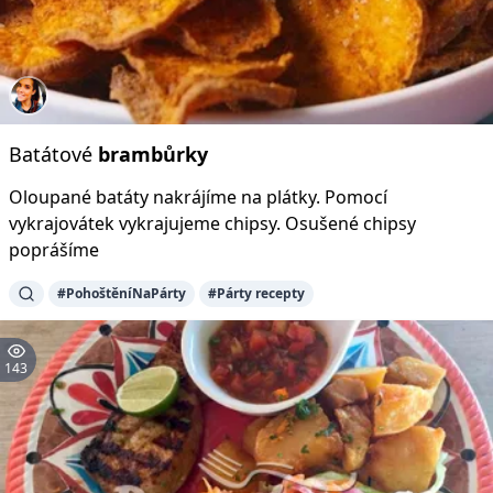
Batátové
brambůrky
Oloupané batáty nakrájíme na plátky. Pomocí
vykrajovátek vykrajujeme chipsy. Osušené chipsy
poprášíme
#PohoštěníNaPárty
#Párty recepty
143