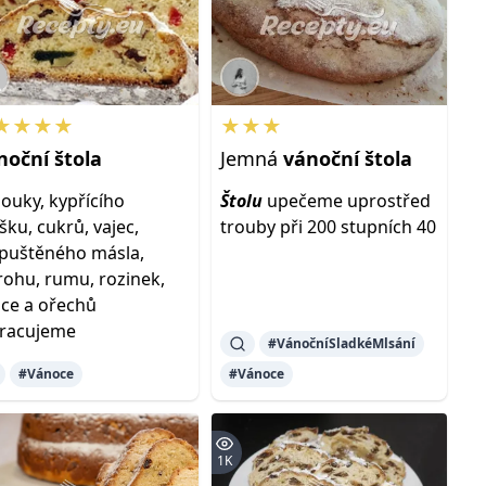
★★★★
★★★
noční
štola
Jemná
vánoční
štola
ouky, kypřícího
Štolu
upečeme uprostřed
šku, cukrů, vajec,
trouby při 200 stupních 40
puštěného másla,
rohu, rumu, rozinek,
ce a ořechů
racujeme
#VánočníSladkéMlsání
#Vánoce
#Vánoce
1K