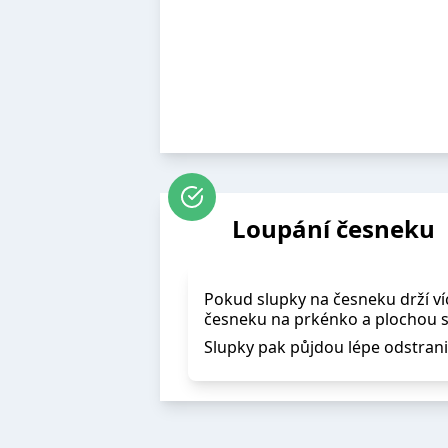
Loupání česneku
Pokud slupky na česneku drží ví
česneku na prkénko a plochou
Slupky pak půjdou lépe odstrani