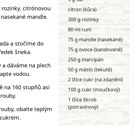
rozinky, citrónovou
citron (kůra)
a nasekané mandle.
300 g rozinky
80 ml rum
75 g mandle (nasekané)
ada a stočíme do
75 g ovoce (kandované)
tředek šneka.
250 g marcipán
y a dáváme na plech
50 g máslo (tekuté)
kapte vodou.
2 lžíce cukr (na zdanění)
ě na 160 stupňů asi
100 g cukr (moučkový)
trouby.
1 lžíce škrob
(potravinový)
trouby, obalte teplým
 cukrem.