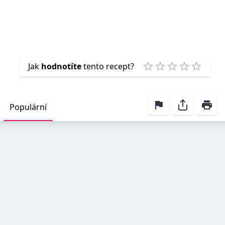
Emp
Jak
hodnotíte
tento recept?
1 Star
2 Stars
3 Stars
4 Stars
5 Star
Populární