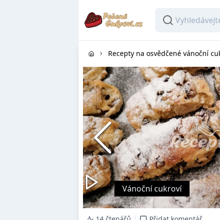
Recepty na osvědčené vánoční cu
Vánoční cukroví
14 čtenářů
Přidat komentář