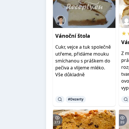
★
Vánoční
štola
Vá
Cukr, vejce a tuk společně
Z m
utřeme, přidáme mouku
prá
smíchanou s práškem do
roz
pečiva a vlijeme mléko.
tva
Vše důkladně
ovo
vyp
#Dezerty
373
89