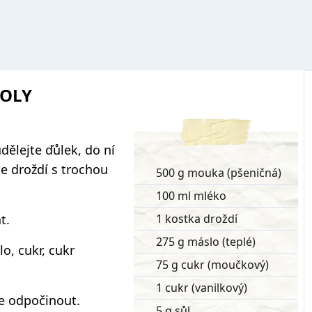
TOLY
dělejte ďůlek, do ní
e droždí s trochou
500 g mouka (pšeničná)
100 ml mléko
t.
1 kostka droždí
275 g máslo (teplé)
o, cukr, cukr
75 g cukr (moučkový)
1 cukr (vanilkový)
e odpočinout.
5 g sůl