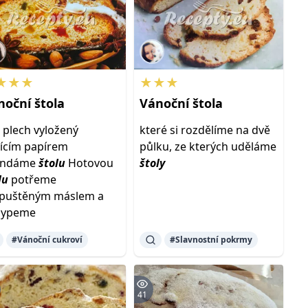
★★★
★★★
noční
štola
Vánoční
štola
a plech vyložený
které si rozdělíme na dvě
ícím papírem
půlku, ze kterých uděláme
endáme
štolu
Hotovou
štoly
lu
potřeme
zpuštěným máslem a
sypeme
#Vánoční cukroví
#Slavnostní pokrmy
41