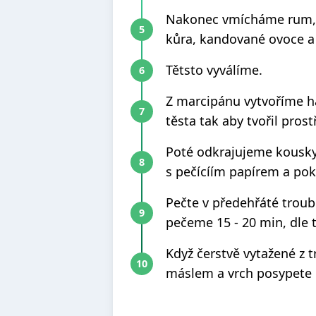
Nakonec vmícháme rum, 
kůra, kandované ovoce 
Tětsto vyválíme.
Z marcipánu vytvoříme h
těsta tak aby tvořil pros
Poté odkrajujeme kousk
s pečícíím papírem a po
Pečte v předehřáté troub
pečeme 15 - 20 min, dle 
Když čerstvě vytažené z 
máslem a vrch posypete