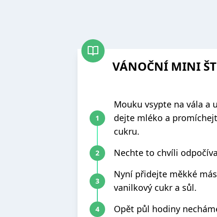
VÁNOČNÍ MINI Š
Mouku vsypte na vála a u
dejte mléko a promíchejt
cukru.
Nechte to chvíli odpočíva
Nyní přidejte měkké másl
vanilkový cukr a sůl.
Opět půl hodiny nechám