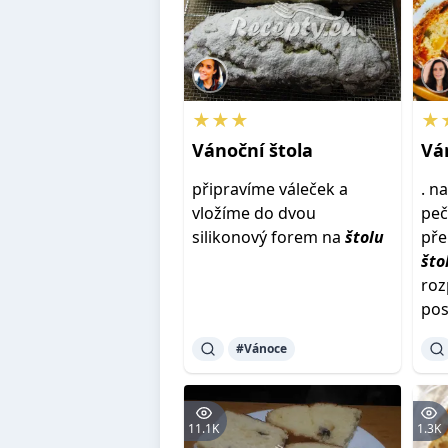
★★★
★
Vánoční
štola
Vá
připravíme váleček a
. n
vložíme do dvou
peč
silikonový forem na
štolu
př
što
ro
po
#Vánoce
11.1K
1.3K