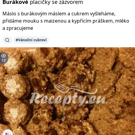
Burákové
placičky se zázvorem
Máslo s burákovým máslem a cukrem vyšleháme,
přidáme mouku s maizenou a kypřícím práškem, mléko
a zpracujeme
#Vánoční cukroví
18