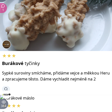
1
★★★
Burákové
tyčinky
Sypké suroviny smícháme, přidáme vejce a měkkou Heru
a zpracujeme těsto. Dáme vychladit nejméně na 2
★★★★
384