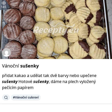
145
Vánoční
sušenky
přidat kakao a udělat tak dvě barvy nebo upečene
sušenky
Hotové
sušenky
, dáme na plech vyložený
pečícím papírem
#Vánoční cukroví