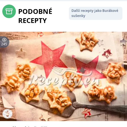
PODOBNÉ
Další recepty jako Burákové
sušenky
RECEPTY
245