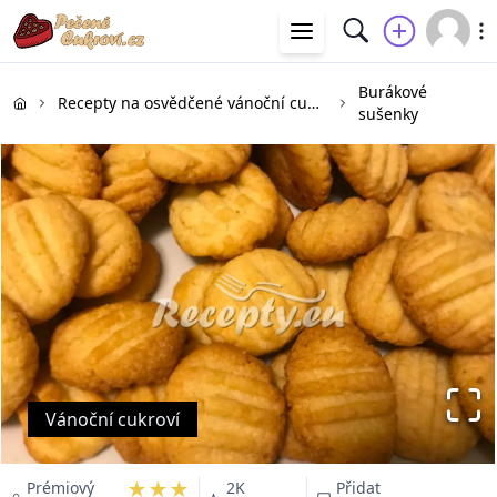
Burákové
Recepty na osvědčené vánoční cukroví
sušenky
Vánoční cukroví
★★★
Prémiový
2K
Přidat