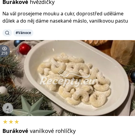
Burákové
hvězdičky
Na vál prosejeme mouku a cukr, doprostřed uděláme
důlek a do něj dáme nasekané máslo, vanilkovou pastu
#Vánoce
258
★★★
Burákové
vanilkové rohlíčky