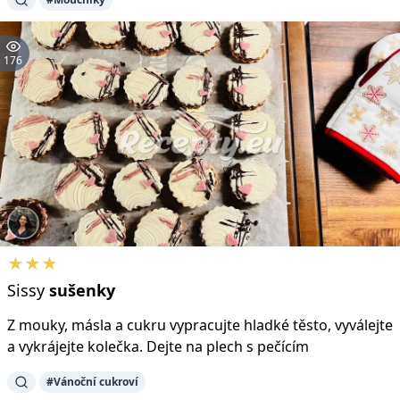
176
★★★
Sissy
sušenky
Z mouky, másla a cukru vypracujte hladké těsto, vyválejte
a vykrájejte kolečka. Dejte na plech s pečícím
#Vánoční cukroví