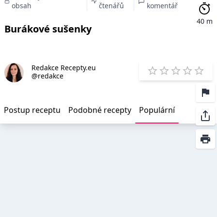
obsah
čtenářů
komentář
40 m
Burákové sušenky
Redakce Recepty.eu
E
@redakce
1 Star
2 Stars
3 Stars
4 Star
5 St
Postup receptu
Podobné recepty
Populární