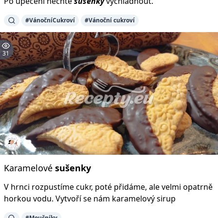
Po upečení nechte
sušenky
vychladnout.
#VánočníCukroví
#Vánoční cukroví
31
Karamelové
sušenky
V hrnci rozpustíme cukr, poté přidáme, ale velmi opatrně
horkou vodu. Vytvoří se nám karamelový sirup
#Moučníky