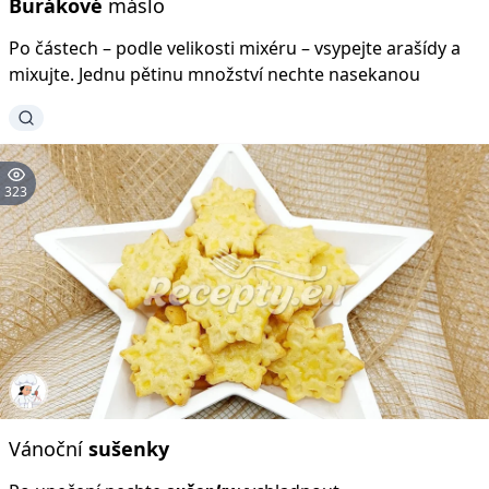
Burákové
máslo
Po částech – podle velikosti mixéru – vsypejte arašídy a
mixujte. Jednu pětinu množství nechte nasekanou
323
Vánoční
sušenky