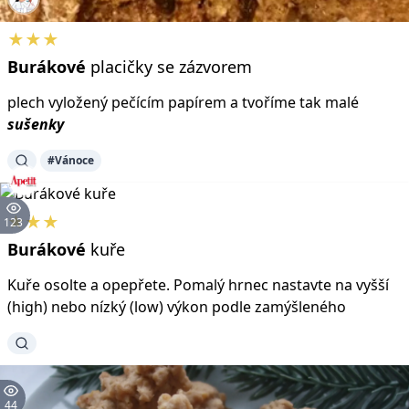
★★★
Burákové
placičky se zázvorem
plech vyložený pečícím papírem a tvoříme tak malé
sušenky
#Vánoce
★★★
123
Burákové
kuře
Kuře osolte a opepřete. Pomalý hrnec nastavte na vyšší
(high) nebo nízký (low) výkon podle zamýšleného
44