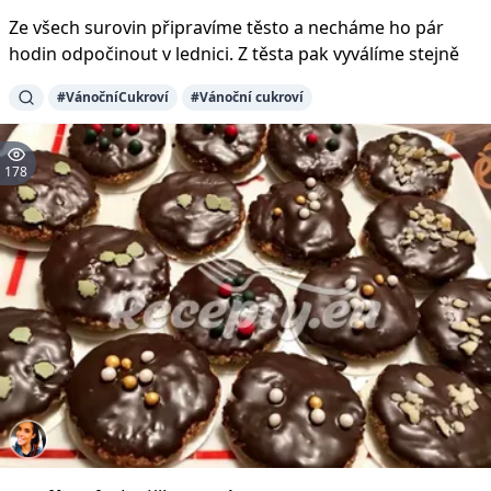
Ze všech surovin připravíme těsto a necháme ho pár
hodin odpočinout v lednici. Z těsta pak vyválíme stejně
#VánočníCukroví
#Vánoční cukroví
178