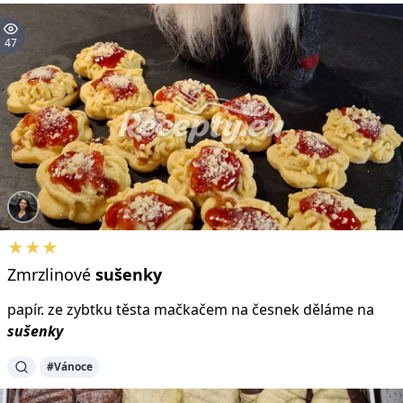
47
★★★
Zmrzlinové
sušenky
papír. ze zybtku těsta mačkačem na česnek děláme na
sušenky
#Vánoce