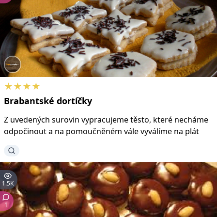
★★★★
Brabantské
dortíčky
Z uvedených surovin vypracujeme těsto, které necháme
odpočinout a na pomoučněném vále vyválíme na plát
1.5K
1