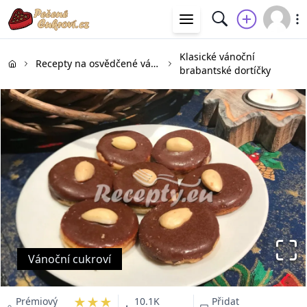
Klasické vánoční
Recepty na osvědčené vánoční cukroví
brabantské dortíčky
Vánoční cukroví
★★★
Prémiový
10.1K
Přidat