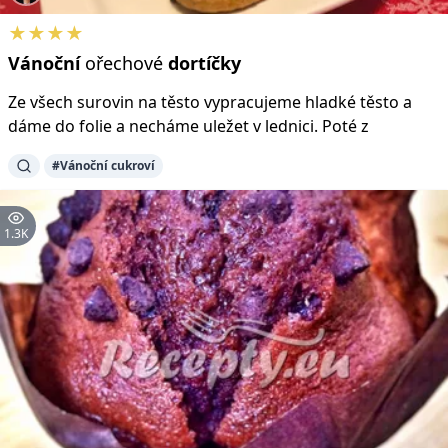
★★★★
Vánoční
ořechové
dortíčky
Ze všech surovin na těsto vypracujeme hladké těsto a
dáme do folie a necháme uležet v lednici. Poté z
#Vánoční cukroví
1.3K