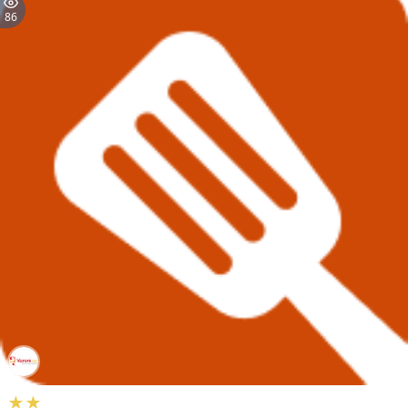
86
★★