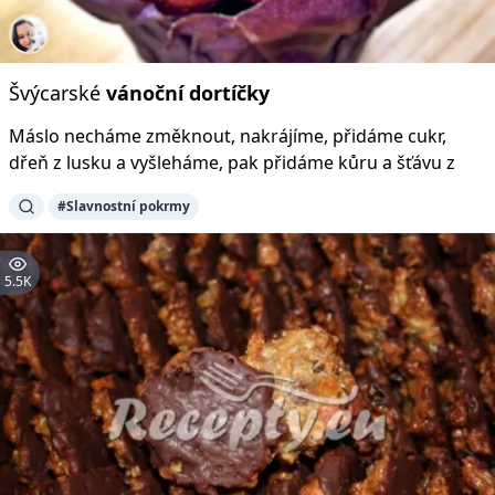
Švýcarské
vánoční
dortíčky
Máslo necháme změknout, nakrájíme, přidáme cukr,
dřeň z lusku a vyšleháme, pak přidáme kůru a šťávu z
#Slavnostní pokrmy
5.5K