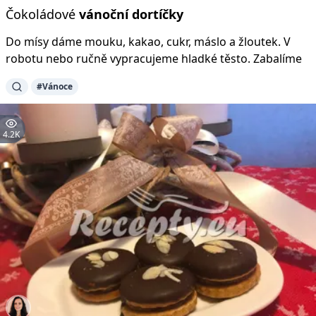
Čokoládové
vánoční
dortíčky
Do mísy dáme mouku, kakao, cukr, máslo a žloutek. V
robotu nebo ručně vypracujeme hladké těsto. Zabalíme
#Vánoce
4.2K