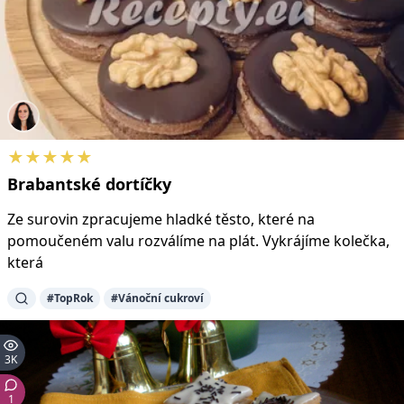
★★★★★
Brabantské
dortíčky
Ze surovin zpracujeme hladké těsto, které na
pomoučeném valu rozválíme na plát. Vykrájíme kolečka,
která
#TopRok
#Vánoční cukroví
3K
1