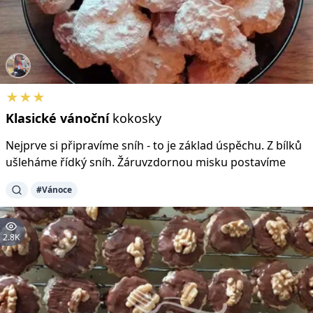
★★★
Klasické
vánoční
kokosky
Nejprve si připravíme sníh - to je základ úspěchu. Z bílků
ušleháme řídký sníh. Žáruvzdornou misku postavíme
#Vánoce
2.8K