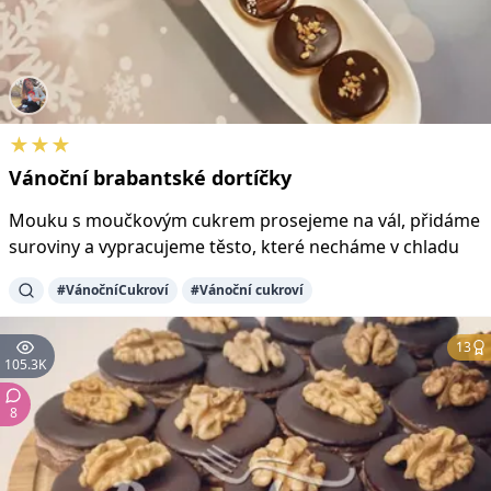
★★★
Vánoční
brabantské
dortíčky
Mouku s moučkovým cukrem prosejeme na vál, přidáme
suroviny a vypracujeme těsto, které necháme v chladu
#VánočníCukroví
#Vánoční cukroví
13
105.3K
8