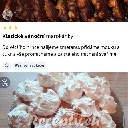
★★★
Klasické
vánoční
marokánky
Do většího hrnce nalijeme smetanu, přidáme mouku a
cukr a vše promícháme a za stálého míchání svaříme
#Vánoční cukroví
1.7K