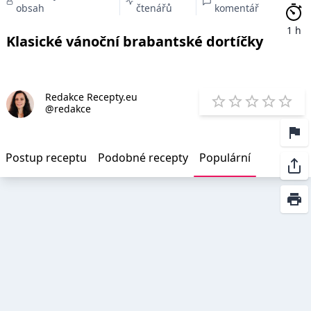
obsah
čtenářů
komentář
1 h
Klasické vánoční brabantské dortíčky
Redakce Recepty.eu
E
@redakce
1 Star
2 Stars
3 Stars
4 Star
5 St
Postup receptu
Podobné recepty
Populární