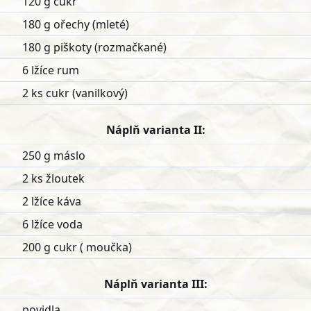
120 g cukr
180 g ořechy (mleté)
180 g piškoty (rozmačkané)
6 lžíce rum
2 ks cukr (vanilkový)
Náplň varianta II:
250 g máslo
2 ks žloutek
2 lžíce káva
6 lžíce voda
200 g cukr ( moučka)
Náplň varianta III:
povidla