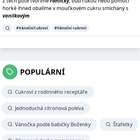
Z těch poté tvoříme
rohlíčky
, buď rukou nebo pomocí
horké ihned obalíme v moučkovém cukru smíchaný s
vanilkovým
#VánočníCukroví
#Vánoční cukroví
POPULÁRNÍ
Cukroví z rodinného receptáře
Jednoduchá citronová poleva
Vánočka podle babičky Boženky
Štafetky