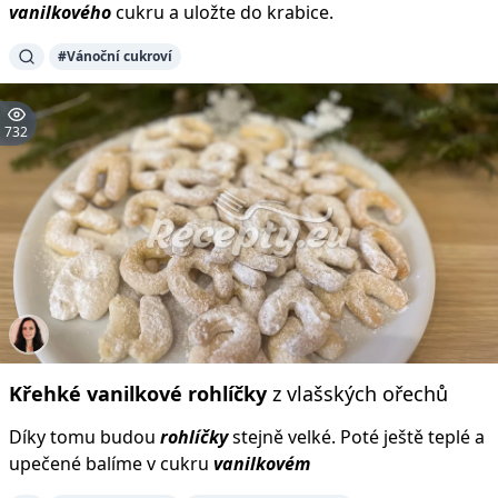
vanilkového
cukru a uložte do krabice.
#Vánoční cukroví
732
Křehké
vanilkové
rohlíčky
z vlašských ořechů
Díky tomu budou
rohlíčky
stejně velké. Poté ještě teplé a
upečené balíme v cukru
vanilkovém