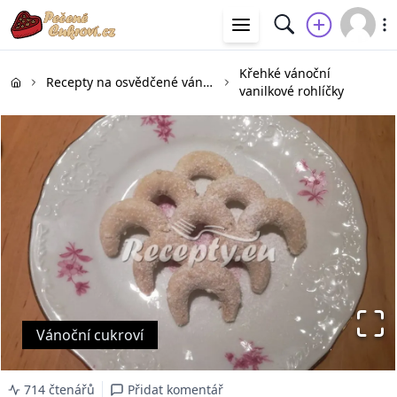
Křehké vánoční
Recepty na osvědčené vánoční cukroví
vanilkové rohlíčky
Vánoční cukroví
714 čtenářů
Přidat komentář