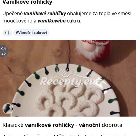
Vanilkové
rohlíčky
Upečené
vanilkové
rohlíčky
obalujeme za tepla ve směsi
moučkového a
vanilkového
cukru.
#Vánoční cukroví
26
Klasické
vanilkové
rohlíčky
-
vánoční
dobrota