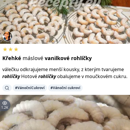
★★★
Křehké
máslové
vanilkové
rohlíčky
válečku odkrajujeme menší kousky, z kterým tvarujeme
rohlíčky
Hotové
rohlíčky
obalujeme v moučkovém cukru.
#VánočníCukroví
#Vánoční cukroví
1.2K