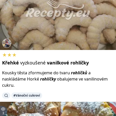
★★★
Křehké
vyzkoušené
vanilkové
rohlíčky
Kousky těsta zformujeme do tvaru
rohlíčků
a
naskládáme Horké
rohlíčky
obalujeme ve vanilinovém
cukru.
#Vánoční cukroví
3