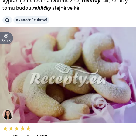
Vypracujeme těsto a tvoříme z něj
rohlíčky
tak, že Díky
tomu budou
rohlíčky
stejně velké.
#Vánoční cukroví
28.7K
★★★★★