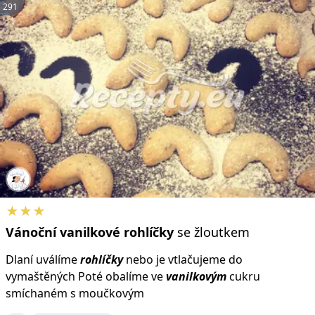
291
★★★
Vánoční
vanilkové
rohlíčky
se žloutkem
Dlaní uválíme
rohlíčky
nebo je vtlačujeme do
vymaštěných Poté obalíme ve
vanilkovým
cukru
smíchaném s moučkovým