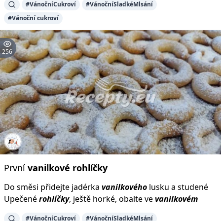
#VánočníCukroví
#VánočníSladkéMlsání
#Vánoční cukroví
256
První
vanilkové
rohlíčky
Do směsi přidejte jadérka
vanilkového
lusku a studené
Upečené
rohlíčky
, ještě horké, obalte ve
vanilkovém
#VánočníCukroví
#VánočníSladkéMlsání