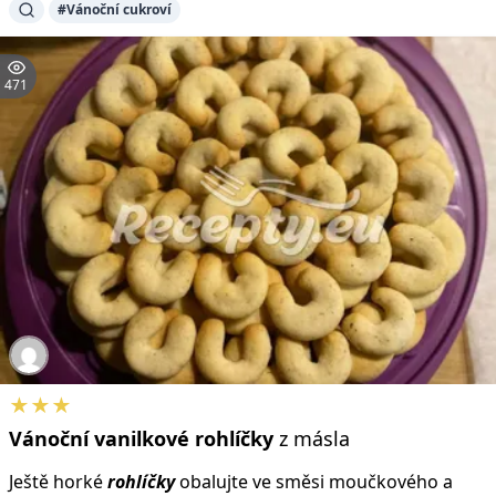
#Vánoční cukroví
471
★★★
Vánoční
vanilkové
rohlíčky
z másla
Ještě horké
rohlíčky
obalujte ve směsi moučkového a