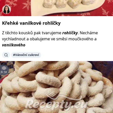
Křehké
vanilkové
rohlíčky
Z těchto kousků pak tvarujeme
rohlíčky
. Necháme
vychladnout a obalujeme ve směsi moučkového a
vanilkového
#Vánoční cukroví
8.5K