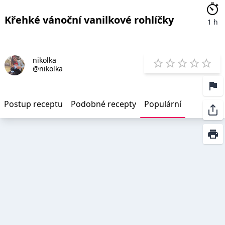
Křehké vánoční vanilkové rohlíčky
1 h
nikolka
E
@nikolka
1 Star
2 Stars
3 Stars
4 Star
5 St
Postup receptu
Podobné recepty
Populární