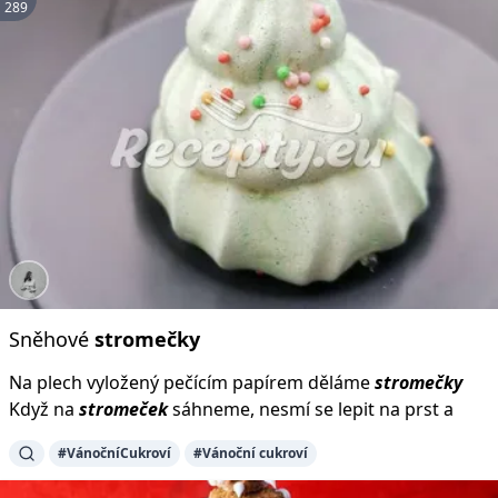
289
Sněhové
stromečky
Na plech vyložený pečícím papírem děláme
stromečky
Když na
stromeček
sáhneme, nesmí se lepit na prst a
#VánočníCukroví
#Vánoční cukroví