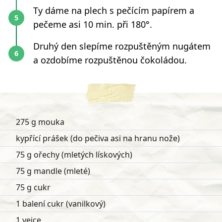
Ty dáme na plech s pečícím papírem a
pečeme asi 10 min. při 180°.
Druhý den slepíme rozpuštěným nugátem
a ozdobíme rozpuštěnou čokoládou.
275 g mouka
kypřící prášek (do pečiva asi na hranu nože)
75 g ořechy (mletých lískových)
75 g mandle (mleté)
75 g cukr
1 balení cukr (vanilkový)
1 vejce