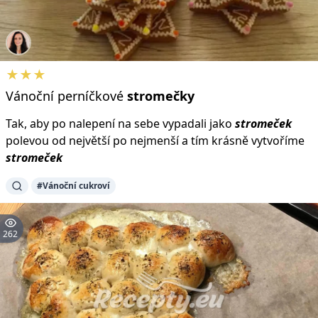
★★★
Vánoční perníčkové
stromečky
Tak, aby po nalepení na sebe vypadali jako
stromeček
polevou od největší po nejmenší a tím krásně vytvoříme
stromeček
#Vánoční cukroví
262