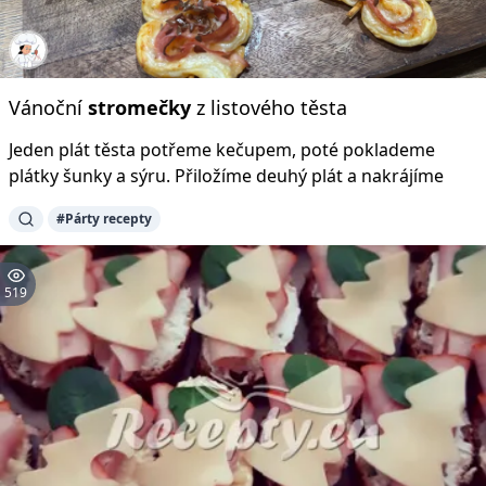
Vánoční
stromečky
z listového těsta
Jeden plát těsta potřeme kečupem, poté poklademe
plátky šunky a sýru. Přiložíme deuhý plát a nakrájíme
#Párty recepty
519