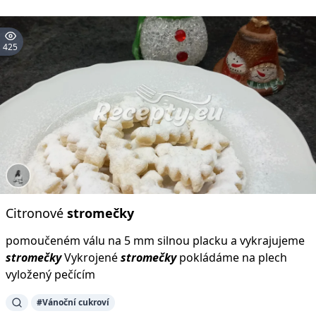
425
Citronové
stromečky
pomoučeném válu na 5 mm silnou placku a vykrajujeme
stromečky
Vykrojené
stromečky
pokládáme na plech
vyložený pečícím
#Vánoční cukroví