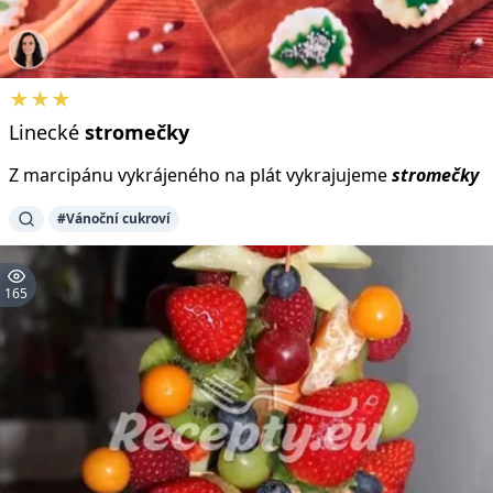
★★★
Linecké
stromečky
Z marcipánu vykrájeného na plát vykrajujeme
stromečky
#Vánoční cukroví
165