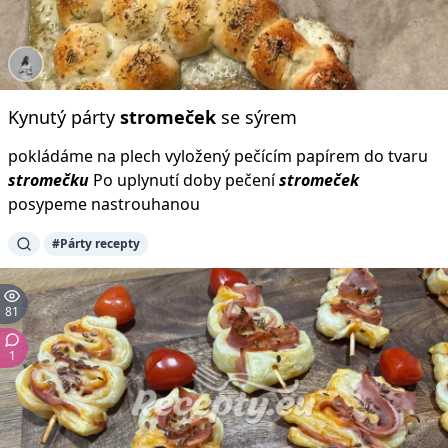
Kynutý párty
stromeček
se sýrem
pokládáme na plech vyložený pečícím papírem do tvaru
stromečku
Po uplynutí doby pečení
stromeček
posypeme nastrouhanou
#Párty recepty
81
1