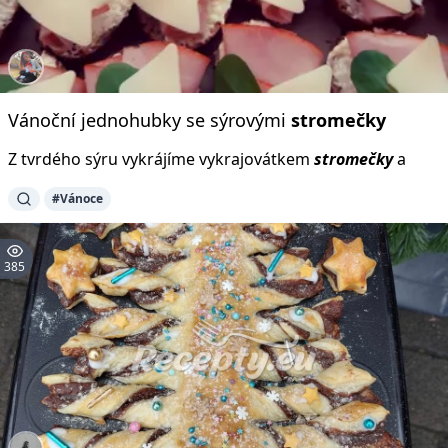
Vánoční jednohubky se sýrovými
stromečky
Z tvrdého sýru vykrájíme vykrajovátkem
stromečky
a
#Vánoce
385