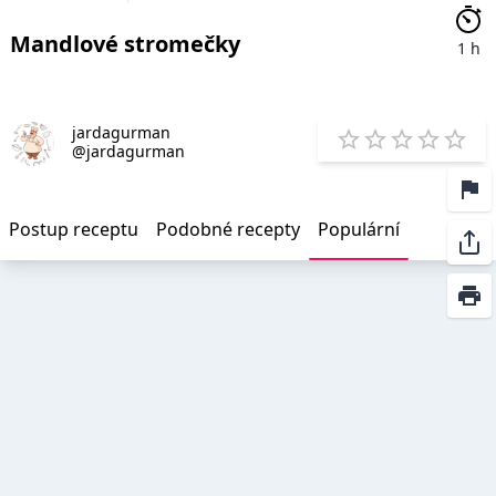
Mandlové stromečky
1 h
jardagurman
E
@jardagurman
1 Star
2 Stars
3 Stars
4 Star
5 St
Postup receptu
Podobné recepty
Populární