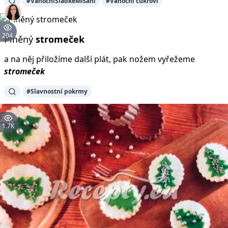
#VánočníSladkéMlsání
#Vánoční cukroví
204
Plněný
stromeček
a na něj přiložíme další plát, pak nožem vyřežeme
stromeček
#Slavnostní pokrmy
1.7K