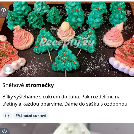
64
Sněhové
stromečky
Bílky vyšleháme s cukrem do tuha. Pak rozdělíme na
třetiny a každou obarvíme. Dáme do sášku s ozdobnou
#Vánoční cukroví