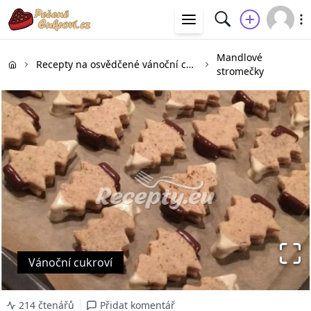
Mandlové
Recepty na osvědčené vánoční cukroví
stromečky
Vánoční cukroví
214 čtenářů
Přidat komentář