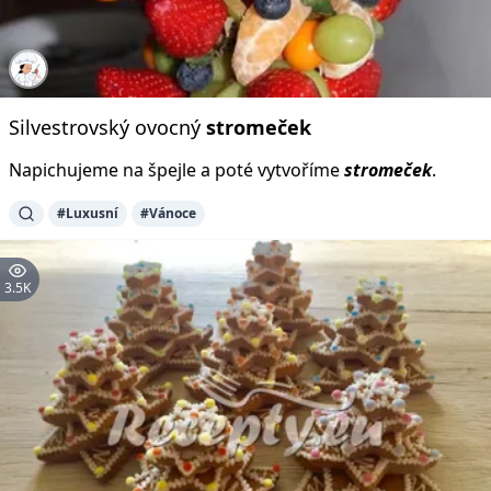
Silvestrovský ovocný
stromeček
Napichujeme na špejle a poté vytvoříme
stromeček
.
#Luxusní
#Vánoce
3.5K