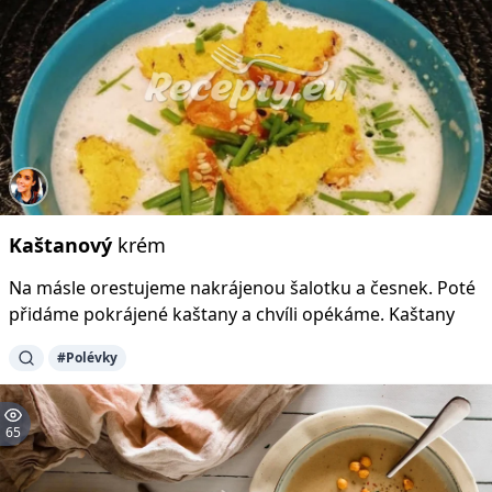
Kaštanový
krém
Na másle orestujeme nakrájenou šalotku a česnek. Poté
přidáme pokrájené kaštany a chvíli opékáme. Kaštany
#Polévky
65