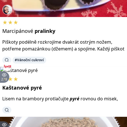
★★★
Marcipánové
pralinky
Piškoty podélně rozkrojíme dvakrát ostrým nožem,
potřeme pomazánkou (džemem) a spojíme. Každý piškot
#Vánoční cukroví
★★★
278
Kaštanové
pyré
Lisem na brambory protlačujte
pyré
rovnou do misek,