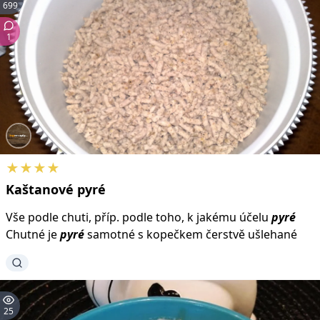
699
1
★★★★
Kaštanové
pyré
Vše podle chuti, příp. podle toho, k jakému účelu
pyré
Chutné je
pyré
samotné s kopečkem čerstvě ušlehané
25