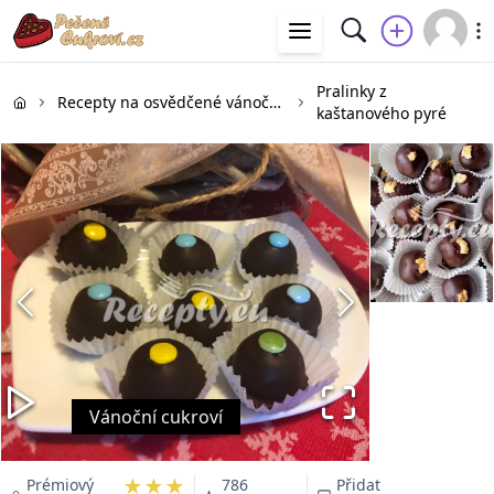
Pralinky z
Recepty na osvědčené vánoční cukroví
kaštanového pyré
Vánoční cukroví
★★★
Prémiový
786
Přidat