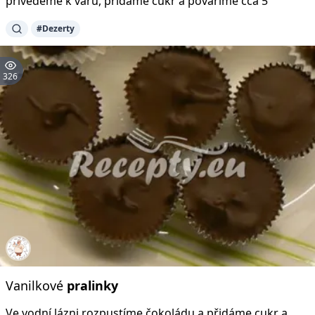
přivedeme k varu, přidáme cukr a povaříme cca 5
#Dezerty
326
Vanilkové
pralinky
Ve vodní lázni rozpustíme čokoládu a přidáme cukr a