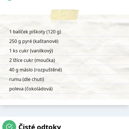
1 balíček piškoty (120 g)
250 g pyré (kaštanové)
1 ks cukr (vanilkový)
2 lžíce cukr (moučka)
40 g máslo (rozpuštěné)
rumu (dle chuti)
poleva (čokoládová)
Čisté odtoky