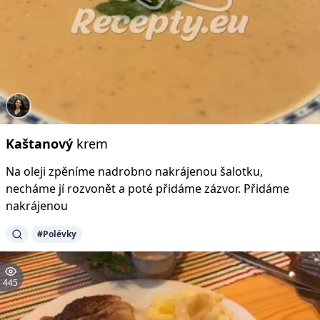
Kaštanový
krem
Na oleji zpěníme nadrobno nakrájenou šalotku,
necháme jí rozvonět a poté přidáme zázvor. Přidáme
nakrájenou
#Polévky
445