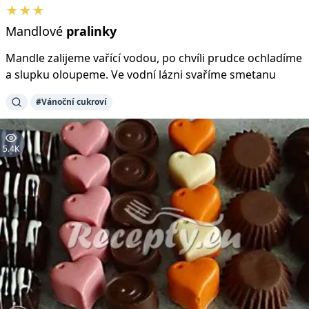
★★★
Mandlové
pralinky
Mandle zalijeme vařící vodou, po chvíli prudce ochladíme
a slupku oloupeme. Ve vodní lázni svaříme smetanu
#Vánoční cukroví
5.4K