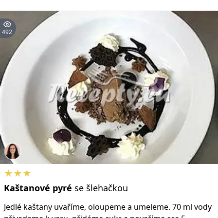
492
★★★
Kaštanové
pyré
se šlehačkou
Jedlé kaštany uvaříme, oloupeme a umeleme. 70 ml vody