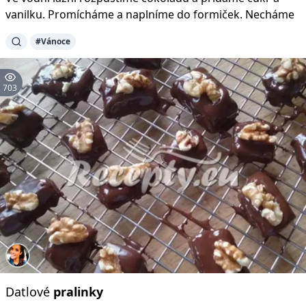
vanilku. Promícháme a naplníme do formiček. Necháme
#Vánoce
703
Datlové
pralinky