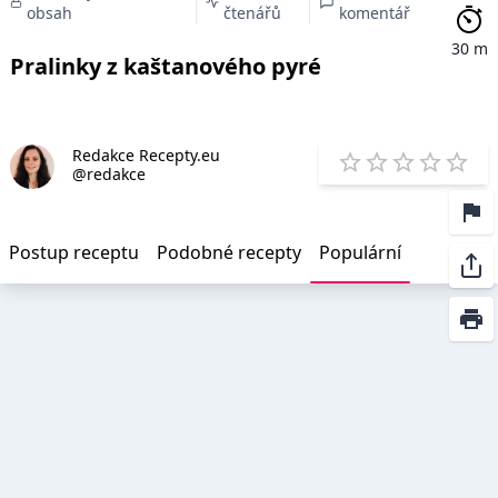
obsah
čtenářů
komentář
30 m
Pralinky z kaštanového pyré
Redakce Recepty.eu
E
@redakce
1 Star
2 Stars
3 Stars
4 Star
5 St
Postup receptu
Podobné recepty
Populární