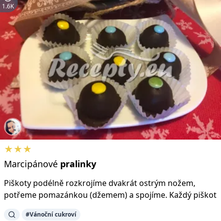
1.6K
★★★
Marcipánové
pralinky
Piškoty podélně rozkrojíme dvakrát ostrým nožem,
potřeme pomazánkou (džemem) a spojíme. Každý piškot
#Vánoční cukroví