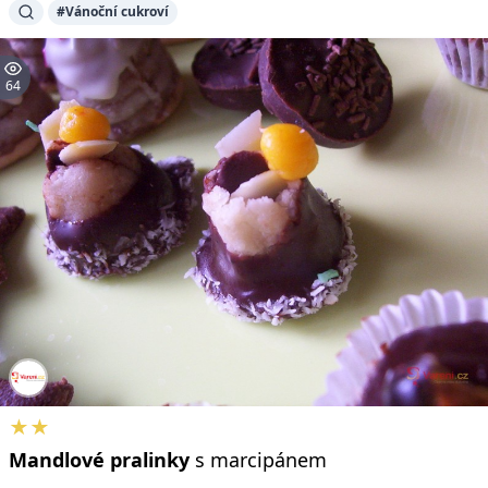
#Vánoční cukroví
64
★★
Mandlové
pralinky
s marcipánem