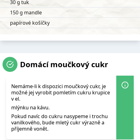
30 g tuk
150 g mandle
papírové košíčky
Domácí moučkový cukr
Nemáme-li k dispozici moučkový cukr, je
možné jej vyrobit pomletím cukru krupice
v el.
mlýnku na kávu.
Pokud navíc do cukru nasypeme i trochu
vanilkového, bude mletý cukr výrazně a
příjemně vonět.