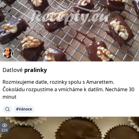
Datlové
pralinky
Rozmixujeme datle, rozinky spolu s Amarettem.
Čokoládu rozpustíme a vmícháme k datlím. Necháme 30
minut
#Vánoce
326