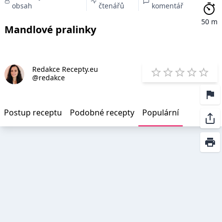
obsah
čtenářů
komentář
50 m
Mandlové pralinky
Redakce Recepty.eu
E
@redakce
1 Star
2 Stars
3 Stars
4 Star
5 St
Postup receptu
Podobné recepty
Populární