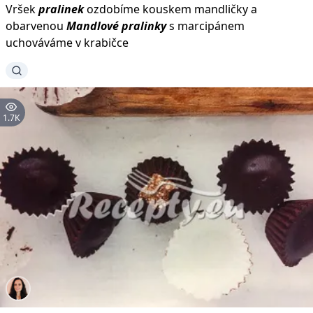
Vršek
pralinek
ozdobíme kouskem mandličky a
obarvenou
Mandlové
pralinky
s marcipánem
uchováváme v krabičce
1.7K