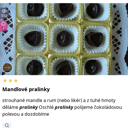
553
1
★★★
Mandlové
pralinky
strouhané mandle a rum (nebo likér) a z tuhé hmoty
děláme
pralinky
Oschlé
pralinky
polijeme čokoládovou
polevou a dozdobíme