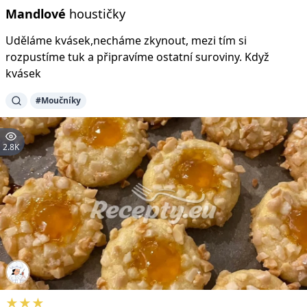
Mandlové
houstičky
Uděláme kvásek,necháme zkynout, mezi tím si
rozpustíme tuk a připravíme ostatní suroviny. Když
kvásek
#Moučníky
2.8K
★★★