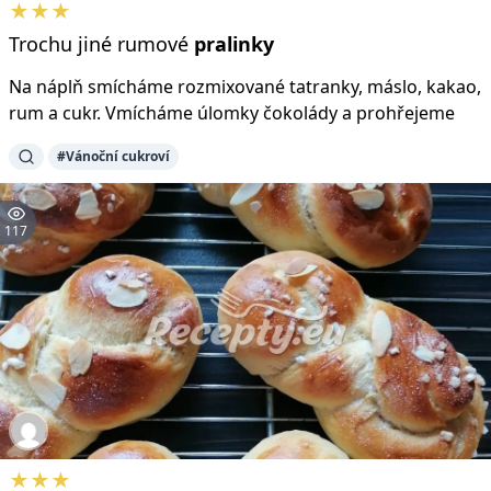
★★★
Trochu jiné rumové
pralinky
Na náplň smícháme rozmixované tatranky, máslo, kakao,
rum a cukr. Vmícháme úlomky čokolády a prohřejeme
#Vánoční cukroví
117
★★★