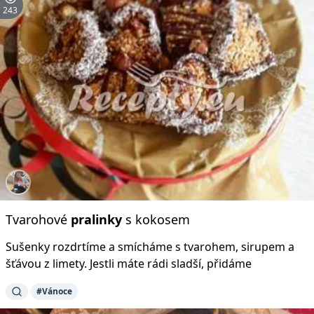
243
Tvarohové
pralinky
s kokosem
Sušenky rozdrtíme a smícháme s tvarohem, sirupem a
šťávou z limety. Jestli máte rádi sladší, přidáme
#Vánoce