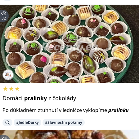
32
★★★
Domácí
pralinky
z čokolády
Po důkladném ztuhnutí v ledničce vyklopíme
pralinku
#JedléDárky
#Slavnostní pokrmy