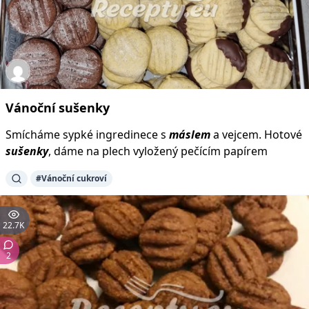
Vánoční
sušenky
Smícháme sypké ingredinece s
máslem
a vejcem. Hotové
sušenky
, dáme na plech vyložený pečícím papírem
#Vánoční cukroví
22.7K
2