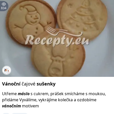
834
Vánoční
čajové
sušenky
Utřeme
máslo
s cukrem, prášek smícháme s moukou,
přidáme Vyválíme, vykrájíme kolečka a ozdobíme
vánočním
motivem