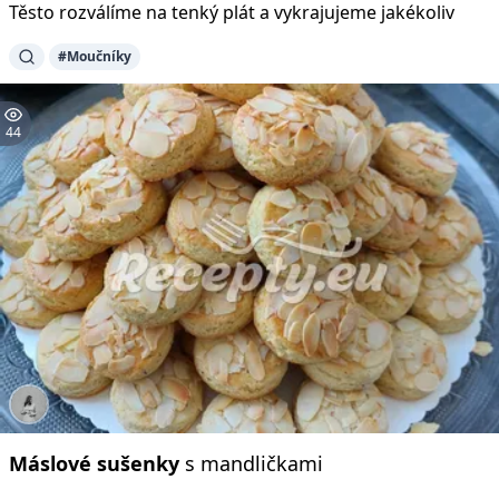
Těsto rozválíme na tenký plát a vykrajujeme jakékoliv
#Moučníky
44
Máslové
sušenky
s mandličkami