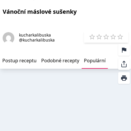
Vánoční máslové sušenky
kucharkalibuska
E
@kucharkalibuska
1 Star
2 Stars
3 Stars
4 Star
5 St
Postup receptu
Podobné recepty
Populární