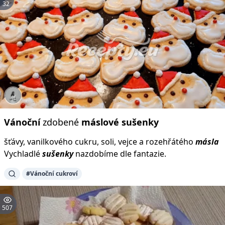
32
Vánoční
zdobené
máslové
sušenky
šťávy, vanilkového cukru, soli, vejce a rozehřátého
másla
Vychladlé
sušenky
nazdobíme dle fantazie.
#Vánoční cukroví
507