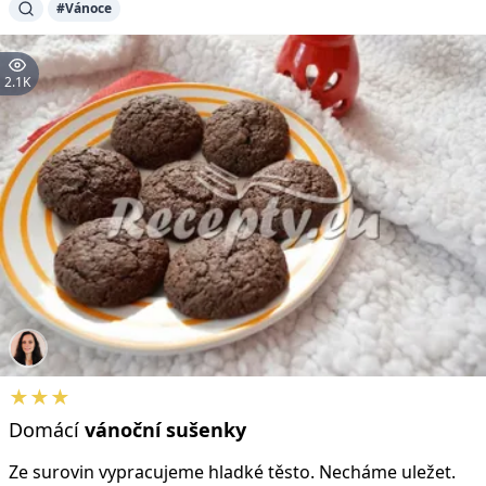
#Vánoce
2.1K
★★★
Domácí
vánoční
sušenky
Ze surovin vypracujeme hladké těsto. Necháme uležet.