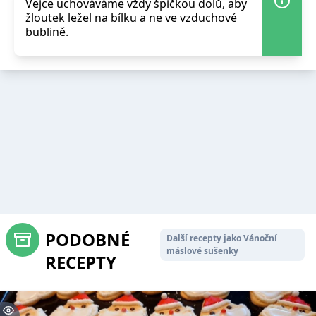
Vejce uchováváme vždy špičkou dolů, aby
žloutek ležel na bílku a ne ve vzduchové
bublině.
PODOBNÉ
Další recepty jako Vánoční
máslové sušenky
RECEPTY