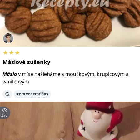
★★★
Máslové
sušenky
Máslo
v míse našleháme s moučkovým, krupicovým a
vanilkovým
#Pro vegetariány
277