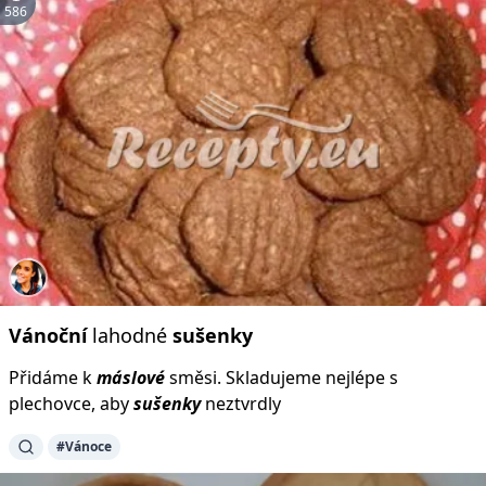
586
Vánoční
lahodné
sušenky
Přidáme k
máslové
směsi. Skladujeme nejlépe s
plechovce, aby
sušenky
neztvrdly
#Vánoce