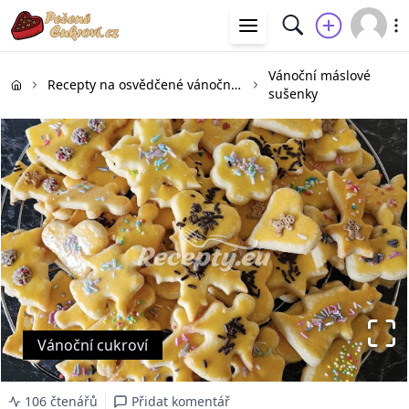
Vánoční máslové
Recepty na osvědčené vánoční cukroví
sušenky
Vánoční cukroví
106 čtenářů
Přidat komentář