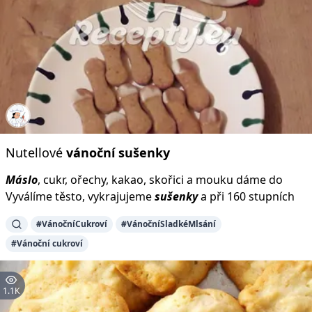
Nutellové
vánoční
sušenky
Máslo
, cukr, ořechy, kakao, skořici a mouku dáme do
Vyválíme těsto, vykrajujeme
sušenky
a při 160 stupních
#VánočníCukroví
#VánočníSladkéMlsání
#Vánoční cukroví
1.1K