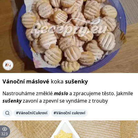
Vánoční
máslové
koka
sušenky
Nastrouháme změklé
máslo
a zpracujeme těsto. Jakmile
sušenky
zavoní a zpevní se vyndáme z trouby
#VánočníCukroví
#Vánoční cukroví
323