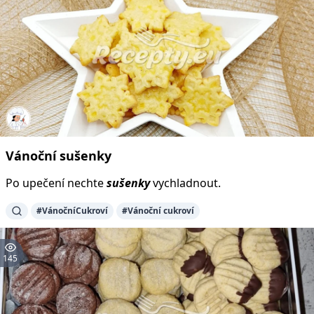
Vánoční
sušenky
Po upečení nechte
sušenky
vychladnout.
#VánočníCukroví
#Vánoční cukroví
145