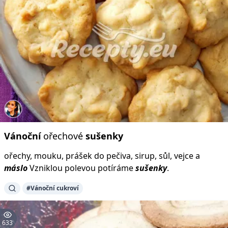
Vánoční
ořechové
sušenky
ořechy, mouku, prášek do pečiva, sirup, sůl, vejce a
máslo
Vzniklou polevou potíráme
sušenky
.
#Vánoční cukroví
633