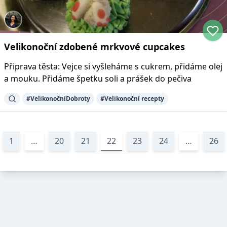
Velikonoční zdobené mrkvové cupcakes
Připrava těsta: Vejce si vyšleháme s cukrem, přidáme olej
a mouku. Přidáme špetku soli a prášek do pečiva
#
VelikonočníDobroty
#
Velikonoční recepty
1
…
20
21
22
23
24
…
26