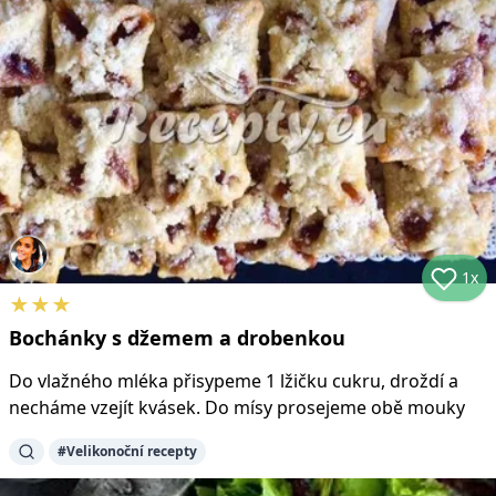
1x
★
★
★
Bochánky s džemem a drobenkou
Do vlažného mléka přisypeme 1 lžičku cukru, droždí a
necháme vzejít kvásek. Do mísy prosejeme obě mouky
#
Velikonoční recepty