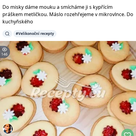
Do misky dáme mouku a smícháme ji s kypřícím
práškem metličkou. Máslo rozehřejeme v mikrovlnce. Do
kuchyňského
#
Velikonoční recepty
146