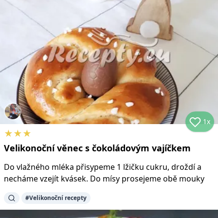
1x
★
★
★
Velikonoční věnec s čokoládovým vajíčkem
Do vlažného mléka přisypeme 1 lžičku cukru, droždí a
necháme vzejít kvásek. Do mísy prosejeme obě mouky
#
Velikonoční recepty