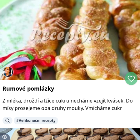
Rumové pomlázky
Z mléka, droždí a lžíce cukru necháme vzejít kvásek. Do
mísy prosejeme oba druhy mouky. Vmícháme cukr
#
Velikonoční recepty