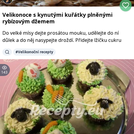
Velikonoce s kynutými kuřátky plněnými
rybízovým džemem
Do velké mísy dejte prosátou mouku, udělejte do ní
důlek a do něj nasypejte droždí. Přidejte lžičku cukru
#
Velikonoční recepty
143