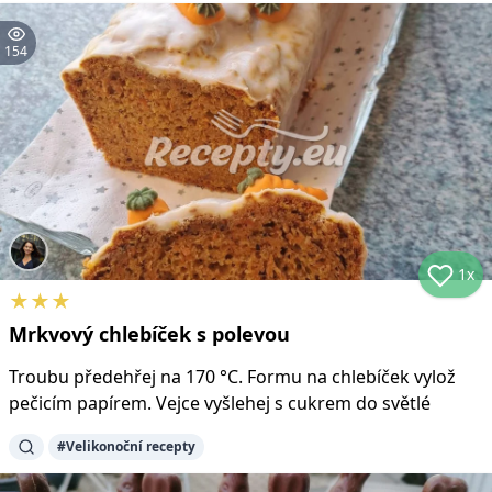
154
1x
★
★
★
Mrkvový chlebíček s polevou
Troubu předehřej na 170 °C. Formu na chlebíček vylož
pečicím papírem. Vejce vyšlehej s cukrem do světlé
#
Velikonoční recepty