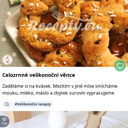
Celozrnné velikonoční věnce
Zaděláme si na kvásek. Mezitím v jiné míse smícháme
mouku, mléko, máslo a zbytek surovin vypracujeme
#
Velikonoční recepty
156