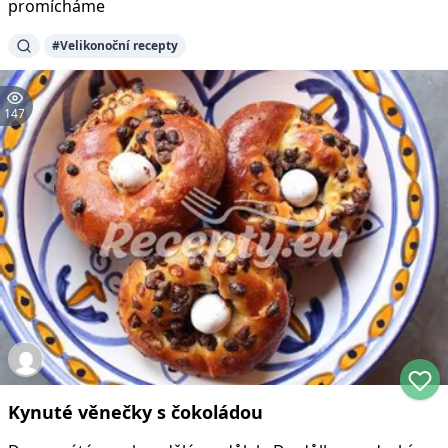
promícháme
#
Velikonoční recepty
147
Kynuté věnečky s čokoládou