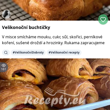
Velikonoční buchtičky
V misce smícháme mouku, cukr, sůl, skořici, perníkové
koření, sušené droždí a hrozinky. Rukama zapracujeme
#
VelikonočníDobroty
#
Velikonoční recepty
161