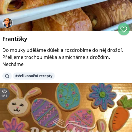
Františky
Do mouky uděláme důlek a rozdrobíme do něj droždí.
Přelijeme trochou mléka a smícháme s droždím.
Necháme
#
Velikonoční recepty
161