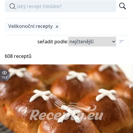
Velikonoční recepty
seřadit podle
:
608
receptů
161