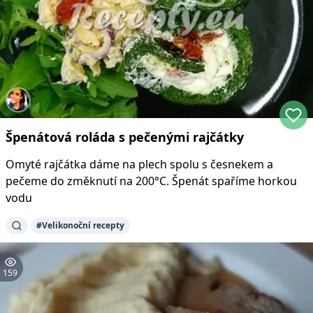
Špenátová roláda s pečenými rajčátky
Omyté rajčátka dáme na plech spolu s česnekem a
pečeme do změknutí na 200°C. Špenát spaříme horkou
vodu
#
Velikonoční recepty
159