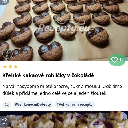
152
1x
★
★
★
Křehké kakaové rohlíčky v čokoládě
Na vál nasypeme mleté ořechy, cukr a mouku. Uděláme
důlek a přidáme jedno celé vejce a jeden žloutek.
#
VelikonočníDobroty
#
Velikonoční recepty
152