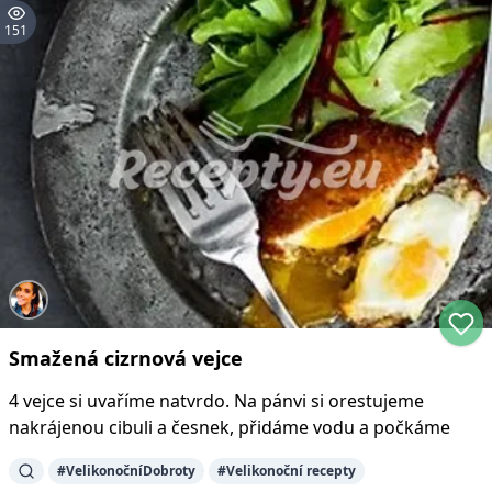
151
Smažená cizrnová vejce
4 vejce si uvaříme natvrdo. Na pánvi si orestujeme
nakrájenou cibuli a česnek, přidáme vodu a počkáme
#
VelikonočníDobroty
#
Velikonoční recepty