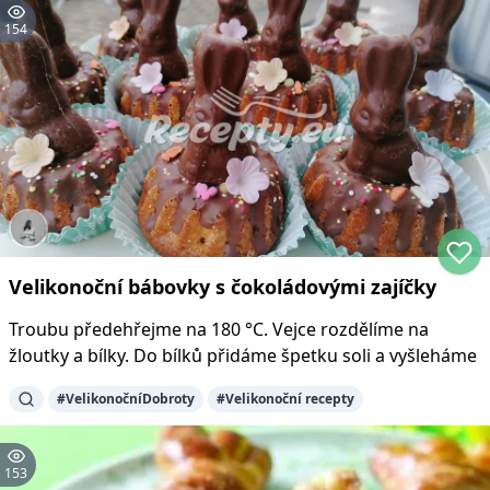
154
Velikonoční bábovky s čokoládovými zajíčky
Troubu předehřejme na 180 °C. Vejce rozdělíme na
žloutky a bílky. Do bílků přidáme špetku soli a vyšleháme
#
VelikonočníDobroty
#
Velikonoční recepty
153