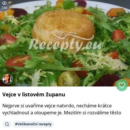
156
Vejce v listovém županu
Nejprve si uvaříme vejce natvrdo, necháme krátce
vychladnout a oloupeme je. Mezitím si rozválíme těsto
#
Velikonoční recepty