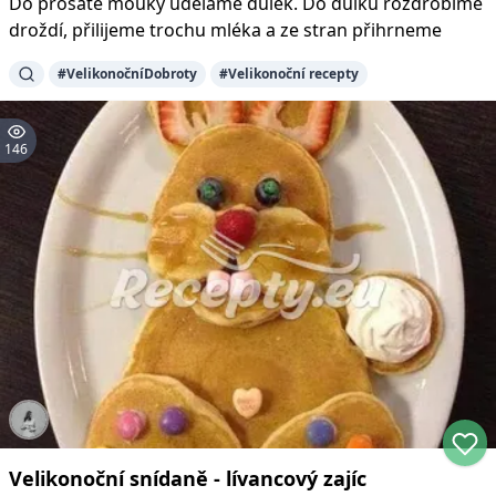
Do prosáté mouky uděláme důlek. Do důlku rozdrobíme
droždí, přilijeme trochu mléka a ze stran přihrneme
#
VelikonočníDobroty
#
Velikonoční recepty
146
Velikonoční snídaně - lívancový zajíc