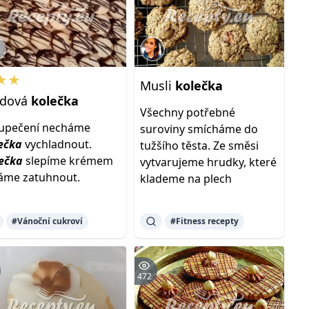
★★
Musli
kolečka
dová
kolečka
Všechny potřebné
upečení necháme
suroviny smícháme do
ečka
vychladnout.
tužšího těsta. Ze směsi
ečka
slepíme krémem
vytvarujeme hrudky, které
áme zatuhnout.
klademe na plech
#Vánoční cukroví
#Fitness recepty
472