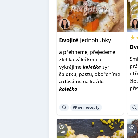
★
Dvojité
jednohubky
Dv
a přehneme, přejedeme
Smí
zlehka válečkem a
prá
vykrájíme
kolečka
sýr,
utř
šalotku, pastu, okořeníme
žlo
a dáváme na každé
při
kolečko
#Pivní recepty
1.4K
553