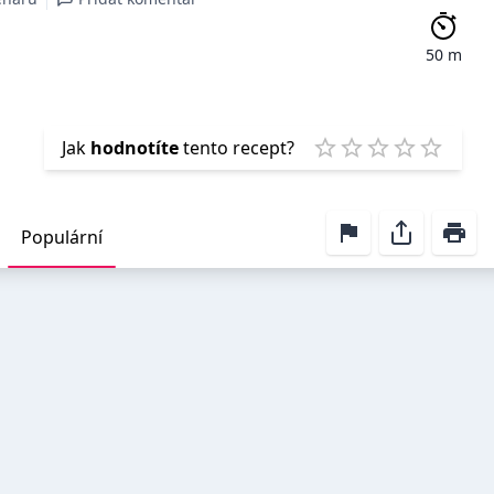
50 m
Emp
Jak
hodnotíte
tento recept?
1 Star
2 Stars
3 Stars
4 Stars
5 Star
Populární