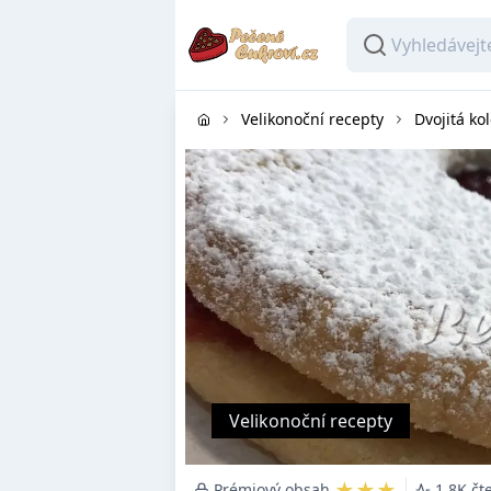
Velikonoční recepty
Dvojitá ko
Velikonoční recepty
★★★
Prémiový obsah
1.8K čt