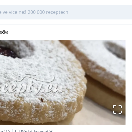
lečka
enářů
Přidat komentář