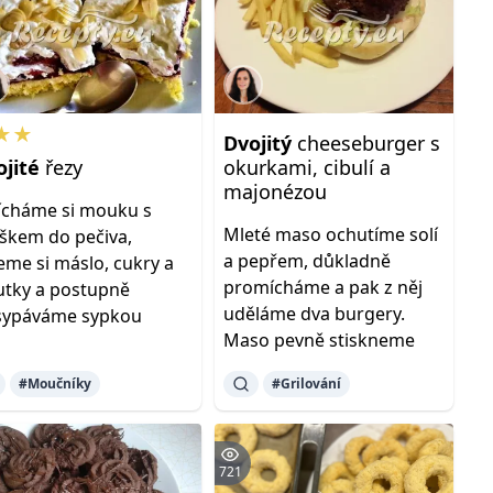
★★
Dvojitý
cheeseburger s
ojité
řezy
okurkami, cibulí a
majonézou
cháme si mouku s
Mleté maso ochutíme solí
škem do pečiva,
a pepřem, důkladně
eme si máslo, cukry a
promícháme a pak z něj
utky a postupně
uděláme dva burgery.
sypáváme sypkou
Maso pevně stiskneme
#Moučníky
#Grilování
721