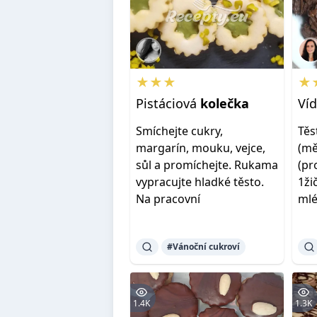
★★★
★
Pistáciová
kolečka
Ví
Smíchejte cukry,
Těs
margarín, mouku, vejce,
(mě
sůl a promíchejte. Rukama
(pr
vypracujte hladké těsto.
1ži
Na pracovní
mlé
#Vánoční cukroví
1.4K
1.3K