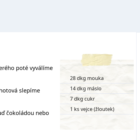
terého poté vyválíme
28 dkg mouka
14 dkg máslo
hotová slepíme
7 dkg cukr
1 ks vejce (žloutek)
uď čokoládou nebo