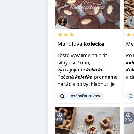
★★★
★
Mandlová
kolečka
Me
Těsto vyválíme na plát
Po 
silný asi 2 mm,
kol
vykrajujeme
kolečka
Kol
Pečená
kolečka
přendáme
a d
na tác a po vychladnutí je
#Vánoční cukroví
836
2.3K