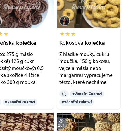
★★
★★★
deňská
kolečka
Kokosová
kolečka
to: 275 g máslo
Z hladké mouky, cukru
kké) 125 g cukr
moučka, 150 g kokosu,
osátý moučkový) 0,5
vejce a másla nebo
čka skořice 4 1žíce
margarínu vypracujeme
ko 300 g mouka
těsto, které necháme
#VánočníCukroví
#Vánoční cukroví
#Vánoční cukroví
269