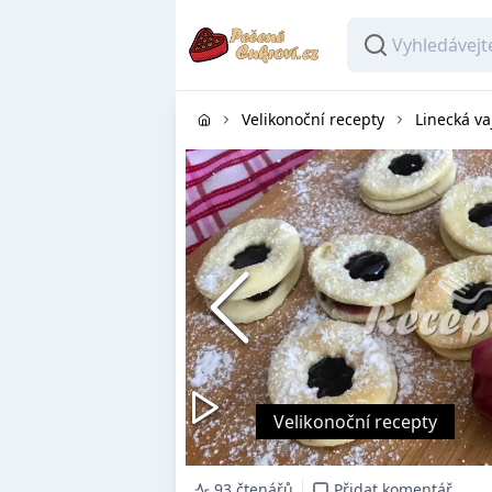
Velikonoční recepty
Linecká va
Velikonoční recepty
93 čtenářů
Přidat komentář