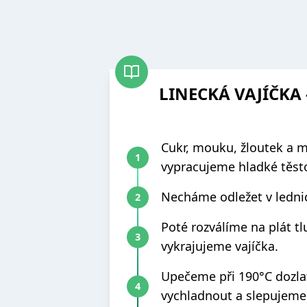
LINECKÁ VAJÍČKA
Cukr, mouku, žloutek a 
vypracujeme hladké těst
Necháme odležet v lednic
Poté rozválíme na plát t
vykrajujeme vajíčka.
Upečeme při 190°C dozl
vychladnout a slepujem