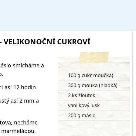
 - VELIKONOČNÍ CUKROVÍ
máslo smícháme a
o.
100 g cukr moučka)
300 g mouka (hladká)
i asi 12 hodin.
2 ks žloutek
lustý asi 2 mm a
vanilkový lusk
200 g máslo
atova, necháme
e marmeládou.