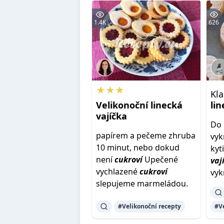
1.4K
626
★★★
Kl
Velikonoční
linecká
li
vajíčka
Do 
papírem a pečeme zhruba
vyk
10 minut, nebo dokud
kyt
není
cukroví
Upečené
vaj
vychlazené
cukroví
vyk
slepujeme marmeládou.
#Velikonoční recepty
#V