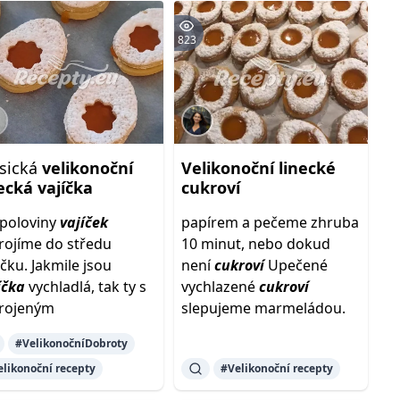
823
asická
velikonoční
Velikonoční
linecké
necká
vajíčka
cukroví
poloviny
vajíček
papírem a pečeme zhruba
rojíme do středu
10 minut, nebo dokud
ičku. Jakmile jsou
není
cukroví
Upečené
íčka
vychladlá, tak ty s
vychlazené
cukroví
rojeným
slepujeme marmeládou.
#VelikonočníDobroty
elikonoční recepty
#Velikonoční recepty