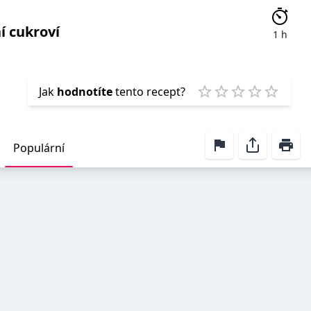
í cukroví
1 h
Emp
Jak
hodnotíte
tento recept?
1 Star
2 Stars
3 Stars
4 Stars
5 Star
Populární