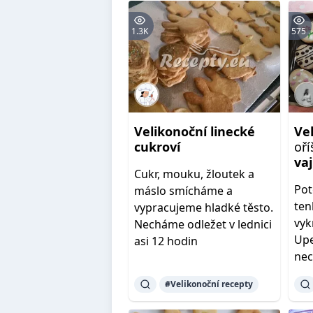
1.3K
575
Velikonoční
linecké
Ve
cukroví
oř
vaj
Cukr, mouku, žloutek a
Pot
máslo smícháme a
ten
vypracujeme hladké těsto.
vyk
Necháme odležet v lednici
Up
asi 12 hodin
nec
#Velikonoční recepty