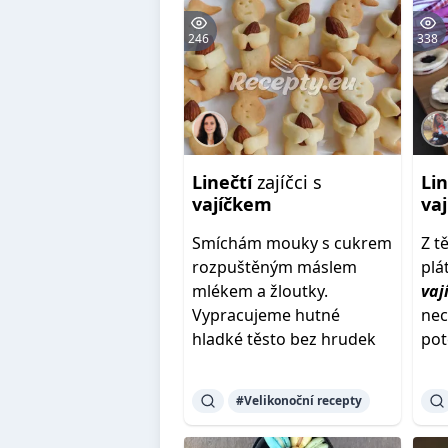
246
338
Linečtí
zajíčci s
Li
vajíčkem
vaj
Smíchám mouky s cukrem
Z t
rozpuštěným máslem
plá
mlékem a žloutky.
vaj
Vypracujeme hutné
nec
hladké těsto bez hrudek
pot
#Velikonoční recepty