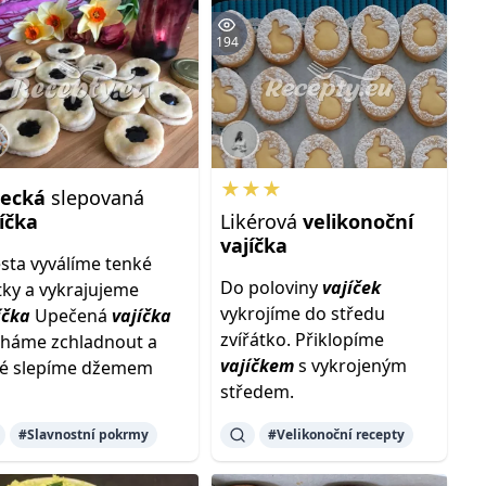
194
★★★
necká
slepovaná
íčka
Likérová
velikonoční
vajíčka
ěsta vyválíme tenké
Do poloviny
vajíček
tky a vykrajujeme
vykrojíme do středu
íčka
Upečená
vajíčka
zvířátko. Přiklopíme
háme zchladnout a
vajíčkem
s vykrojeným
é slepíme džemem
středem.
#Slavnostní pokrmy
#Velikonoční recepty