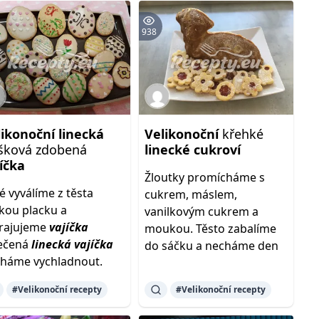
938
likonoční
linecká
Velikonoční
křehké
íšková zdobená
linecké
cukroví
íčka
Žloutky promícháme s
é vyválíme z těsta
cukrem, máslem,
kou placku a
vanilkovým cukrem a
rajujeme
vajíčka
moukou. Těsto zabalíme
ečená
linecká
vajíčka
do sáčku a necháme den
háme vychladnout.
#Velikonoční recepty
#Velikonoční recepty