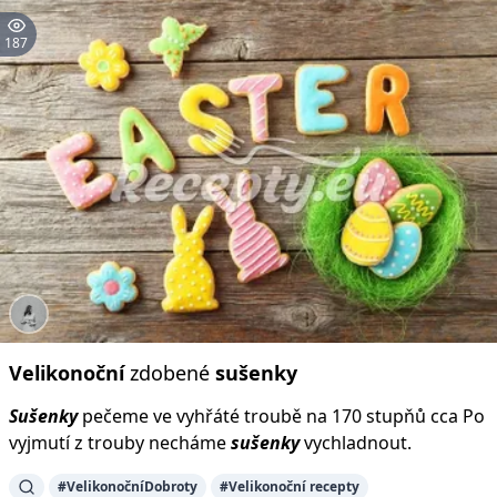
187
Velikonoční
zdobené
sušenky
Sušenky
pečeme ve vyhřáté troubě na 170 stupňů cca Po
vyjmutí z trouby necháme
sušenky
vychladnout.
#VelikonočníDobroty
#Velikonoční recepty