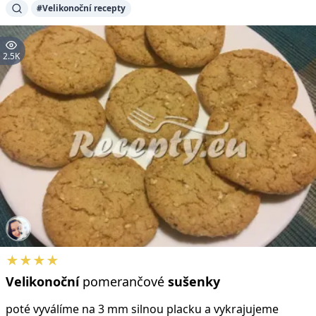
#Velikonoční recepty
2.5K
★★★★
Velikonoční
pomerančové
sušenky
poté vyválíme na 3 mm silnou placku a vykrajujeme