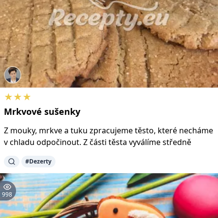
★★★
Mrkvové
sušenky
Z mouky, mrkve a tuku zpracujeme těsto, které necháme
v chladu odpočinout. Z části těsta vyválíme středně
#Dezerty
998