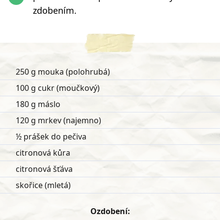
zdobením.
250 g mouka (polohrubá)
100 g cukr (moučkový)
180 g máslo
120 g mrkev (najemno)
½ prášek do pečiva
citronová kůra
citronová šťáva
skořice (mletá)
Ozdobení: