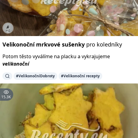
Velikonoční
mrkvové
sušenky
pro koledníky
Potom těsto vyválíme na placku a vykrajujeme
velikonoční
#VelikonočníDobroty
#Velikonoční recepty
15.3K