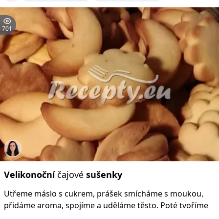
701
Velikonoční
čajové
sušenky
Utřeme máslo s cukrem, prášek smícháme s moukou,
přidáme aroma, spojíme a uděláme těsto. Poté tvoříme