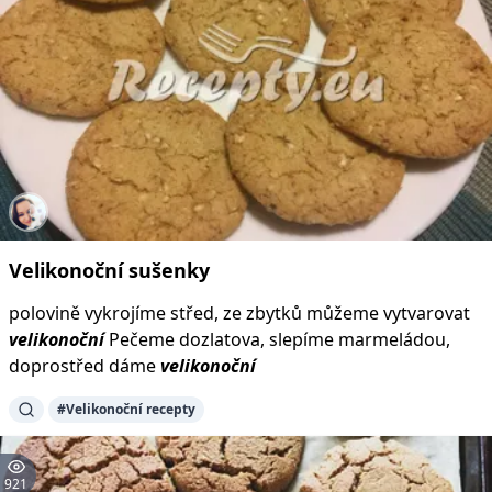
Velikonoční
sušenky
polovině vykrojíme střed, ze zbytků můžeme vytvarovat
velikonoční
Pečeme dozlatova, slepíme marmeládou,
doprostřed dáme
velikonoční
#Velikonoční recepty
921