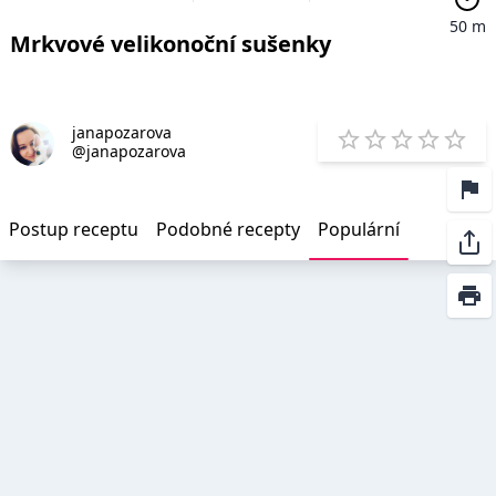
50 m
Mrkvové velikonoční sušenky
janapozarova
E
@janapozarova
1 Star
2 Stars
3 Stars
4 Star
5 St
Postup receptu
Podobné recepty
Populární