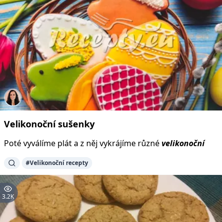
Velikonoční
sušenky
Poté vyválíme plát a z něj vykrájíme různé
velikonoční
#Velikonoční recepty
3.2K