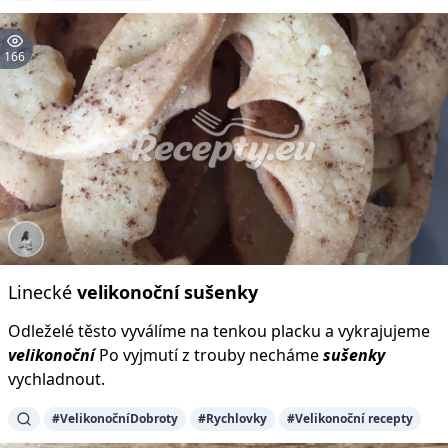
166
Linecké
velikonoční
sušenky
Odleželé těsto vyválíme na tenkou placku a vykrajujeme
velikonoční
Po vyjmutí z trouby necháme
sušenky
vychladnout.
#VelikonočníDobroty
#Rychlovky
#Velikonoční recepty