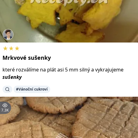
★★★
Mrkvové
sušenky
které rozválíme na plát asi 5 mm silný a vykrajujeme
sušenky
#Vánoční cukroví
7.3K