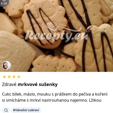
6.5K
★★★★
Zdravé
mrkvové
sušenky
Cukr, bílek, máslo, mouku s práškem do pečiva a koření
si smícháme s mrkví nastrouhanou najemno. Lžikou
#Vánoční cukroví