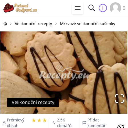
Velikonoční recepty
Mrkvové velikonoční sušenky
Velikonoční recepty
★★★
Prémiový
2.5K
Přidat
obsah
čtenářů
komentář