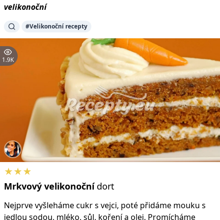
velikonoční
#Velikonoční recepty
1.9K
★★★
Mrkvový
velikonoční
dort
Nejprve vyšleháme cukr s vejci, poté přidáme mouku s
jedlou sodou, mléko, sůl, koření a olej. Promícháme