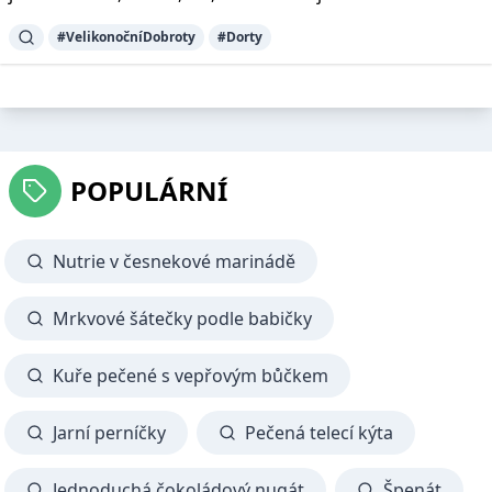
#VelikonočníDobroty
#Dorty
POPULÁRNÍ
Nutrie v česnekové marinádě
Mrkvové šátečky podle babičky
Kuře pečené s vepřovým bůčkem
Jarní perníčky
Pečená telecí kýta
Jednoduchá čokoládový nugát
Špenát