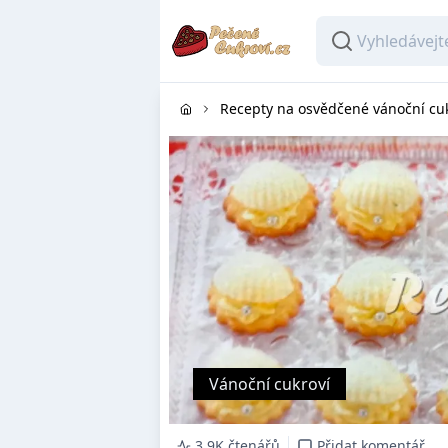
Recepty na osvědčené vánoční cu
Vánoční cukroví
3.9K čtenářů
Přidat komentář