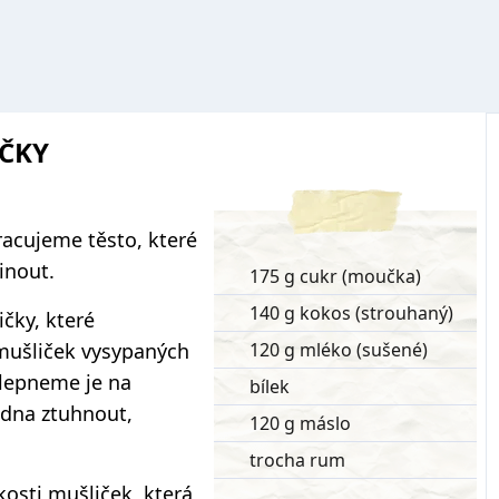
ČKY
acujeme těsto, které
inout.
175 g cukr (moučka)
140 g kokos (strouhaný)
ičky, které
mušliček vysypaných
120 g mléko (sušené)
lepneme je na
bílek
dna ztuhnout,
120 g máslo
trocha rum
kosti mušliček, která