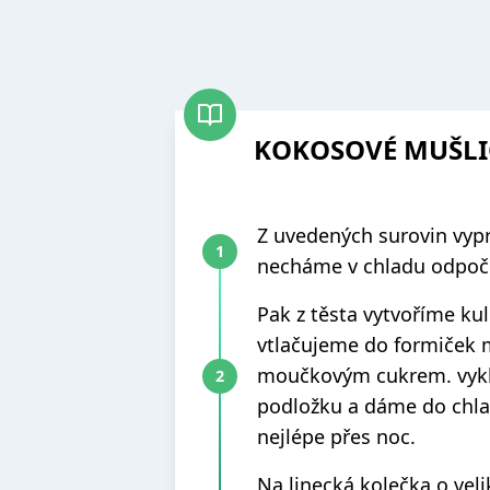
KOKOSOVÉ MUŠLI
Z uvedených surovin vypr
necháme v chladu odpoč
Pak z těsta vytvoříme kul
vtlačujeme do formiček 
moučkovým cukrem. vyk
podložku a dáme do chla
nejlépe přes noc.
Na linecká kolečka o veli