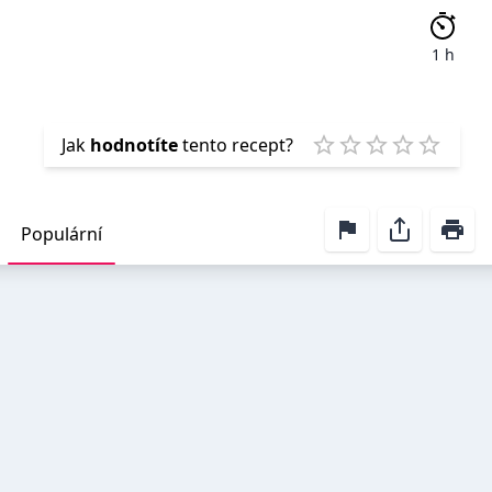
1 h
Emp
Jak
hodnotíte
tento recept?
1 Star
2 Stars
3 Stars
4 Stars
5 Star
Populární