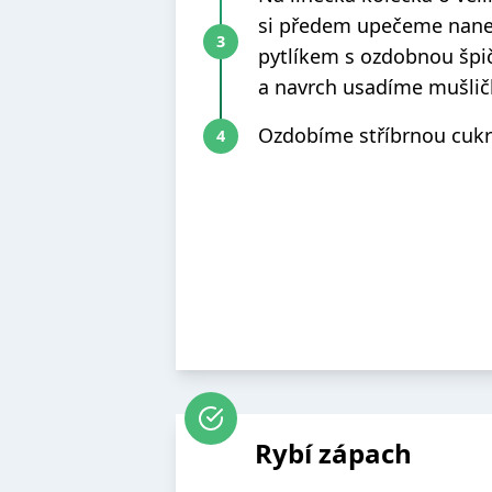
si předem upečeme nan
pytlíkem s ozdobnou špi
a navrch usadíme mušlič
Ozdobíme stříbrnou cukr
Rybí zápach