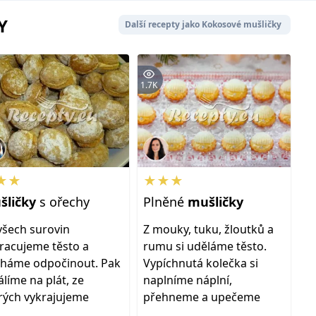
Y
Další recepty jako Kokosové mušličky
1.7K
★★
★★★
šličky
s ořechy
Plněné
mušličky
všech surovin
Z mouky, tuku, žloutků a
racujeme těsto a
rumu si uděláme těsto.
háme odpočinout. Pak
Vypíchnutá kolečka si
álíme na plát, ze
naplníme náplní,
rých vykrajujeme
přehneme a upečeme