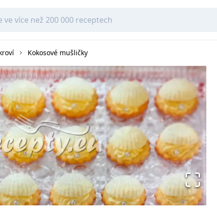
kroví
Kokosové mušličky