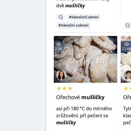
dvě
mušličky
#VánočníCukroví
#Vánoční cukroví
2.5K
23.8
★★★
★
Ořechové
mušličky
Oř
asi při 180 °C do mírného
Tyt
zrůžovění. při pečení se
kla
mušličky
peč