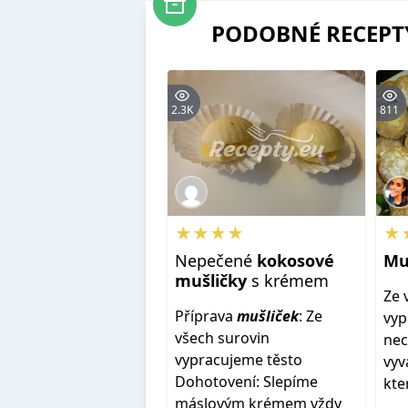
PODOBNÉ RECEPT
2.3K
811
★★★★
★
Nepečené
kokosové
Mu
mušličky
s krémem
Ze 
Příprava
mušliček
: Ze
vyp
všech surovin
nec
vypracujeme těsto
vyv
Dohotovení: Slepíme
kte
máslovým krémem vždy