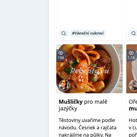
#Vánoční cukroví
194
1.1K
Mušličky
pro malé
Oř
jazýčky
mu
Těstoviny uvaříme podle
Ho
návodu. Česnek a rajčata
v c
nakrájíme na půlky. Na
poř