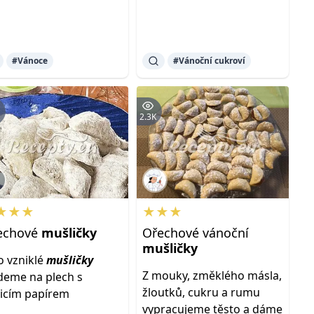
#Vánoce
#Vánoční cukroví
K
2.3K
★★★
★★★
echové
mušličky
Ořechové vánoční
mušličky
o vzniklé
mušličky
Z mouky, změklého másla,
deme na plech s
žloutků, cukru a rumu
icím papírem
vypracujeme těsto a dáme