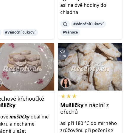
asi na dvě hodiny do
chladna
#VánočníCukroví
#Vánoční cukroví
#Vánoce
1.2K
★★★
echové křehoučké
šličky
Mušličky
s náplní z
ořechů
tové
mušličky
obalíme
asi při 180 °C do mírného
ukru a necháme
zrůžovění. při pečení se
ádně uležet