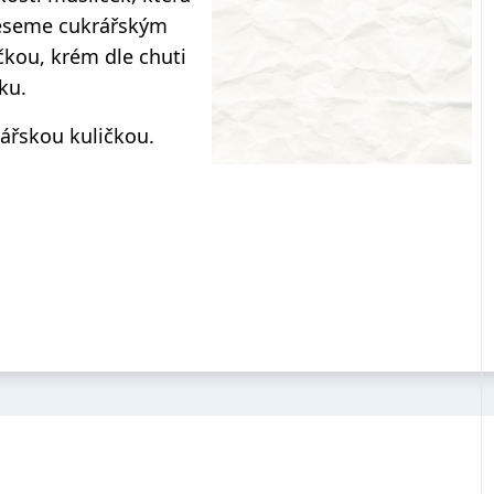
eseme cukrářským
čkou, krém dle chuti
ku.
ářskou kuličkou.