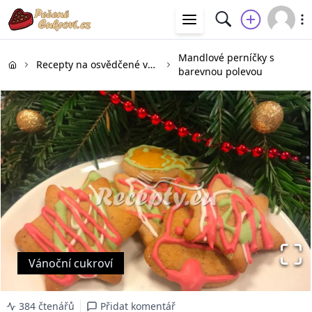
Mandlové perníčky s
Recepty na osvědčené vánoční cukroví
barevnou polevou
Vánoční cukroví
384 čtenářů
Přidat komentář