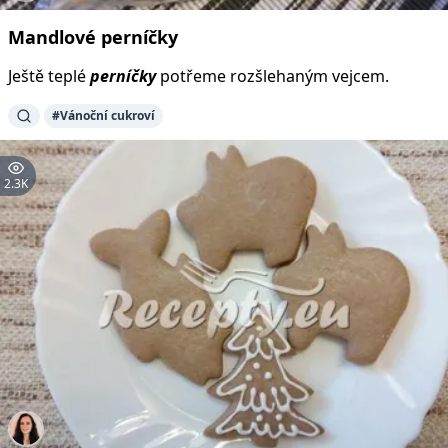
Mandlové
perníčky
Ještě teplé
perníčky
potřeme rozšlehaným vejcem.
#Vánoční cukroví
2.3K