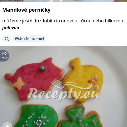
Mandlové
perníčky
můžeme ještě dozdobit citronovou kůrou nebo bílkovou
polevou
#Vánoční cukroví
253