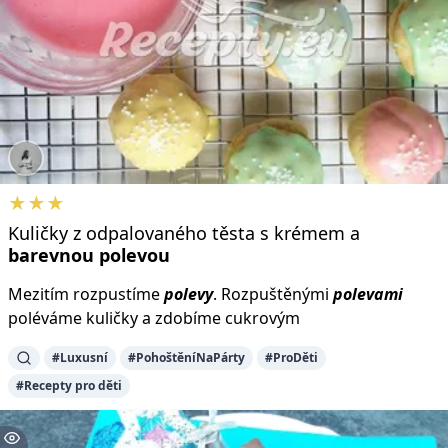
★★★
Kuličky z odpalovaného těsta s krémem a
barevnou
polevou
Mezitím rozpustíme
polevy
. Rozpuštěnými
polevami
poléváme kuličky a zdobíme cukrovým
#Luxusní
#PohoštěníNaPárty
#ProDěti
#Recepty pro děti