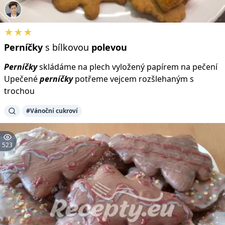
★★★
Perníčky
s bílkovou
polevou
Perníčky
skládáme na plech vyložený papírem na pečení
Upečené
perníčky
potřeme vejcem rozšlehaným s
trochou
#Vánoční cukroví
523