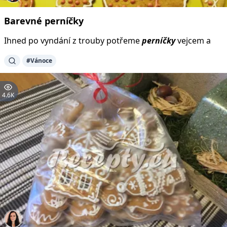
Barevné
perníčky
Ihned po vyndání z trouby potřeme
perníčky
vejcem a
#Vánoce
4.6K