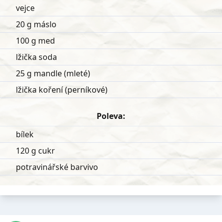
vejce
20 g máslo
100 g med
lžička soda
25 g mandle (mleté)
lžička koření (perníkové)
Poleva:
bílek
120 g cukr
potravinářské barvivo