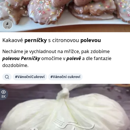
Kakaové
perníčky
s citronovou
polevou
Necháme je vychladnout na mřížce, pak zdobíme
polevou
Perníčky
omočíme v
polevě
a dle fantazie
dozdobíme.
#VánočníCukroví
#Vánoční cukroví
8K