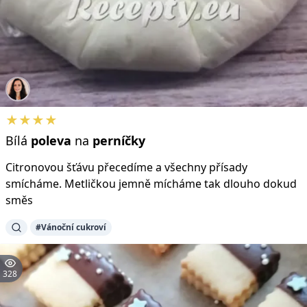
★★★★
Bílá
poleva
na
perníčky
Citronovou šťávu přecedíme a všechny přísady
smícháme. Metličkou jemně mícháme tak dlouho dokud
směs
#Vánoční cukroví
328