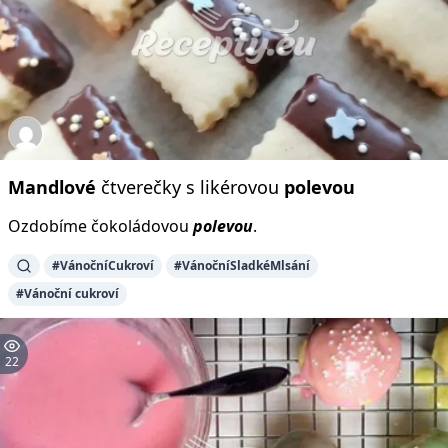
Mandlové
čtverečky s likérovou
polevou
Ozdobíme čokoládovou
polevou
.
#VánočníCukroví
#VánočníSladkéMlsání
#Vánoční cukroví
22