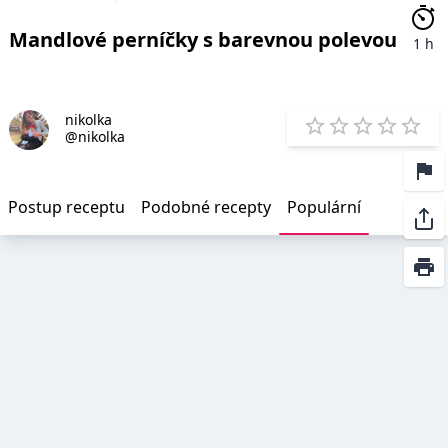
Mandlové perníčky s barevnou polevou
1 h
nikolka
E
@nikolka
1 Star
2 Stars
3 Stars
4 Star
5 St
Postup receptu
Podobné recepty
Populární