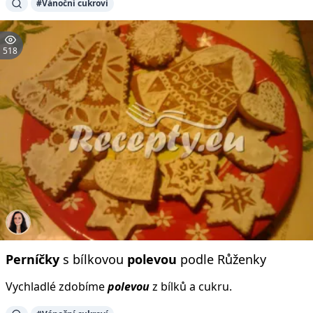
#Vánoční cukroví
518
Perníčky
s bílkovou
polevou
podle Růženky
Vychladlé zdobíme
polevou
z bílků a cukru.