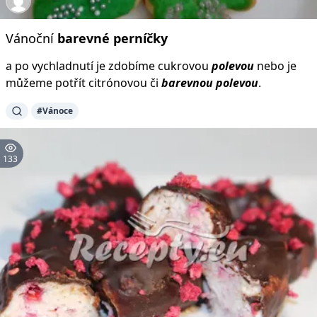
Vánoční
barevné
perníčky
a po vychladnutí je zdobíme cukrovou
polevou
nebo je
můžeme potřít citrónovou či
barevnou
polevou
.
#Vánoce
133