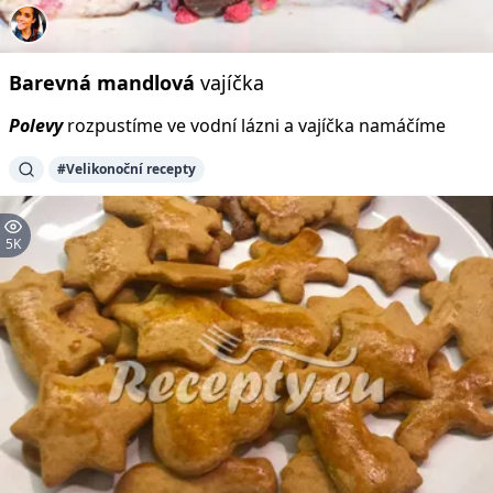
Barevná
mandlová
vajíčka
Polevy
rozpustíme ve vodní lázni a vajíčka namáčíme
#Velikonoční recepty
5K