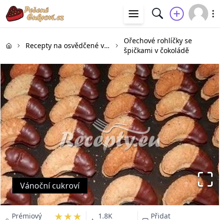
Ořechové rohlíčky se
Recepty na osvědčené vánoční cukroví
špičkami v čokoládě
Vánoční cukroví
★★★
Prémiový
1.8K
Přidat