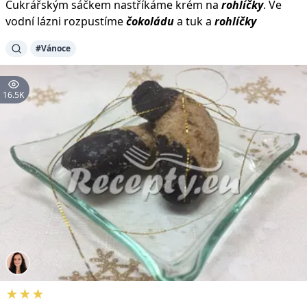
Cukrářským sáčkem nastříkáme krém na
rohlíčky
. Ve
vodní lázni rozpustíme
čokoládu
a tuk a
rohlíčky
#Vánoce
16.5K
★★★