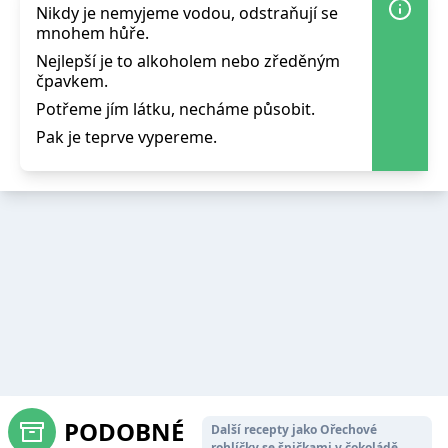
Nikdy je nemyjeme vodou, odstraňují se
mnohem hůře.
Nejlepší je to alkoholem nebo zředěným
čpavkem.
Potřeme jím látku, necháme působit.
Pak je teprve vypereme.
PODOBNÉ
Další recepty jako Ořechové
rohlíčky se špičkami v čokoládě