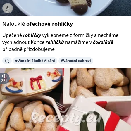
Nafouklé
ořechové
rohlíčky
Upečené
rohlíčky
vyklepneme z formičky a necháme
vychladnout Konce
rohlíčků
namáčíme v
čokoládě
případně přizdobujeme
#VánočníSladkéMlsání
#Vánoční cukroví
221