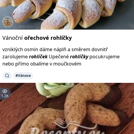
Vánoční
ořechové
rohlíčky
vzniklých osmin dáme náplň a směrem dovnitř
zarolujeme
rohlíček
Upečené
rohlíčky
pocukrujeme
nebo přímo obalíme v moučkovém
#Vánoce
1.2K