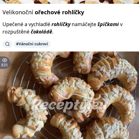
Velikonoční
ořechové
rohlíčky
Upečené a vychladlé
rohlíčky
namáčejte
špičkami
v
rozpuštěné
čokoládě
.
#Vánoční cukroví
835