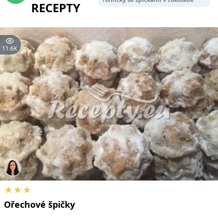
RECEPTY
11.6K
★★★
Ořechové
špičky