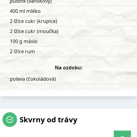
pudink (vanilkový)
400 ml mléko
2 lžíce cukr (krupice)
2 lžíce cukr (moučka)
100 g máslo
2 lžíce rum
Na ozdobu:
poleva (čokoládová)
Skvrny od trávy