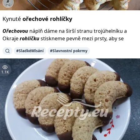
Kynuté
ořechové
rohlíčky
Ořechovou
náplň dáme na širší stranu trojúhelníku a
Okraje
rohlíčku
stiskneme pevně mezi prsty, aby se
#SladkéMlsání
#Slavnostní pokrmy
1.1K