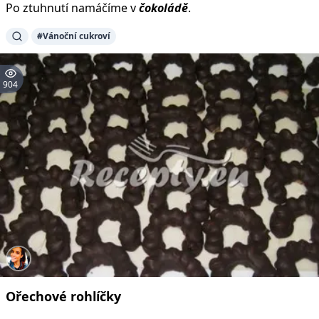
Po ztuhnutí namáčíme v
čokoládě
.
#Vánoční cukroví
904
Ořechové
rohlíčky