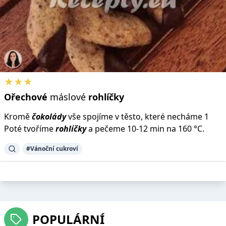
★★★
Ořechové
máslové
rohlíčky
Kromě
čokolády
vše spojíme v těsto, které necháme 1
Poté tvoříme
rohlíčky
a pečeme 10-12 min na 160 °C.
#Vánoční cukroví
POPULÁRNÍ