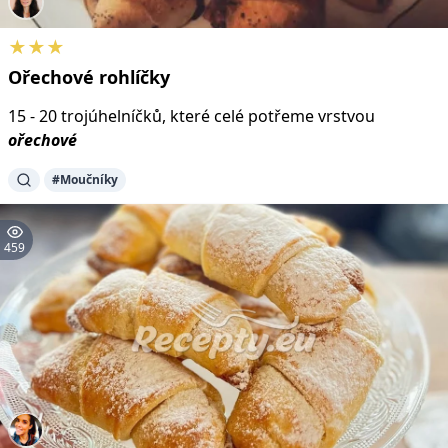
★★★
Ořechové
rohlíčky
15 - 20 trojúhelníčků, které celé potřeme vrstvou
ořechové
#Moučníky
459