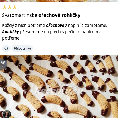
★★★
Svatomartinské
ořechové
rohlíčky
Každý z nich potřeme
ořechovou
náplní a zamotáme.
Rohlíčky
přesuneme na plech s pečicím papírem a
potřeme
#Moučníky
6