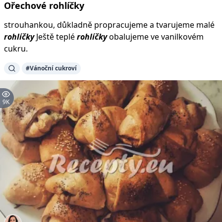
Ořechové
rohlíčky
strouhankou, důkladně propracujeme a tvarujeme malé
rohlíčky
Ještě teplé
rohlíčky
obalujeme ve vanilkovém
cukru.
#Vánoční cukroví
9K