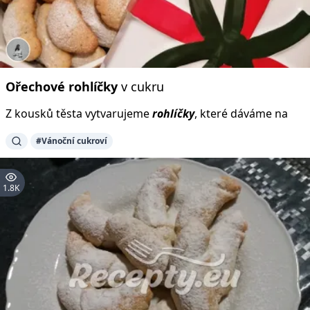
Ořechové
rohlíčky
v cukru
Z kousků těsta vytvarujeme
rohlíčky
, které dáváme na
#Vánoční cukroví
1.8K