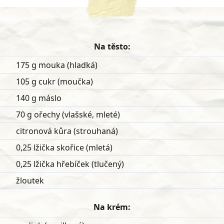
Na těsto:
175 g mouka (hladká)
105 g cukr (moučka)
140 g máslo
70 g ořechy (vlašské, mleté)
citronová kůra (strouhaná)
0,25 lžička skořice (mletá)
0,25 lžička hřebíček (tlučený)
žloutek
Na krém: