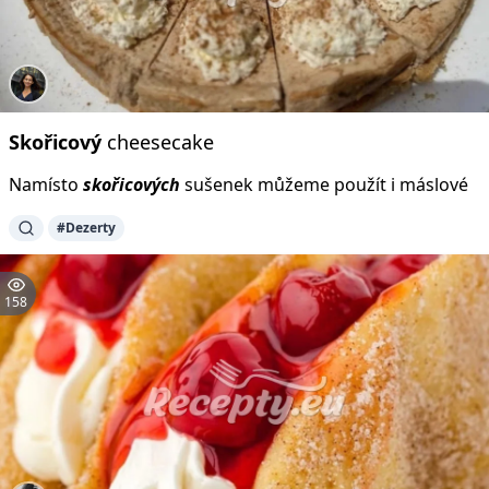
Skořicový
cheesecake
Namísto
skořicových
sušenek můžeme použít i máslové
#Dezerty
158