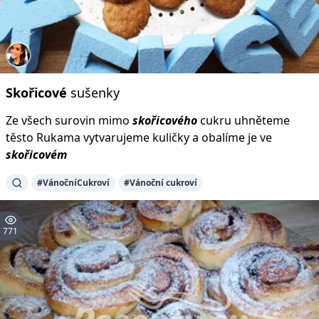
Skořicové
sušenky
Ze všech surovin mimo
skořicového
cukru uhněteme
těsto Rukama vytvarujeme kuličky a obalíme je ve
skořicovém
#VánočníCukroví
#Vánoční cukroví
771