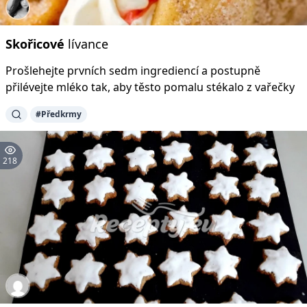
Skořicové
lívance
Prošlehejte prvních sedm ingrediencí a postupně
přilévejte mléko tak, aby těsto pomalu stékalo z vařečky
#Předkrmy
218