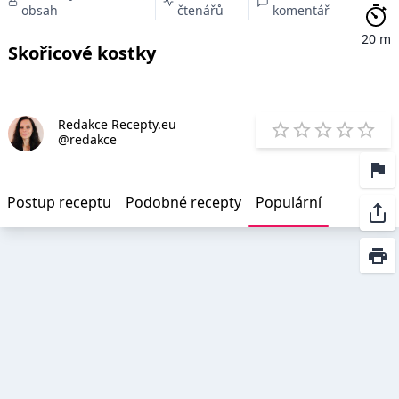
obsah
čtenářů
komentář
20 m
Skořicové kostky
Redakce Recepty.eu
E
@redakce
1 Star
2 Stars
3 Stars
4 Star
5 St
Postup receptu
Podobné recepty
Populární