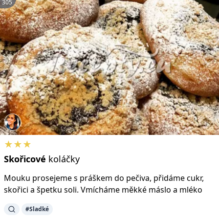
305
★★★
Skořicové
koláčky
Mouku prosejeme s práškem do pečiva, přidáme cukr,
skořici a špetku soli. Vmícháme měkké máslo a mléko
#Sladké