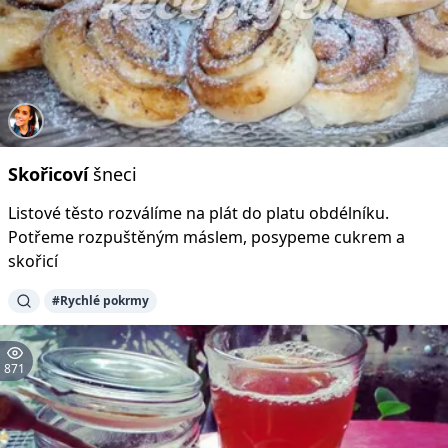
Skořicoví
šneci
Listové těsto rozválíme na plát do platu obdélníku.
Potřeme rozpuštěným máslem, posypeme cukrem a
skořicí
#Rychlé pokrmy
871