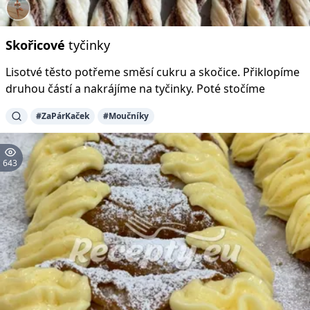
Skořicové
tyčinky
Lisotvé těsto potřeme směsí cukru a skočice. Přiklopíme
druhou částí a nakrájíme na tyčinky. Poté stočíme
#ZaPárKaček
#Moučníky
643