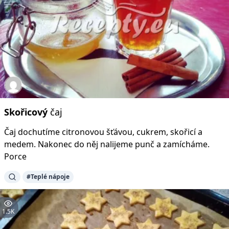
Skořicový
čaj
Čaj dochutíme citronovou šťávou, cukrem, skořicí a
medem. Nakonec do něj nalijeme punč a zamícháme.
Porce
#Teplé nápoje
1.5K