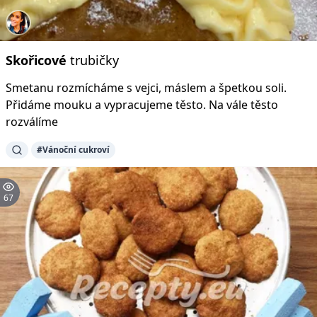
Skořicové
trubičky
Smetanu rozmícháme s vejci, máslem a špetkou soli.
Přidáme mouku a vypracujeme těsto. Na vále těsto
rozválíme
#Vánoční cukroví
67