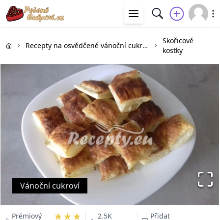
Skořicové
Recepty na osvědčené vánoční cukroví
kostky
Vánoční cukroví
★★★
Prémiový
2.5K
Přidat