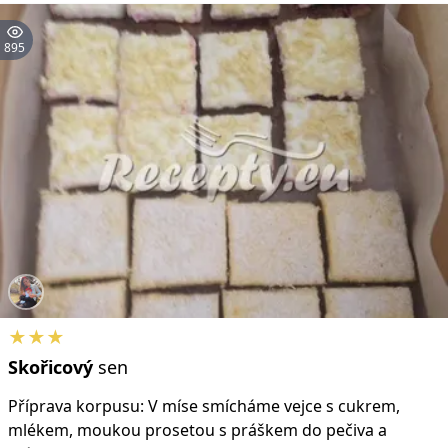
895
★★★
Skořicový
sen
Příprava korpusu: V míse smícháme vejce s cukrem,
mlékem, moukou prosetou s práškem do pečiva a