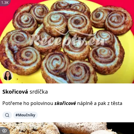
1.3K
Skořicová
srdíčka
Potřeme ho polovinou
skořicové
náplně a pak z těsta
#Moučníky