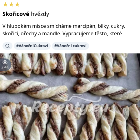
★★★
Skořicové
hvězdy
V hlubokém misce smícháme marcipán, bílky, cukry,
skořici, ořechy a mandle. Vypracujeme těsto, které
#VánočníCukroví
#Vánoční cukroví
2.4K