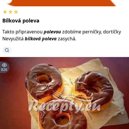
★★★
Bílková
poleva
Takto připravenou
polevou
zdobíme perníčky, dortíčky
Nevyužitá
bílková
poleva
zasychá.
826