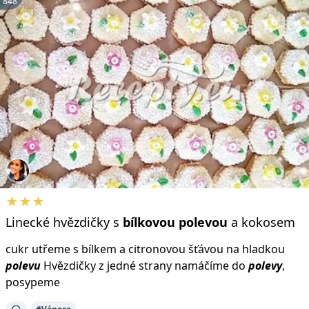
848
★★★
Linecké hvězdičky s
bílkovou
polevou
a kokosem
cukr utřeme s bílkem a citronovou šťávou na hladkou
polevu
Hvězdičky z jedné strany namáčíme do
polevy
,
posypeme