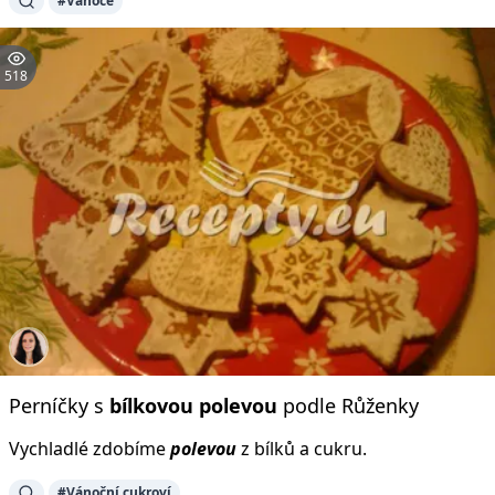
#Vánoce
518
Perníčky s
bílkovou
polevou
podle Růženky
Vychladlé zdobíme
polevou
z bílků a cukru.
#Vánoční cukroví