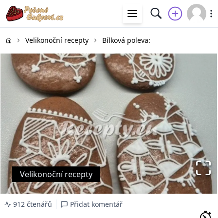
Velikonoční recepty
Bílková poleva:
Velikonoční recepty
912 čtenářů
Přidat komentář