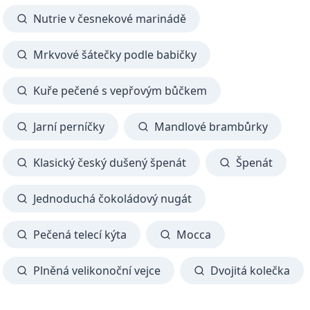
Nutrie v česnekové marinádě
Mrkvové šátečky podle babičky
Kuře pečené s vepřovým bůčkem
Jarní perníčky
Mandlové brambůrky
Klasický český dušený špenát
Špenát
Jednoduchá čokoládový nugát
Pečená telecí kýta
Mocca
Plněná velikonoční vejce
Dvojitá kolečka