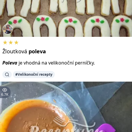
★★★
Žloutková
poleva
Poleva
je vhodná na velikonoční perníčky.
#Velikonoční recepty
6.7K