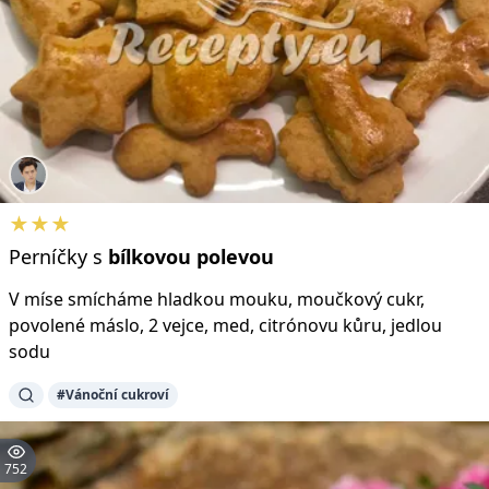
★★★
Perníčky s
bílkovou
polevou
V míse smícháme hladkou mouku, moučkový cukr,
povolené máslo, 2 vejce, med, citrónovu kůru, jedlou
sodu
#Vánoční cukroví
752