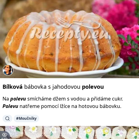
Bílková
bábovka s jahodovou
polevou
Na
polevu
smícháme džem s vodou a přidáme cukr.
Polevu
natřeme pomocí lžíce na hotovou bábovku.
#Moučníky