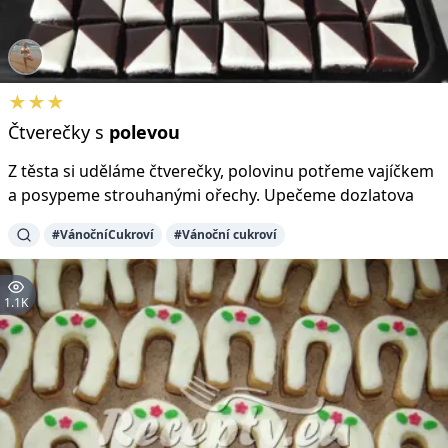
★★★
Čtverečky s
polevou
Z těsta si uděláme čtverečky, polovinu potřeme vajíčkem
a posypeme strouhanými ořechy. Upečeme dozlatova
#VánočníCukroví
#Vánoční cukroví
1.1K