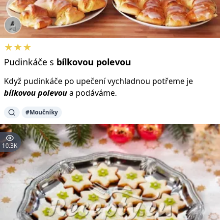
★★★
Pudinkáče s
bílkovou
polevou
Když pudinkáče po upečení vychladnou potřeme je
bílkovou
polevou
a podáváme.
#Moučníky
10.3K