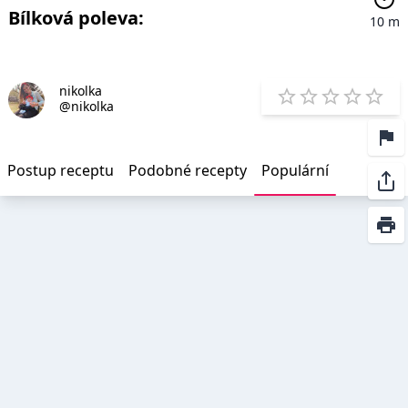
Bílková poleva:
10 m
nikolka
E
@nikolka
1 Star
2 Stars
3 Stars
4 Star
5 St
Postup receptu
Podobné recepty
Populární