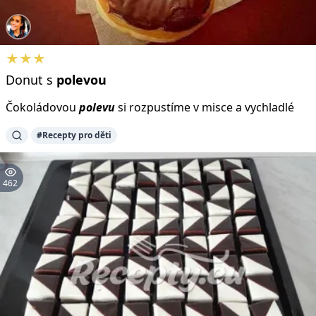
★★★
Donut s
polevou
Čokoládovou
polevu
si rozpustíme v misce a vychladlé
#Recepty pro děti
462