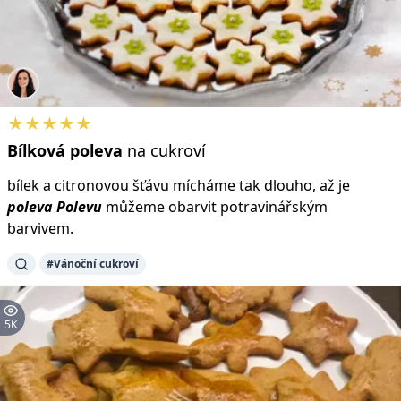
★★★★★
Bílková
poleva
na cukroví
bílek a citronovou šťávu mícháme tak dlouho, až je
poleva
Polevu
můžeme obarvit potravinářským
barvivem.
#Vánoční cukroví
5K