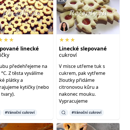
6.3K
★★★
★★★
epované
linecké
Linecké
slepované
ičky
cukroví
ubu předehřejeme na
V misce utřeme tuk s
 °C. Z těsta vyválíme
cukrem, pak vytřeme
ké plátky a
žloutky přidáme
rajujeme kytičky (nebo
citronovou kůru a
 tvary).
nakonec mouku.
Vypracujeme
#Vánoční cukroví
#Vánoční cukroví