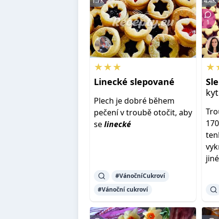
1.7K
4.4K
1
★★★
★
Linecké
slepované
Sl
kyt
Plech je dobré během
Tro
pečení v troubě otočit, aby
170
se
linecké
ten
vyk
jiné
#VánočníCukroví
#Vánoční cukroví