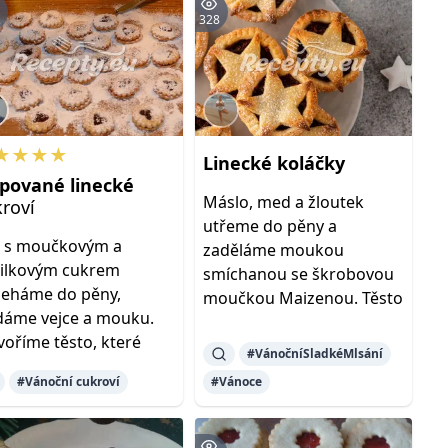
K
328
★★★★
Linecké
koláčky
epované
linecké
Máslo, med a žloutek
roví
utřeme do pěny a
 s moučkovým a
zaděláme moukou
ilkovým cukrem
smíchanou se škrobovou
leháme do pěny,
moučkou Maizenou. Těsto
dáme vejce a mouku.
voříme těsto, které
#VánočníSladkéMlsání
#Vánoční cukroví
#Vánoce