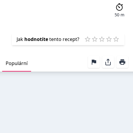
50 m
Emp
Jak
hodnotíte
tento recept?
1 Star
2 Stars
3 Stars
4 Stars
5 Star
Populární