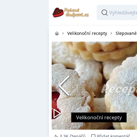
Velikonoční recepty
Slepované 
Velikonoční recepty
3.3K čtenářů
Přidat komentář