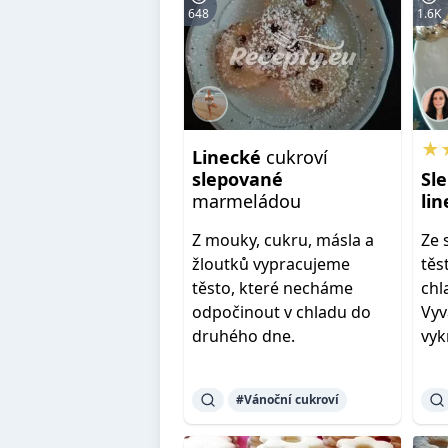
648
1.6K
★
Linecké
cukroví
slepované
Sl
marmeládou
li
Z mouky, cukru, másla a
Ze 
žloutků vypracujeme
těs
těsto, které necháme
chl
odpočinout v chladu do
Vyv
druhého dne.
vyk
#Vánoční cukroví