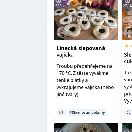
338
27.1
★
Linecká
slepovaná
vajíčka
Sl
cuk
Troubu předehřejeme na
Tuk
170 °C. Z těsta vyválíme
van
tenké plátky a
vyš
vykrajujeme vajíčka (nebo
při
jiné tvary).
Vyt
#Slavnostní pokrmy