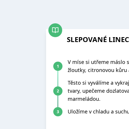
SLEPOVANÉ LINE
V míse si utřeme máslo 
žloutky, citronovou kůr
Těsto si vyválíme a vykr
tvary, upečeme dozlatov
marmeládou.
Uložíme v chladu a suchu