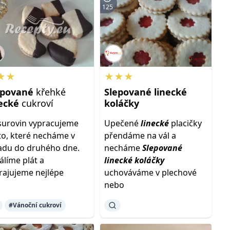
125
★★
★★★
epované
křehké
Slepované
linecké
necké
cukroví
koláčky
surovin vypracujeme
Upečené
linecké
placičky
to, které necháme v
přendáme na vál a
adu do druhého dne.
necháme
Slepované
álíme plát a
linecké
koláčky
rajujeme nejlépe
uchováváme v plechové
nebo
#Vánoční cukroví