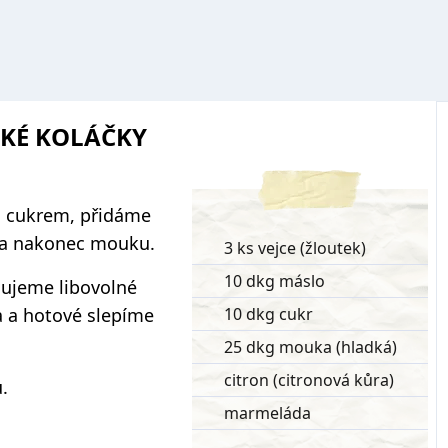
CKÉ KOLÁČKY
s cukrem, přidáme
u a nakonec mouku.
3 ks vejce (žloutek)
10 dkg máslo
ajujeme libovolné
a a hotové slepíme
10 dkg cukr
25 dkg mouka (hladká)
citron (citronová kůra)
.
marmeláda