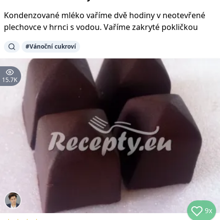
Kondenzované mléko vaříme dvě hodiny v neotevřené
plechovce v hrnci s vodou. Vaříme zakryté pokličkou
#
Vánoční cukroví
15.7K
9x