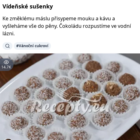
Vídeňské sušenky
Ke změklému máslu přisypeme mouku a kávu a
vyšleháme vše do pěny. Čokoládu rozpustíme ve vodní
lázni.
#
Vánoční cukroví
14.7K