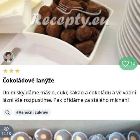
1x
★
★
★
Čokoládové lanýže
Do misky dáme máslo, cukr, kakao a čokoládu a ve vodní
lázni vše rozpustíme. Pak přidáme za stálého míchání
#
Vánoční cukroví
14.1K