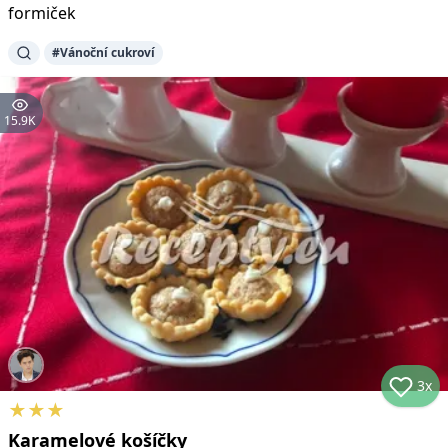
formiček
#
Vánoční cukroví
15.9K
3x
★
★
★
Karamelové košíčky