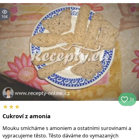
16K
3x
★
★
★
Cukroví z amonia
Mouku smícháme s amoniem a ostatními surovinami a
vypracujeme těsto. Těsto dáváme do vymazaných