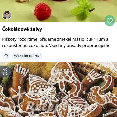
Čokoládové želvy
Piškoty rozdrtíme, přidáme změklé máslo, cukr, rum a
rozpuštěnou čokoládu. Všechny přísady propracujeme
#
Vánoční cukroví
16.5K