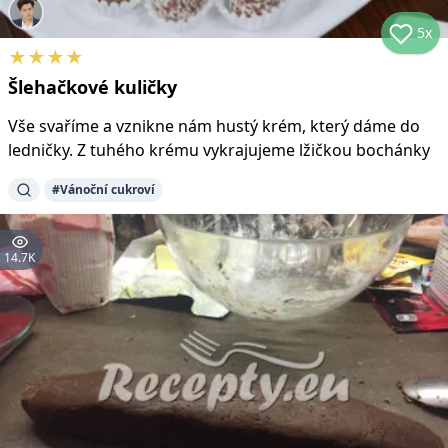
5x
★
★
★
★
Šlehačkové kuličky
Vše svaříme a vznikne nám hustý krém, který dáme do
ledničky. Z tuhého krému vykrajujeme lžičkou bochánky
#
Vánoční cukroví
14.7K