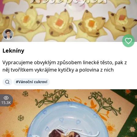
Lekníny
Vypracujeme obvyklým způsobem linecké těsto, pak z
něj tvořítkem vykrájíme kytičky a polovina z nich
#
Vánoční cukroví
15.3K