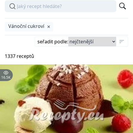
Vánoční cukroví
seřadit podle
:
1337
receptů
16.5K