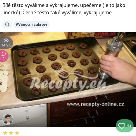
Bílé těsto vyválíme a vykrajujeme, upečeme (je to jako
linecké). Černé těsto také vyválíme, vykrajujeme
#
Vánoční cukroví
14.9K
1
4x
★
★
★