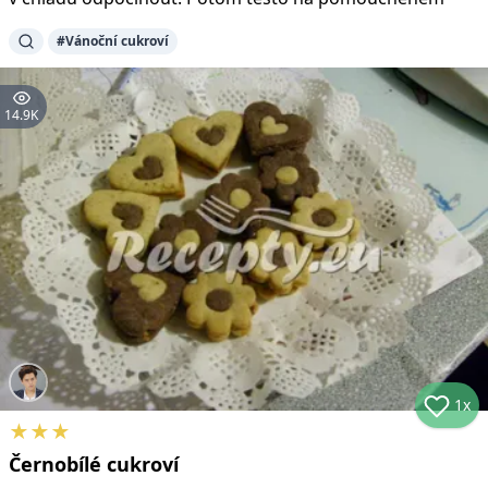
#
Vánoční cukroví
14.9K
1x
★
★
★
Černobílé cukroví