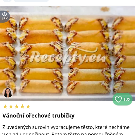
15K
10x
★
★
★
★
★
Vánoční ořechové trubičky
Z uvedených surovin vypracujeme těsto, které necháme
v chladu odpočinout. Potom těsto na pomoučněném