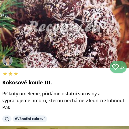
2x
★
★
★
Kokosové koule III.
Piškoty umeleme, přidáme ostatní suroviny a
vypracujeme hmotu, kterou necháme v lednici ztuhnout.
Pak
#
Vánoční cukroví