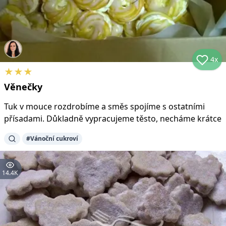
4x
★
★
★
Věnečky
Tuk v mouce rozdrobíme a směs spojíme s ostatními
přísadami. Důkladně vypracujeme těsto, necháme krátce
#
Vánoční cukroví
14.4K