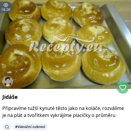
16.2K
Jidáše
Připravíme tužší kynuté těsto jako na koláče, rozválíme
je na plát a tvořítkem vykrájíme placičky o průměru
#
Vánoční cukroví