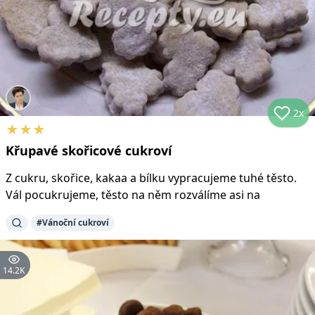
2x
★
★
★
Křupavé skořicové cukroví
Z cukru, skořice, kakaa a bílku vypracujeme tuhé těsto.
Vál pocukrujeme, těsto na něm rozválíme asi na
#
Vánoční cukroví
14.2K