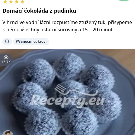
★
★
★
★
Domácí čokoláda z pudinku
V hrnci ve vodní lázni rozpustíme ztužený tuk, přisypeme
k němu všechny ostatní suroviny a 15 – 20 minut
#
Vánoční cukroví
15.7K