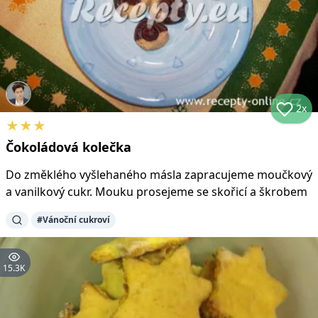
2x
★
★
★
Čokoládová kolečka
Do změklého vyšlehaného másla zapracujeme moučkový
a vanilkový cukr. Mouku prosejeme se skořicí a škrobem
#
Vánoční cukroví
15.3K