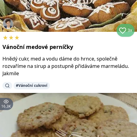
3x
★
★
★
Vánoční medové perníčky
Hnědý cukr, med a vodu dáme do hrnce, společně
rozvaříme na sirup a postupně přidáváme marmeládu.
Jakmile
#
Vánoční cukroví
16.3K