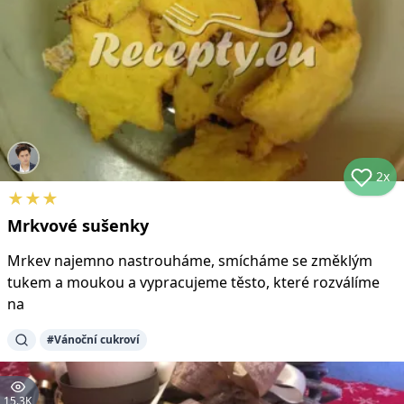
2x
★
★
★
Mrkvové sušenky
Mrkev najemno nastrouháme, smícháme se změklým
tukem a moukou a vypracujeme těsto, které rozválíme
na
#
Vánoční cukroví
15.3K