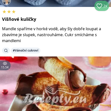
2x
★
★
★
Višňové kuličky
Mandle spaříme v horké vodě, aby šly dobře loupat a
zbavíme je slupek, nastrouháme. Cukr smícháme s
mandlemi
#
Vánoční cukroví
15.5K