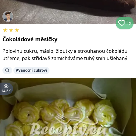
1x
★
★
★
Čokoládové měsíčky
Polovinu cukru, máslo, žloutky a strouhanou čokoládu
utřeme, pak střídavě zamícháváme tuhý sníh ušlehaný
#
Vánoční cukroví
14.6K