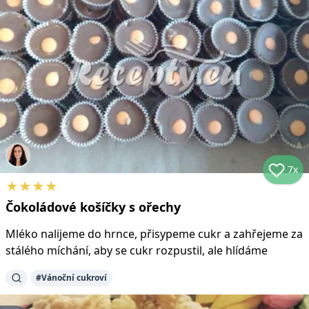
7x
★
★
★
★
Čokoládové košíčky s ořechy
Mléko nalijeme do hrnce, přisypeme cukr a zahřejeme za
stálého míchání, aby se cukr rozpustil, ale hlídáme
#
Vánoční cukroví