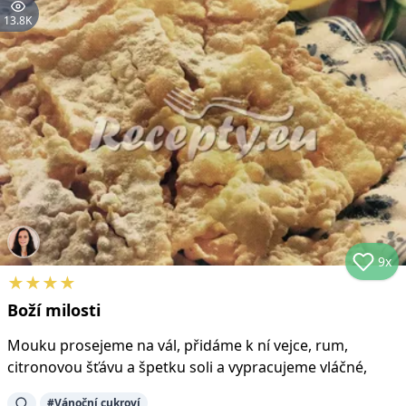
13.8K
9x
★
★
★
★
Boží milosti
Mouku prosejeme na vál, přidáme k ní vejce, rum,
citronovou šťávu a špetku soli a vypracujeme vláčné,
#
Vánoční cukroví