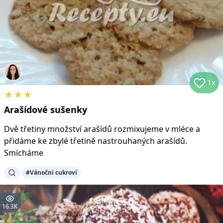
1x
★
★
★
Arašídové sušenky
Dvě třetiny množství arašídů rozmixujeme v mléce a
přidáme ke zbylé třetině nastrouhaných arašídů.
Smícháme
#
Vánoční cukroví
16.3K