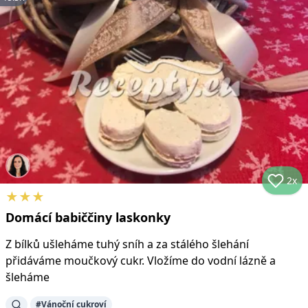
2x
★
★
★
Domácí babiččiny laskonky
Z bílků ušleháme tuhý sníh a za stálého šlehání
přidáváme moučkový cukr. Vložíme do vodní lázně a
šleháme
#
Vánoční cukroví