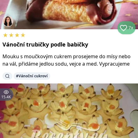
7x
★
★
★
★
Vánoční trubičky podle babičky
Mouku s moučkovým cukrem prosejeme do mísy nebo
na vál, přidáme jedlou sodu, vejce a med. Vypracujeme
#
Vánoční cukroví
15.4K