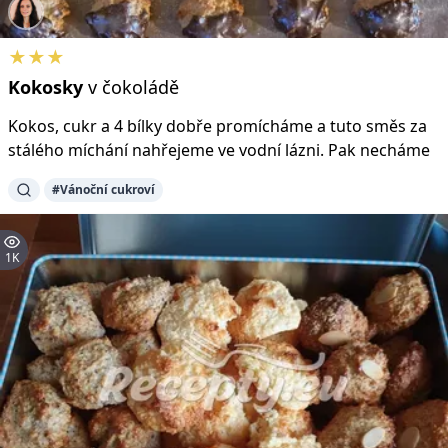
★★★
Kokosky
v čokoládě
Kokos, cukr a 4 bílky dobře promícháme a tuto směs za
stálého míchání nahřejeme ve vodní lázni. Pak necháme
#Vánoční cukroví
1K