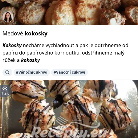
Medové
kokosky
Kokosky
necháme vychladnout a pak je odtrhneme od
papíru do papírového kornoutku, odstřihneme malý
růžek a
kokosky
#VánočníCukroví
#Vánoční cukroví
1.2K