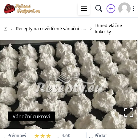
Ihned vláčné
Recepty na osvědčené vánoční cukroví
kokosky
Vánoční cukroví
★★★
Prémiový
4.6K
Přidat