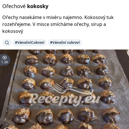
Ořechové
kokosky
Ořechy nasekáme v mixéru najemno. Kokosový tuk
rozehřejeme. V misce smícháme ořechy, sirup a
kokosový
#VánočníCukroví
#Vánoční cukroví
1.3K