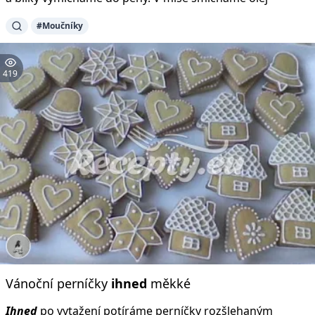
#Moučníky
419
Vánoční perníčky
ihned
měkké
Ihned
po vytažení potíráme perníčky rozšlehaným