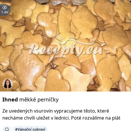
1.4K
Ihned
měkké perníčky
Ze uvedených vsurovin vypracujeme těsto, které
necháme chvíli uležet v lednici. Poté rozválíme na plát
#Vánoční cukroví