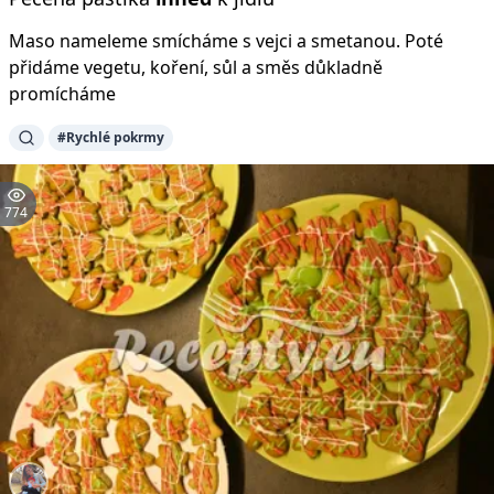
Maso nameleme smícháme s vejci a smetanou. Poté
přidáme vegetu, koření, sůl a směs důkladně
promícháme
#Rychlé pokrmy
774