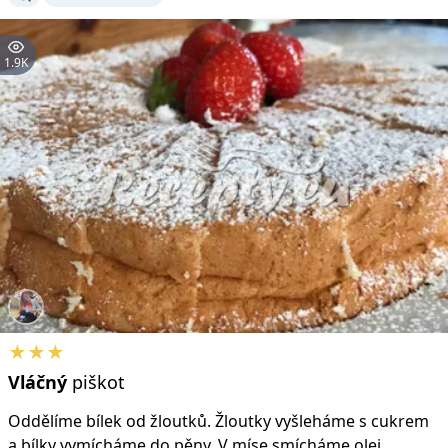
1.9K
★★★
Vláčný
piškot
Oddělíme bílek od žloutků. Žloutky vyšleháme s cukrem
a bílky vymícháme do pěny. V míse smícháme olej