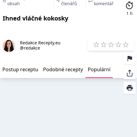
obsah
čtenářů
komentář
1 h
Ihned vláčné kokosky
Redakce Recepty.eu
E
@redakce
1 Star
2 Stars
3 Stars
4 Star
5 St
Postup receptu
Podobné recepty
Populární