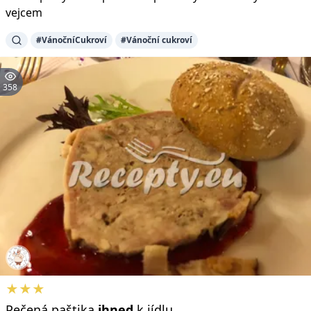
vejcem
#VánočníCukroví
#Vánoční cukroví
358
★★★
Pečená paštika
ihned
k jídlu