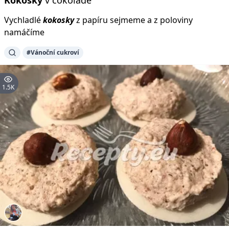
Kokosky
v čokoládě
Vychladlé
kokosky
z papíru sejmeme a z poloviny
namáčíme
#Vánoční cukroví
1.5K