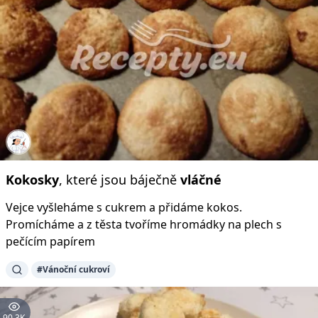
Kokosky
, které jsou báječně
vláčné
Vejce vyšleháme s cukrem a přidáme kokos.
Promícháme a z těsta tvoříme hromádky na plech s
pečícím papírem
#Vánoční cukroví
90.3K