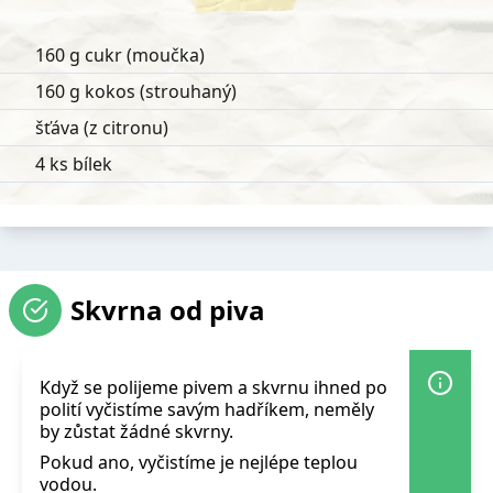
160 g cukr (moučka)
160 g kokos (strouhaný)
šťáva (z citronu)
4 ks bílek
Skvrna od piva
Když se polijeme pivem a skvrnu ihned po
polití vyčistíme savým hadříkem, neměly
by zůstat žádné skvrny.
Pokud ano, vyčistíme je nejlépe teplou
vodou.