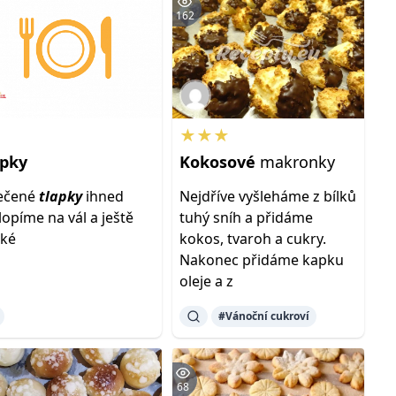
162
★★★
apky
Kokosové
makronky
ečené
tlapky
ihned
Nejdříve vyšleháme z bílků
lopíme na vál a ještě
tuhý sníh a přidáme
rké
kokos, tvaroh a cukry.
Nakonec přidáme kapku
oleje a z
#Vánoční cukroví
68