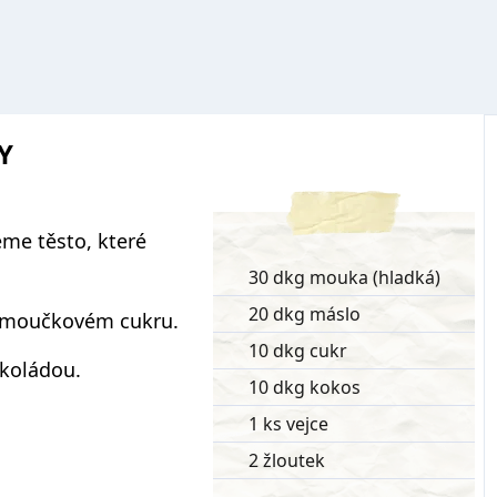
Y
eme těsto, které
30 dkg mouka (hladká)
20 dkg máslo
v moučkovém cukru.
10 dkg cukr
koládou.
10 dkg kokos
1 ks vejce
2 žloutek