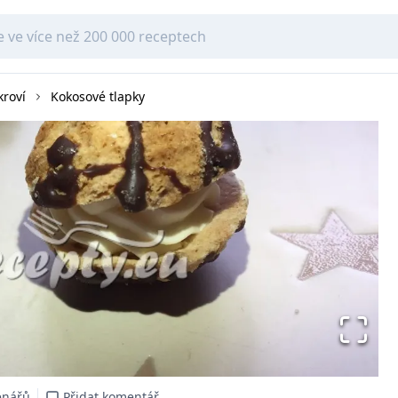
kroví
Kokosové tlapky
enářů
Přidat komentář