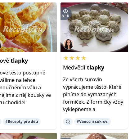
8.1K
★★★★
rové
tlapky
Medvědí
tlapky
tové těsto postupně
Ze všech surovin
válíme na lehce
vypracujeme těsto, které
oučněním válu a
plníme do vymazaných
rájíme z něj kousky ve
formiček. Z formičky vždy
ru chodidel
vyklepneme a
#Recepty pro děti
#Vánoční cukroví