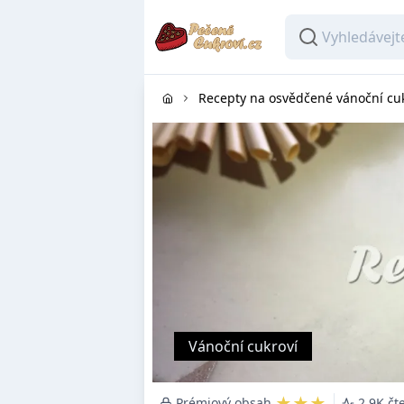
Recepty na osvědčené vánoční cu
Vánoční cukroví
★★★
Prémiový obsah
2.9K čt