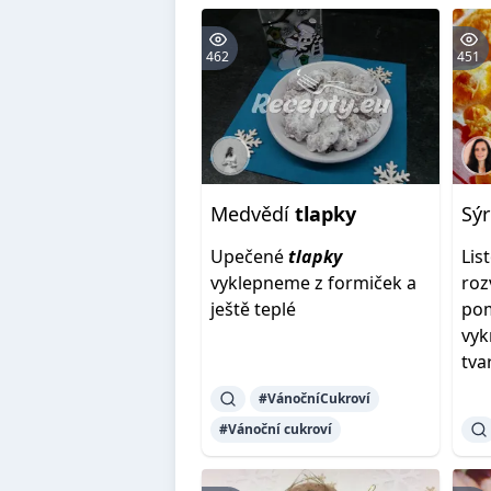
462
451
Medvědí
tlapky
Sý
Upečené
tlapky
Lis
vyklepneme z formiček a
roz
ještě teplé
pom
vyk
tva
#VánočníCukroví
#Vánoční cukroví