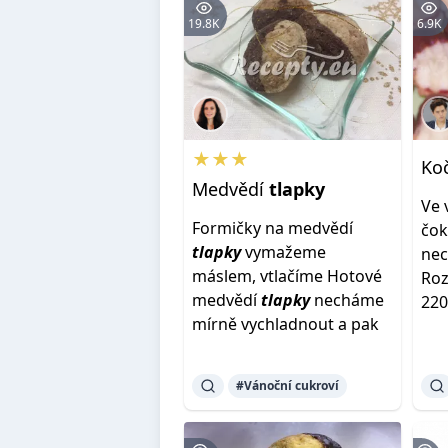
19.8K
6.9K
★★★
Ko
Medvědí
tlapky
Ve 
Formičky na medvědí
čok
tlapky
vymažeme
nec
máslem, vtlačíme Hotové
Roz
medvědí
tlapky
necháme
220
mírně vychladnout a pak
#Vánoční cukroví