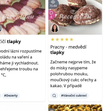
70.8K
4
★★★★★
čičí
tlapky
Pracny - medvědí
vodní lázni rozpustíme
tlapky
oládu na vaření a
Začneme nejprve tím, že
háme ji vychladnout.
do misky nasypeme
ehřejeme troubu na
polohrubou mouku,
 °C,
moučkový cukr, ořechy a
kakao. V případě
#Dezerty
#Vánoční cukroví