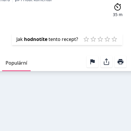
35 m
Emp
Jak
hodnotíte
tento recept?
1 Star
2 Stars
3 Stars
4 Stars
5 Star
Populární