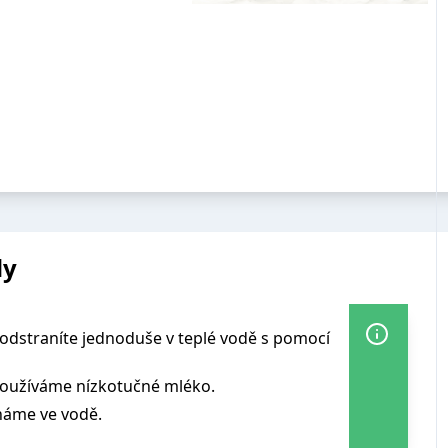
dy
odstraníte jednoduše v teplé vodě s pomocí
používáme nízkotučné mléko.
háme ve vodě.