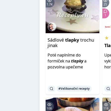
1.7K
25
1
★
Sádlové
tlapky
trochu
jinak
Tl
Poté naplníme do
Up
formiček na
tlapky
a
vyk
pozvolna upečeme
ho
#Velikonoční recepty
108
118