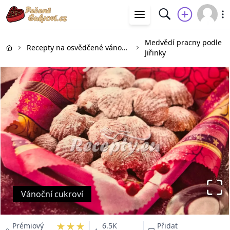
Medvědí pracny podle
Recepty na osvědčené vánoční cukroví
Jiřinky
Vánoční cukroví
★★★
Prémiový
6.5K
Přidat