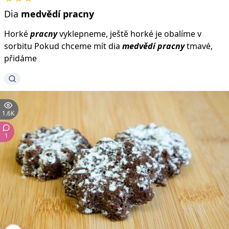
Dia
medvědí
pracny
Horké
pracny
vyklepneme, ještě horké je obalíme v
sorbitu Pokud chceme mít dia
medvědí
pracny
tmavé,
přidáme
1.6K
1