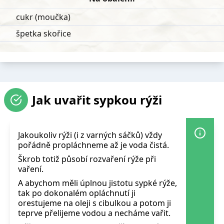
cukr (moučka)
špetka skořice
Jak uvařit sypkou rýži
Jakoukoliv rýži (i z varných sáčků) vždy
pořádně propláchneme až je voda čistá.
Škrob totiž působí rozvaření rýže při
vaření.
A abychom měli úplnou jistotu sypké rýže,
tak po dokonalém opláchnutí ji
orestujeme na oleji s cibulkou a potom ji
teprve přelijeme vodou a necháme vařit.