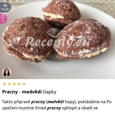
70.8K
4
★★★★★
Pracny
-
medvědí
tlapky
Takto připravé
pracny
(
medvědí
tlapy), pokládáme na Po
upečení musíme ihned
pracny
vyklopit a obalit ve