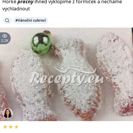
Horké
pracny
ihned vyklopíme z formiček a necháme
vychladnout
#Vánoční cukroví
2.2K
★★★