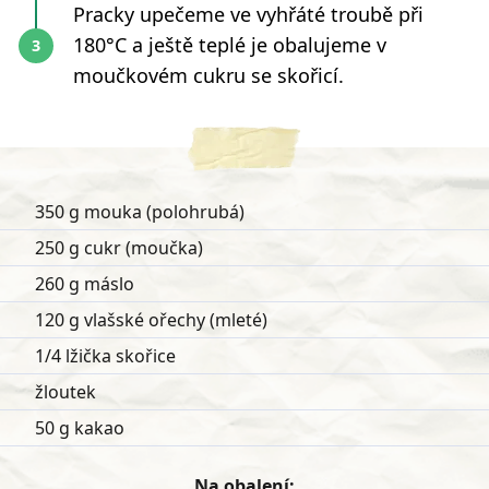
Pracky upečeme ve vyhřáté troubě při
180°C a ještě teplé je obalujeme v
moučkovém cukru se skořicí.
350 g mouka (polohrubá)
250 g cukr (moučka)
260 g máslo
120 g vlašské ořechy (mleté)
1/4 lžička skořice
žloutek
50 g kakao
Na obalení: