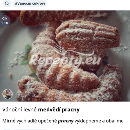
#Vánoční cukroví
1.1K
Vánoční levné
medvědí
pracny
Mírně vychladlé upečené
pracny
vyklepneme a obalíme