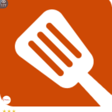
177
★★★