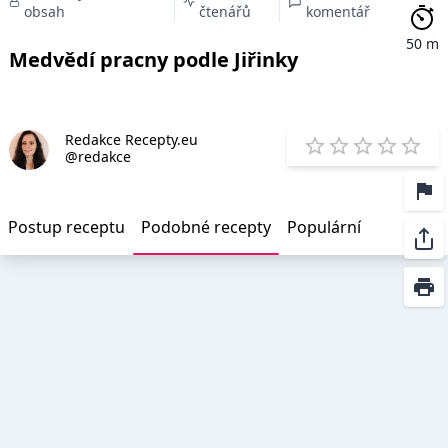
obsah
čtenářů
komentář
50 m
Medvědí pracny podle Jiřinky
Redakce Recepty.eu
E
@redakce
1 Star
2 Stars
3 Stars
4 Star
5 St
Postup receptu
Podobné recepty
Populární