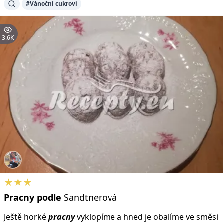
#Vánoční cukroví
3.6K
★★★
Pracny
podle
Sandtnerová
Ještě horké
pracny
vyklopíme a hned je obalíme ve směsi