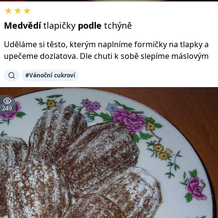
★★★
Medvědí
tlapičky
podle
tchýně
Uděláme si těsto, kterým naplníme formičky na tlapky a
upečeme dozlatova. Dle chuti k sobě slepíme máslovým
#Vánoční cukroví
249