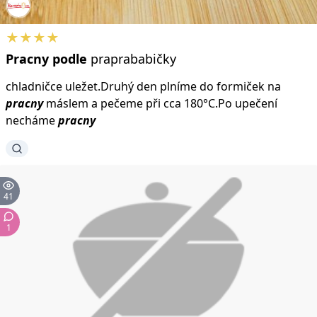
★★★★
Pracny
podle
praprababičky
chladničce uležet.Druhý den plníme do formiček na
pracny
máslem a pečeme při cca 180°C.Po upečení
necháme
pracny
41
1