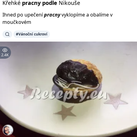
Křehké
pracny
podle
Nikouše
Ihned po upečení
pracny
vyklopíme a obalíme v
moučkovém
#Vánoční cukroví
2.4K