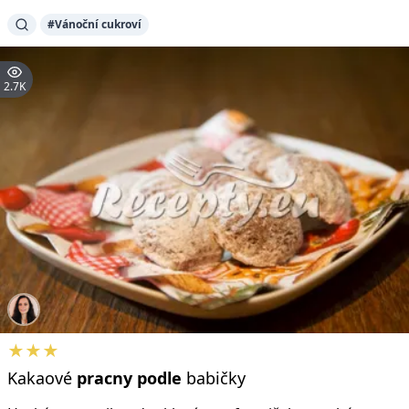
#Vánoční cukroví
2.7K
★★★
Kakaové
pracny
podle
babičky