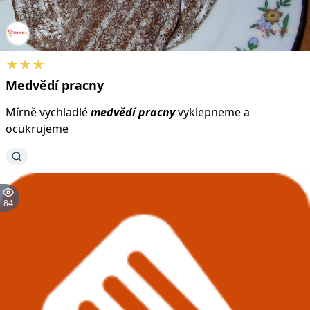
★★★
Medvědí
pracny
Mírně vychladlé
medvědí
pracny
vyklepneme a
ocukrujeme
84