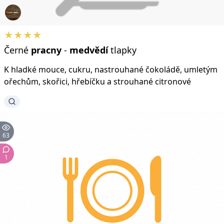
★★★★
Černé
pracny
-
medvědí
tlapky
K hladké mouce, cukru, nastrouhané čokoládě, umletým
ořechům, skořici, hřebíčku a strouhané citronové
63
1