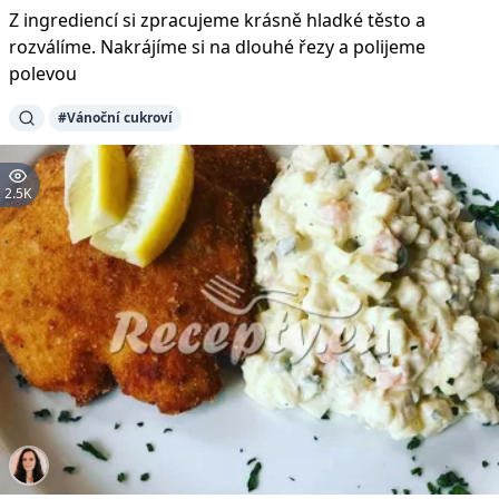
Z ingrediencí si zpracujeme krásně hladké těsto a
rozválíme. Nakrájíme si na dlouhé řezy a polijeme
polevou
#Vánoční cukroví
2.5K