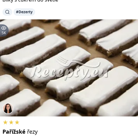
#Dezerty
5K
★★★
Pařížské
řezy