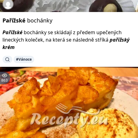
Pařížské
bochánky
Pařížské
bochánky se skládají z předem upečených
lineckých koleček, na která se následně stříká
pařížský
krém
#Vánoce
863