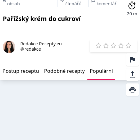
obsah
čtenářů
komentář
20 m
Pařížský krém do cukroví
Redakce Recepty.eu
E
@redakce
1 Star
2 Stars
3 Stars
4 Star
5 St
Postup receptu
Podobné recepty
Populární