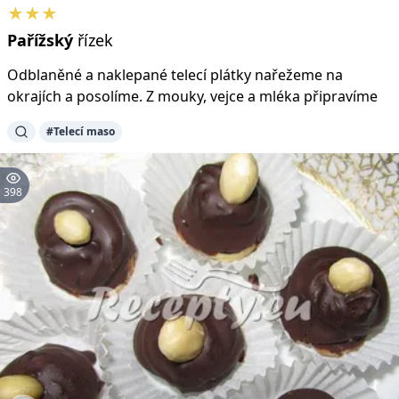
★★★
Pařížský
řízek
Odblaněné a naklepané telecí plátky nařežeme na
okrajích a posolíme. Z mouky, vejce a mléka připravíme
#Telecí maso
398