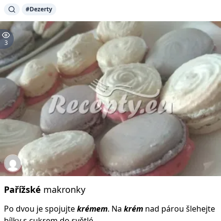
#Dezerty
3
Pařížské
makronky
Po dvou je spojujte
krémem
. Na
krém
nad párou šlehejte
bílky s cukrem do světlé