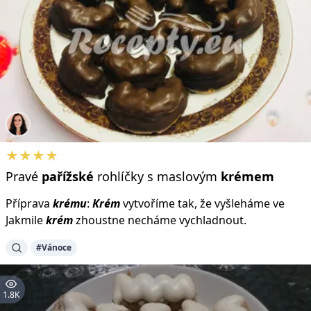
★★★★
Pravé
pařížské
rohlíčky s maslovým
krémem
Příprava
krému
:
Krém
vytvoříme tak, že vyšleháme ve
Jakmile
krém
zhoustne necháme vychladnout.
#Vánoce
1.8K