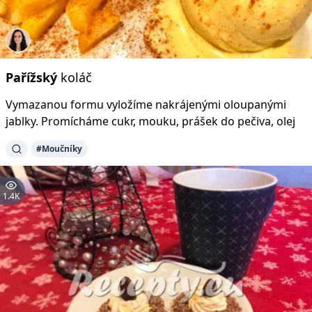
Pařížský
koláč
Vymazanou formu vyložíme nakrájenými oloupanými
jablky. Promícháme cukr, mouku, prášek do pečiva, olej
#Moučníky
1.4K