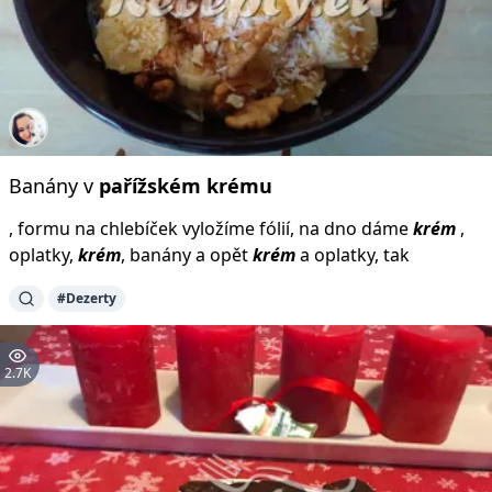
Banány v
pařížském
krému
, formu na chlebíček vyložíme fólií, na dno dáme
krém
,
oplatky,
krém
, banány a opět
krém
a oplatky, tak
#Dezerty
2.7K