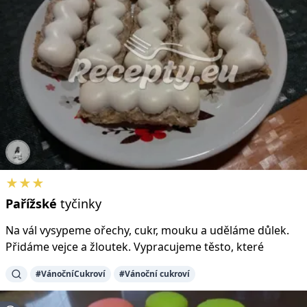
★★★
Pařížské
tyčinky
Na vál vysypeme ořechy, cukr, mouku a uděláme důlek.
Přidáme vejce a žloutek. Vypracujeme těsto, které
#VánočníCukroví
#Vánoční cukroví