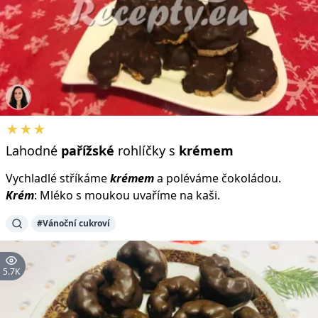
★★★
Lahodné
pařížské
rohlíčky s
krémem
Vychladlé stříkáme
krémem
a poléváme čokoládou.
Krém
: Mléko s moukou uvaříme na kaši.
#Vánoční cukroví
5.7K