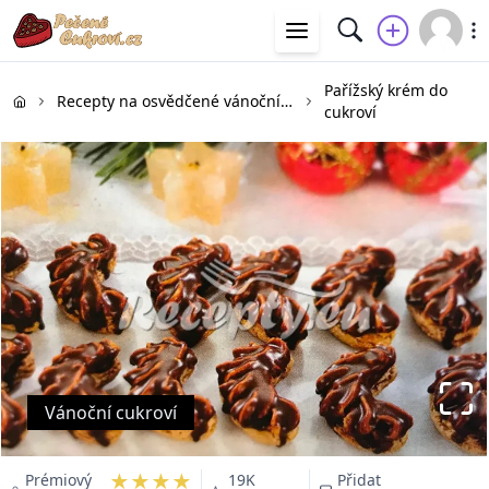
Pařížský krém do
Recepty na osvědčené vánoční cukroví
cukroví
Vánoční cukroví
★★★★
Prémiový
19K
Přidat