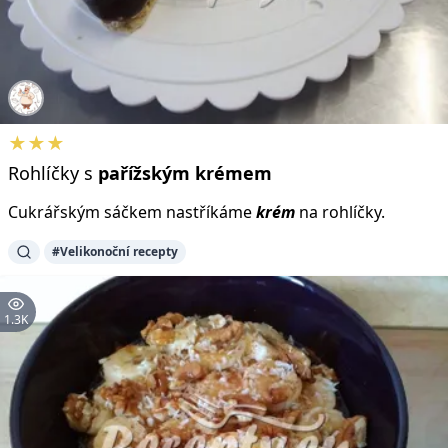
★★★
Rohlíčky s
pařížským
krémem
Cukrářským sáčkem nastříkáme
krém
na rohlíčky.
#Velikonoční recepty
1.3K