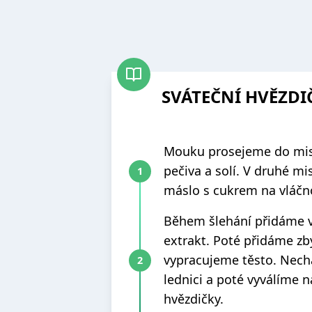
SVÁTEČNÍ HVĚZDI
Mouku prosejeme do mis
pečiva a solí. V druhé 
máslo s cukrem na vláč
Během šlehání přidáme v
extrakt. Poté přidáme zb
vypracujeme těsto. Nech
lednici a poté vyválíme n
hvězdičky.