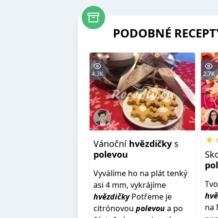
PODOBNÉ RECEPT
4.3K
2.7K
★
Vánoční
hvězdičky
s
polevou
Sk
po
Vyválíme ho na plát tenký
Tvo
asi 4 mm, vykrájíme
hvě
hvězdičky
Potřeme je
na
citrónovou
polevou
a po