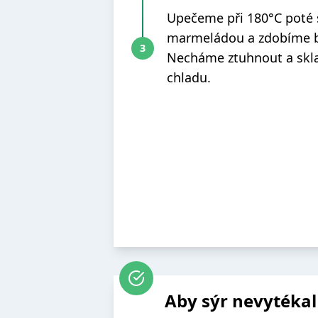
Upečeme při 180°C poté
marmeládou a zdobíme b
Necháme ztuhnout a skl
chladu.
Aby sýr nevytékal