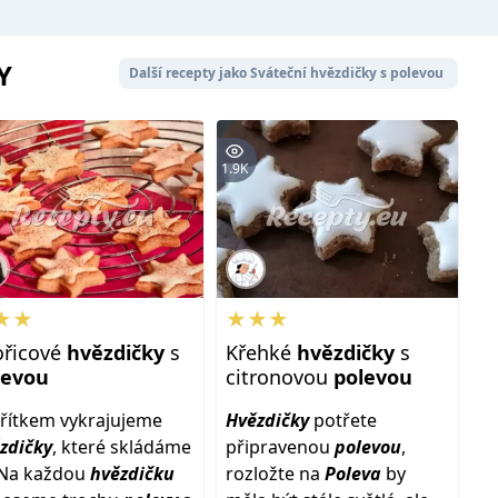
Y
Další recepty jako Sváteční hvězdičky s polevou
1.9K
★★
★★★
ořicové
hvězdičky
s
Křehké
hvězdičky
s
levou
citronovou
polevou
řítkem vykrajujeme
Hvězdičky
potřete
zdičky
, které skládáme
připravenou
polevou
,
 Na každou
hvězdičku
rozložte na
Poleva
by