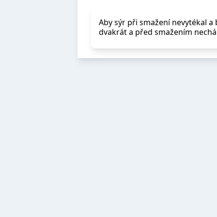
Aby sýr při smažení nevytékal a
dvakrát a před smažením nechám