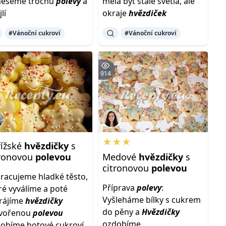
neseme trochu
polevy
a
měla být stále světlá, ale
lí
okraje
hvězdiček
#Vánoční cukroví
#Vánoční cukroví
914
★★★
řížské
hvězdičky
s
tronovou
polevou
Medové
hvězdičky
s
citronovou
polevou
racujeme hladké těsto,
Příprava
polevy
:
ré vyválíme a poté
Vyšleháme bílky s cukrem
rájíme
hvězdičky
do pěny a
Hvězdičky
tvořenou
polevou
ozdobíme.
obíme hotové cukroví