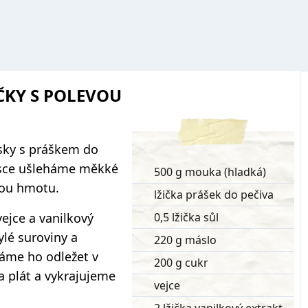
ČKY S POLEVOU
ky s práškem do
misce ušleháme měkké
500 g mouka (hladká)
nou hmotu.
lžička prášek do pečiva
ejce a vanilkový
0,5 lžička sůl
ylé suroviny a
220 g máslo
áme ho odležet v
200 g cukr
a plát a vykrajujeme
vejce