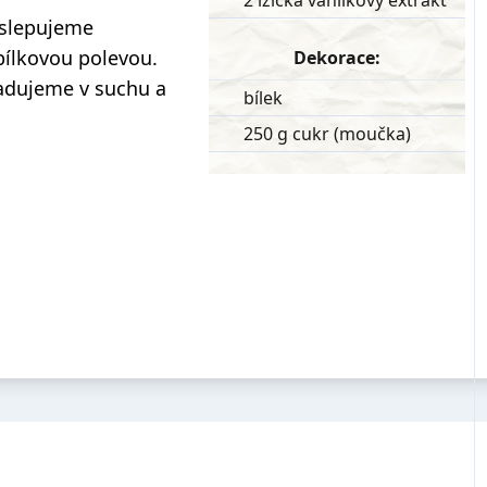
2 lžička vanilkový extrakt
 slepujeme
ílkovou polevou.
Dekorace:
adujeme v suchu a
bílek
250 g cukr (moučka)