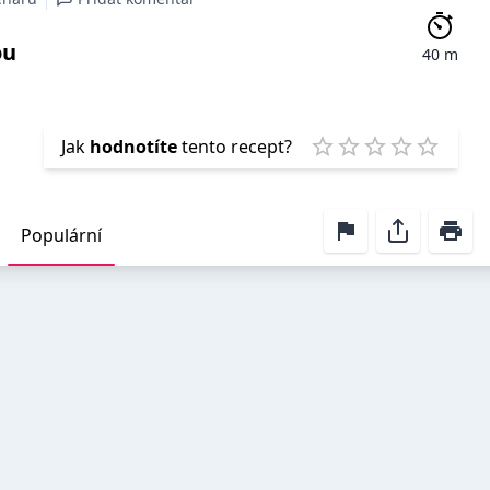
ou
40 m
Emp
Jak
hodnotíte
tento recept?
1 Star
2 Stars
3 Stars
4 Stars
5 Star
Populární