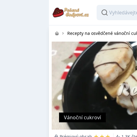
Recepty na osvědčené vánoční cu
Vánoční cukroví
★★★
Prémiový obsah
1.3K čt