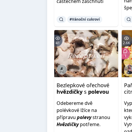
na
částečném zaschnutí
špej
#Vánoční cukroví
41
2.6K
1
Bezlepkové ořechové
Pa
hvězdičky
s
polevou
ci
Odebereme dvě
Vyp
polévkové lžíce na
kte
přípravu
polevy
stranou
vyk
Hvězdičky
potřeme.
Vy
ozd