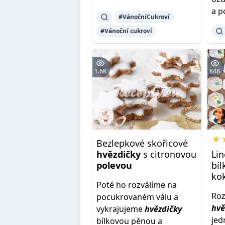
a p
#VánočníCukroví
#Vánoční cukroví
1.6K
848
★
Bezlepkové skořicové
hvězdičky
s citronovou
Li
polevou
bí
ko
Poté ho rozválíme na
Roz
pocukrovaném válu a
hvě
vykrajujeme
hvězdičky
jed
bílkovou pěnou a