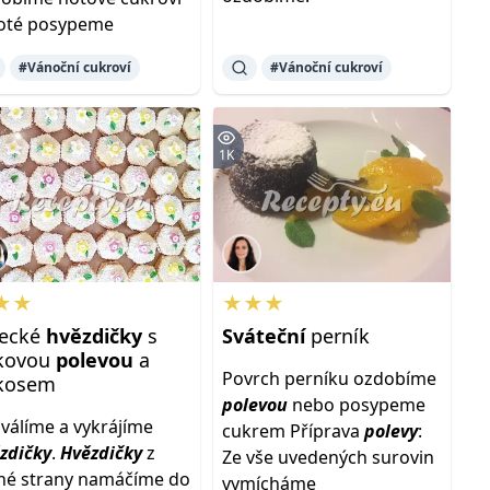
oté posypeme
#Vánoční cukroví
#Vánoční cukroví
1K
★★
★★★
necké
hvězdičky
s
Sváteční
perník
lkovou
polevou
a
Povrch perníku ozdobíme
kosem
polevou
nebo posypeme
válíme a vykrájíme
cukrem Příprava
polevy
:
zdičky
.
Hvězdičky
z
Ze vše uvedených surovin
né strany namáčíme do
vymícháme