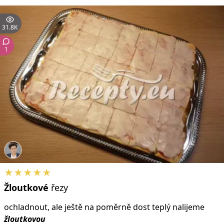
31.8K
1
★★★★★
Žloutkové
řezy
ochladnout, ale ještě na poměrně dost teplý nalijeme
žloutkovou