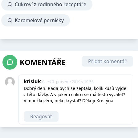
Cukroví z rodinného receptáře
Karamelové perníčky
KOMENTÁŘE
Přidat komentář
krisluk
úterý 3. prosince 2019 v 10:58
Dobrý den. Ráda bych se zeptala, kolik kusů vyjde
z této dávky. A v jakém cukru se má těsto vyválet?
V moučkovém, neko krystal? Děkuji Kristýna
Reagovat