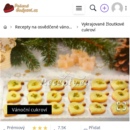
Vykrajované žloutkové
Recepty na osvědčené vánoční cukroví
cukroví
Vánoční cukroví
★★★
Prémiový
7.5K
Přidat