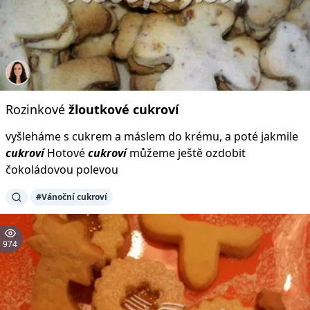
Rozinkové
žloutkové
cukroví
vyšleháme s cukrem a máslem do krému, a poté jakmile
cukroví
Hotové
cukroví
můžeme ještě ozdobit
čokoládovou polevou
#Vánoční cukroví
974