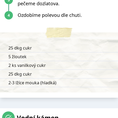
pečeme dozlatova.
Ozdobíme polevou dle chuti.
25 dkg cukr
5 žloutek
2 ks vanilkový cukr
25 dkg cukr
2-3 lžíce mouka (hladká)
Vodní kámen