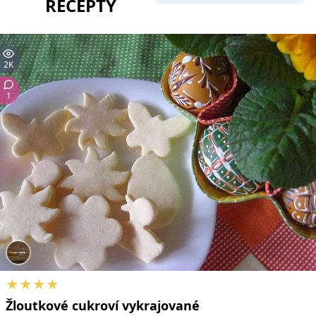
RECEPTY
2K
1
★★★★
Žloutkové
cukroví
vykrajované