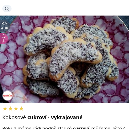
4.3K
1
★★★★
Kokosové
cukroví
-
vykrajované
Pokud máme rádi hodně sladké
cukroví
, můžeme ještě A