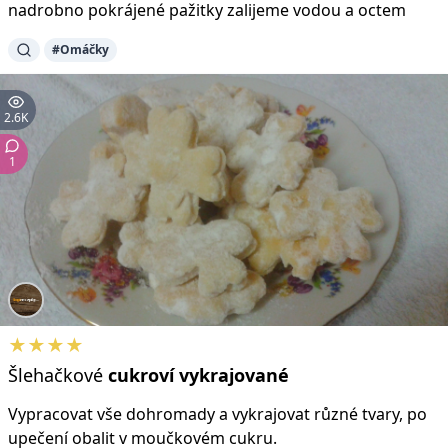
nadrobno pokrájené pažitky zalijeme vodou a octem
#Omáčky
2.6K
1
★★★★
Šlehačkové
cukroví
vykrajované
Vypracovat vše dohromady a vykrajovat různé tvary, po
upečení obalit v moučkovém cukru.