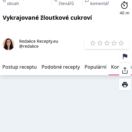
obsah
čtenářů
komentář
40 m
Vykrajované žloutkové cukroví
Redakce Recepty.eu
E
@redakce
1 Star
2 Stars
3 Stars
4 Star
5 St
Postup receptu
Podobné recepty
Populární
Komentá