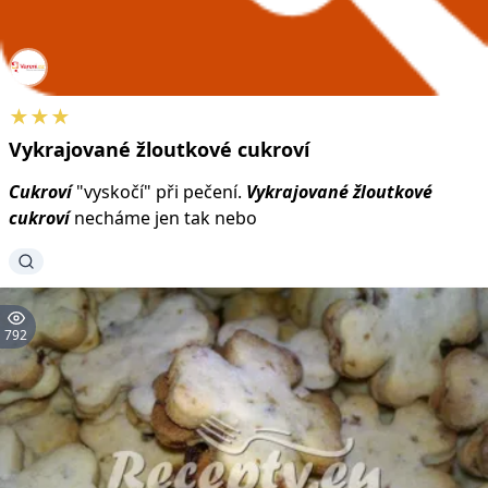
★★★
Vykrajované
žloutkové
cukroví
Cukroví
"vyskočí" při pečení.
Vykrajované
žloutkové
cukroví
necháme jen tak nebo
792