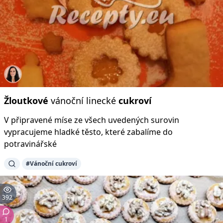
Žloutkové
vánoční linecké
cukroví
V připravené míse ze všech uvedených surovin
vypracujeme hladké těsto, které zabalíme do
potravinářské
#Vánoční cukroví
392
1