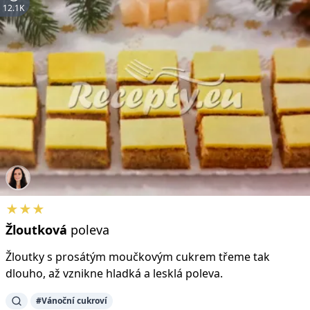
12.1K
★★★
Žloutková
poleva
Žloutky s prosátým moučkovým cukrem třeme tak
dlouho, až vznikne hladká a lesklá poleva.
#Vánoční cukroví