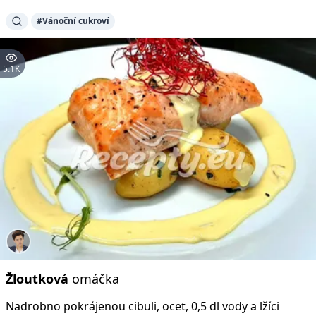
#Vánoční cukroví
5.1K
Žloutková
omáčka
Nadrobno pokrájenou cibuli, ocet, 0,5 dl vody a lžíci