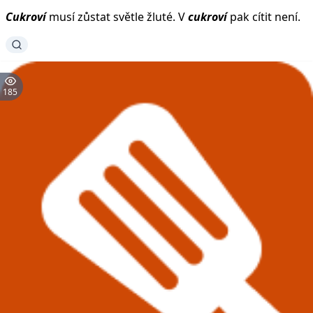
Cukroví
musí zůstat světle žluté. V
cukroví
pak cítit není.
185