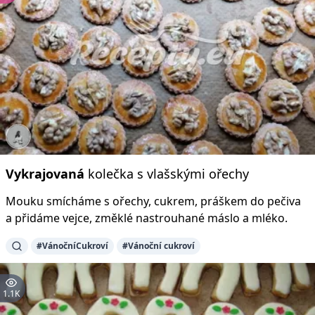
Vykrajovaná
kolečka s vlašskými ořechy
Mouku smícháme s ořechy, cukrem, práškem do pečiva
a přidáme vejce, změklé nastrouhané máslo a mléko.
#VánočníCukroví
#Vánoční cukroví
1.1K