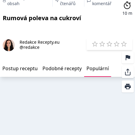
obsah
čtenářů
komentář
10 m
Rumová poleva na cukroví
Redakce Recepty.eu
E
@redakce
1 Star
2 Stars
3 Stars
4 Star
5 St
Postup receptu
Podobné recepty
Populární