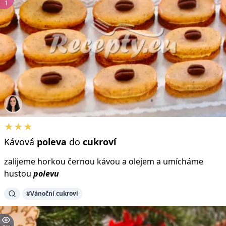
1
★★★
Kávová
poleva
do
cukroví
zalijeme horkou černou kávou a olejem a umícháme
hustou
polevu
#Vánoční cukroví