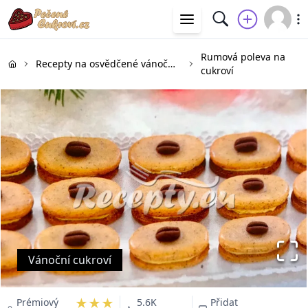
Rumová poleva na
Recepty na osvědčené vánoční cukroví
cukroví
Vánoční cukroví
★★★
Prémiový
5.6K
Přidat