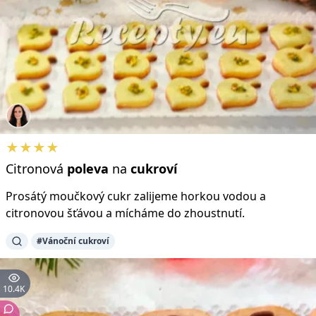
★★★★
Citronová
poleva
na
cukroví
Prosátý moučkový cukr zalijeme horkou vodou a
citronovou šťávou a mícháme do zhoustnutí.
#Vánoční cukroví
10.4K