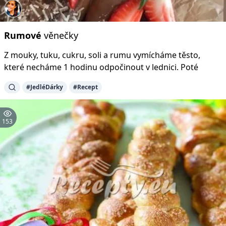
Rumové
věnečky
Z mouky, tuku, cukru, soli a rumu vymícháme těsto,
které necháme 1 hodinu odpočinout v lednici. Poté
#JedléDárky
#Recept
153