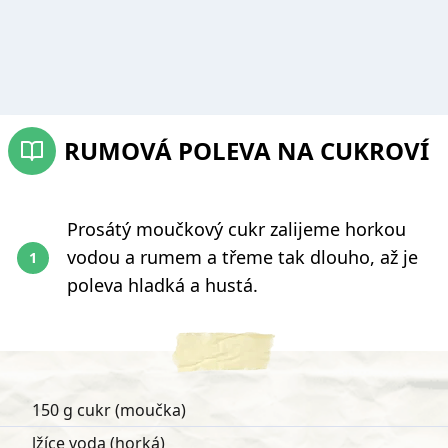
RUMOVÁ POLEVA NA CUKROVÍ
Prosátý moučkový cukr zalijeme horkou
vodou a rumem a třeme tak dlouho, až je
poleva hladká a hustá.
150 g cukr (moučka)
lžíce voda (horká)