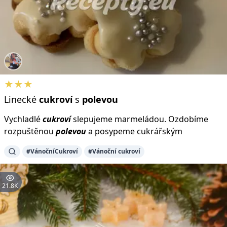
★★★
Linecké
cukroví
s
polevou
Vychladlé
cukroví
slepujeme marmeládou. Ozdobíme
rozpuštěnou
polevou
a posypeme cukrářským
#VánočníCukroví
#Vánoční cukroví
21.8K