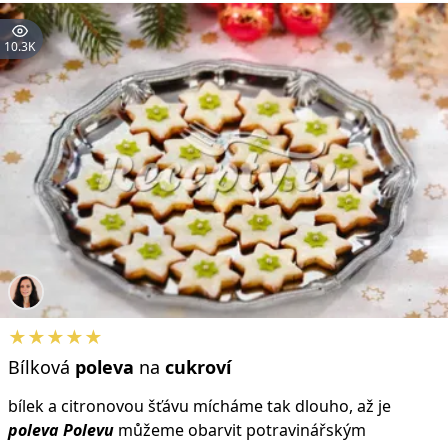
10.3K
★★★★★
Bílková
poleva
na
cukroví
bílek a citronovou šťávu mícháme tak dlouho, až je
poleva
Polevu
můžeme obarvit potravinářským