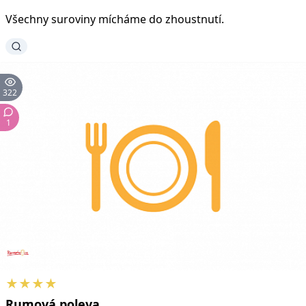
Všechny suroviny mícháme do zhoustnutí.
322
1
★★★★
Rumová
poleva