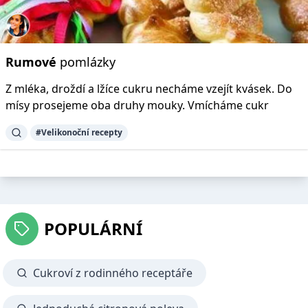
Rumové
pomlázky
Z mléka, droždí a lžíce cukru necháme vzejít kvásek. Do
mísy prosejeme oba druhy mouky. Vmícháme cukr
#Velikonoční recepty
POPULÁRNÍ
Cukroví z rodinného receptáře