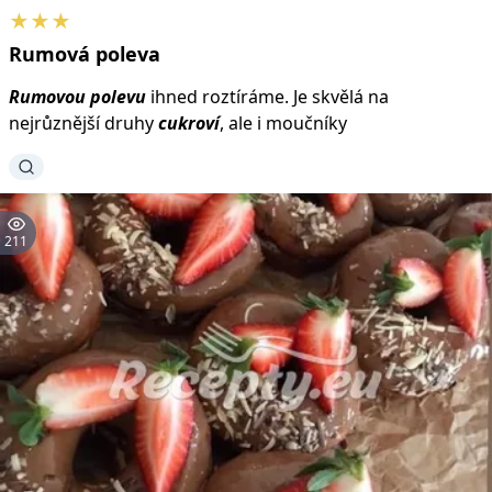
★★★
Rumová
poleva
Rumovou
polevu
ihned roztíráme. Je skvělá na
nejrůznější druhy
cukroví
, ale i moučníky
211