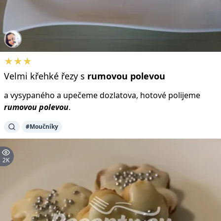
★★★
Velmi křehké řezy s
rumovou
polevou
a vysypaného a upečeme dozlatova, hotové polijeme
rumovou
polevou
.
#Moučníky
2K