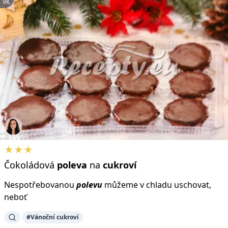
9K
★★★
Čokoládová
poleva
na
cukroví
Nespotřebovanou
polevu
můžeme v chladu uschovat,
neboť
#Vánoční cukroví