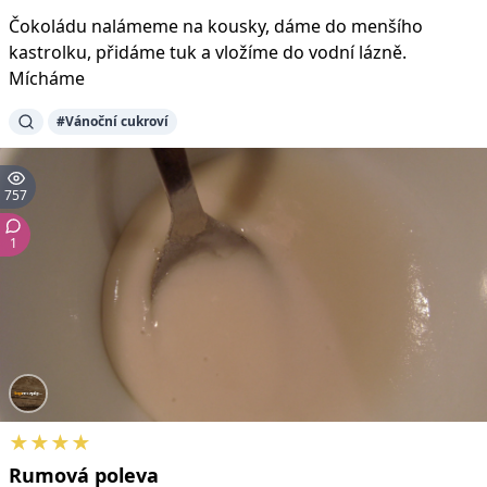
Čokoládu nalámeme na kousky, dáme do menšího
kastrolku, přidáme tuk a vložíme do vodní lázně.
Mícháme
#Vánoční cukroví
757
1
★★★★
Rumová
poleva