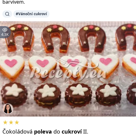
barvivem.
#Vánoční cukroví
4.3K
★★★
Čokoládová
poleva
do
cukroví
II.