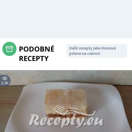
PODOBNÉ
Další recepty jako Rumová
poleva na cukroví
RECEPTY
2.3K