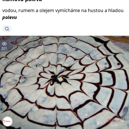
vodou, rumem a olejem vymícháme na hustou a hladou
polevu
201