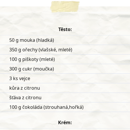
Těsto:
50 g mouka (hladká)
350 g ořechy (vlašské, mleté)
100 g piškoty (mleté)
300 g cukr (moučka)
3 ks vejce
kůra z citronu
šťáva z citronu
100 g čokoláda (strouhaná,hořká)
Krém: