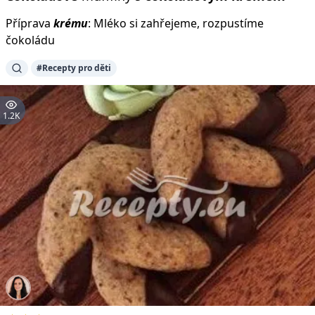
Příprava
krému
: Mléko si zahřejeme, rozpustíme
čokoládu
#Recepty pro děti
1.2K