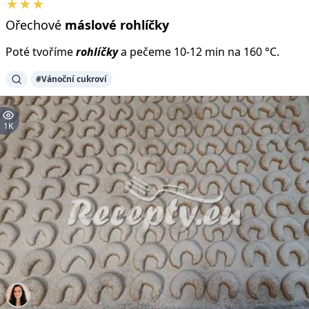
★★★
Ořechové
máslové
rohlíčky
Poté tvoříme
rohlíčky
a pečeme 10-12 min na 160 °C.
#Vánoční cukroví
1K