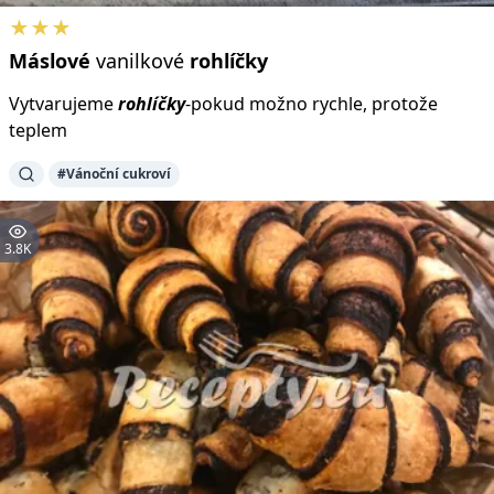
★★★
Máslové
vanilkové
rohlíčky
Vytvarujeme
rohlíčky
-pokud možno rychle, protože
teplem
#Vánoční cukroví
3.8K