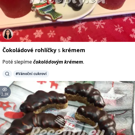
Čokoládové
rohlíčky
s
krémem
Poté slepíme
čokoládovým
krémem
.
#Vánoční cukroví
2.3K