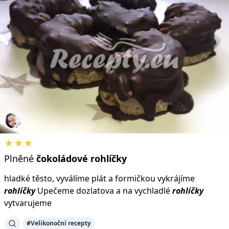
★★★
Plněné
čokoládové
rohlíčky
hladké těsto, vyválíme plát a formičkou vykrájíme
rohlíčky
Upečeme dozlatova a na vychladlé
rohlíčky
vytvarujeme
#Velikonoční recepty