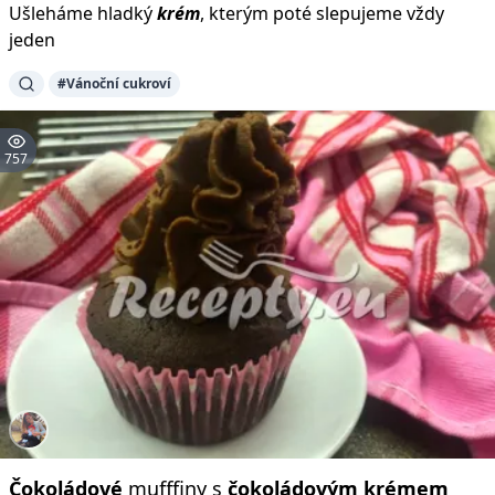
Ušleháme hladký
krém
, kterým poté slepujeme vždy
jeden
#Vánoční cukroví
757
Čokoládové
mufffiny s
čokoládovým
krémem