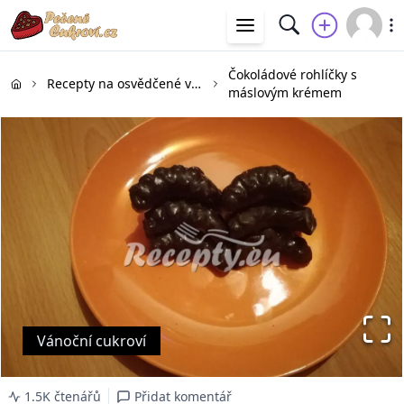
Čokoládové rohlíčky s
Recepty na osvědčené vánoční cukroví
máslovým krémem
Vánoční cukroví
1.5K čtenářů
Přidat komentář