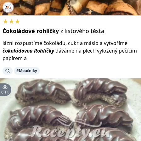
★★★
Čokoládové
rohlíčky
z listového těsta
lázni rozpustíme čokoládu, cukr a máslo a vytvoříme
čokoládovou
Rohlíčky
dáváme na plech vyložený pečícím
papírem a
#Moučníky
6.1K