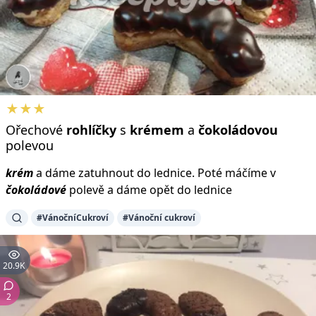
★★★
Ořechové
rohlíčky
s
krémem
a
čokoládovou
polevou
krém
a dáme zatuhnout do lednice. Poté máčíme v
čokoládové
polevě a dáme opět do lednice
#VánočníCukroví
#Vánoční cukroví
20.9K
2