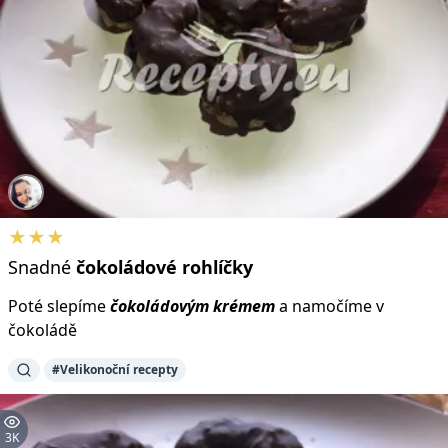
★★★
Snadné
čokoládové
rohlíčky
Poté slepíme
čokoládovým
krémem
a namočíme v
čokoládě
#Velikonoční recepty
3K