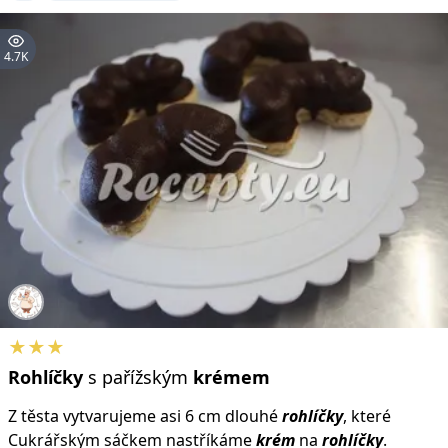
4.7K
★★★
Rohlíčky
s pařížským
krémem
Z těsta vytvarujeme asi 6 cm dlouhé
rohlíčky
, které
Cukrářským sáčkem nastříkáme
krém
na
rohlíčky
.