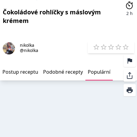
Čokoládové rohlíčky s máslovým
2 h
krémem
nikolka
E
@nikolka
1 Star
2 Stars
3 Stars
4 Star
5 St
Postup receptu
Podobné recepty
Populární