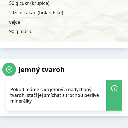
50 g cukr (krupice)
2 lžíce kakao (holandské)
vejce
90 g máslo
Jemný tvaroh
Pokud máme rádi jemný a nadýchaný
tvaroh, stačí jej smíchat s trochou perlivé
minerálky.