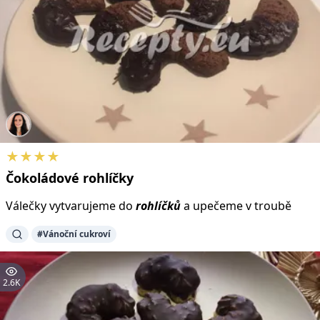
★★★★
Čokoládové
rohlíčky
Válečky vytvarujeme do
rohlíčků
a upečeme v troubě
#Vánoční cukroví
2.6K