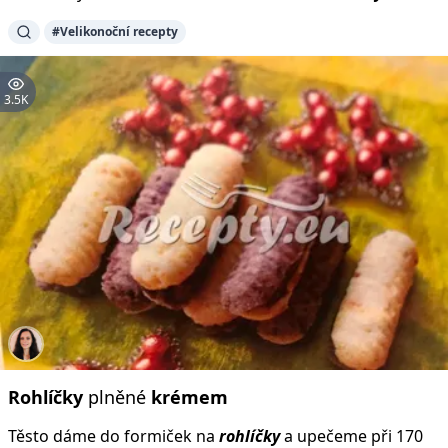
#Velikonoční recepty
3.5K
Rohlíčky
plněné
krémem
Těsto dáme do formiček na
rohlíčky
a upečeme při 170