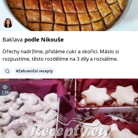
Baklava
podle
Nikouše
Ořechy nadržíme, přidáme cukr a skořici. Máslo si
rozpustíme, těsto rozdělíme na 3 díly a rozválíme.
#Zahraniční recepty
3.8K