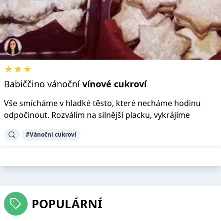
★★★
Babiččino vánoční
vínové
cukroví
Vše smícháme v hladké těsto, které necháme hodinu
odpočinout. Rozválím na silnější placku, vykrájíme
#Vánoční cukroví
POPULÁRNÍ