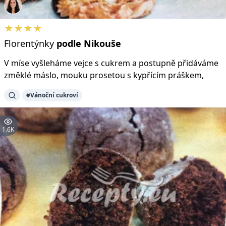
★★★★
Florentýnky
podle
Nikouše
V míse vyšleháme vejce s cukrem a postupně přidáváme
změklé máslo, mouku prosetou s kypřícím práškem,
#Vánoční cukroví
1.6K