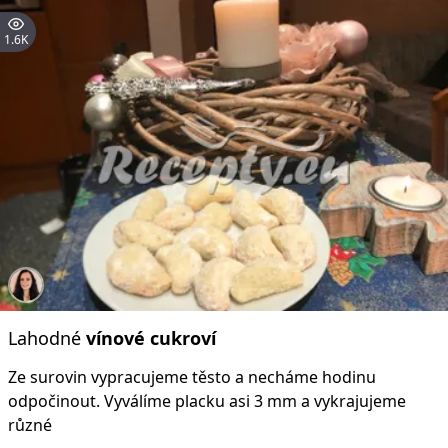
1.6K
Lahodné
vínové
cukroví
Ze surovin vypracujeme těsto a necháme hodinu
odpočinout. Vyválíme placku asi 3 mm a vykrajujeme
různé