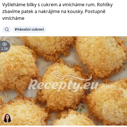
Vyšleháme bílky s cukrem a vmícháme rum. Rohlíky
zbavíme patek a nakrájíme na kousky. Postupně
vmícháme
#Vánoční cukroví
2.5K