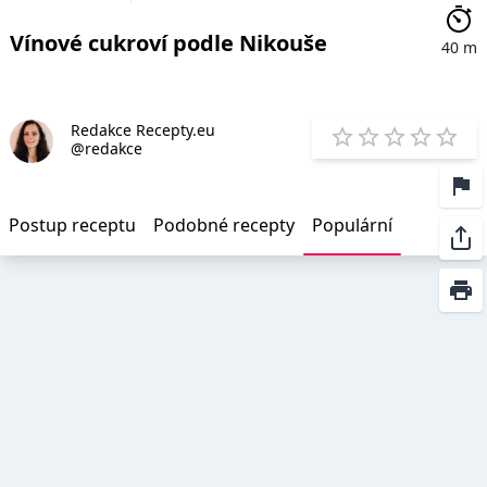
Vínové cukroví podle Nikouše
40 m
Redakce Recepty.eu
E
@redakce
1 Star
2 Stars
3 Stars
4 Star
5 St
Postup receptu
Podobné recepty
Populární