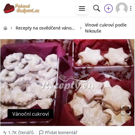
Vínové cukroví podle
Recepty na osvědčené vánoční cukroví
Nikouše
Vánoční cukroví
1.7K čtenářů
Přidat komentář