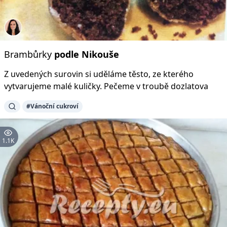
Brambůrky
podle
Nikouše
Z uvedených surovin si uděláme těsto, ze kterého
vytvarujeme malé kuličky. Pečeme v troubě dozlatova
#Vánoční cukroví
1.1K