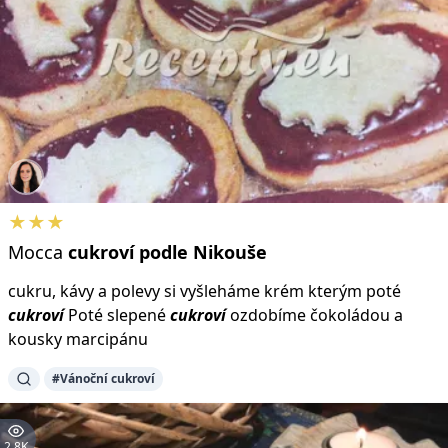
★★★
Mocca
cukroví
podle
Nikouše
cukru, kávy a polevy si vyšleháme krém kterým poté
cukroví
Poté slepené
cukroví
ozdobíme čokoládou a
kousky marcipánu
#Vánoční cukroví
2.8K