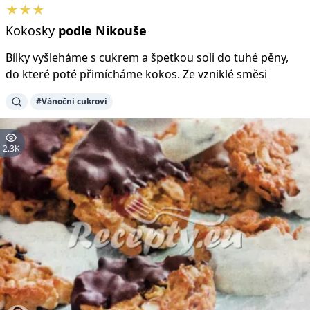
★★★
Kokosky
podle
Nikouše
Bílky vyšleháme s cukrem a špetkou soli do tuhé pěny,
do které poté přimícháme kokos. Ze vzniklé směsi
#Vánoční cukroví
2.3K