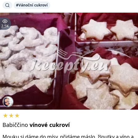
#Vánoční cukroví
2.5K
★★★
Babiččino
vínové
cukroví
Mouku si dáme do mísy, přidáme máslo, žloutky a víno a