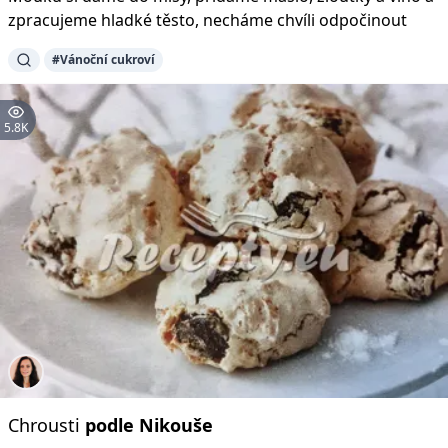
zpracujeme hladké těsto, necháme chvíli odpočinout
#Vánoční cukroví
5.8K
Chrousti
podle
Nikouše