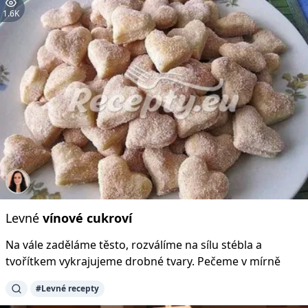
1.6K
Levné
vínové
cukroví
Na vále zaděláme těsto, rozválíme na sílu stébla a
tvořítkem vykrajujeme drobné tvary. Pečeme v mírně
#Levné recepty