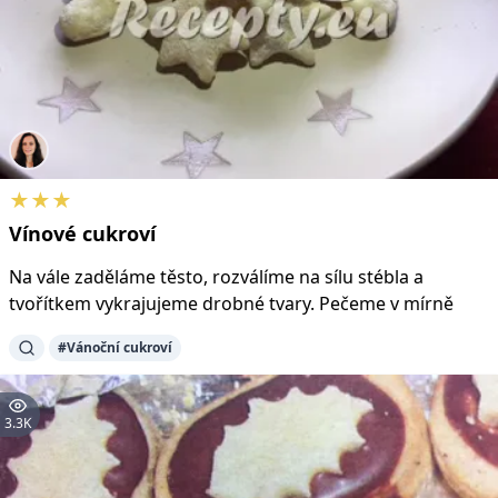
★★★
Vínové
cukroví
Na vále zaděláme těsto, rozválíme na sílu stébla a
tvořítkem vykrajujeme drobné tvary. Pečeme v mírně
#Vánoční cukroví
3.3K