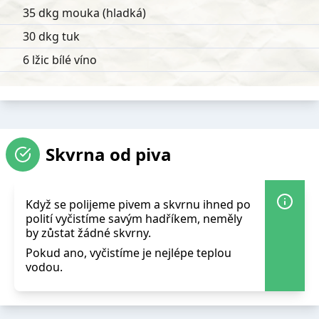
35 dkg mouka (hladká)
30 dkg tuk
6 lžic bílé víno
Skvrna od piva
Když se polijeme pivem a skvrnu ihned po
polití vyčistíme savým hadříkem, neměly
by zůstat žádné skvrny.
Pokud ano, vyčistíme je nejlépe teplou
vodou.